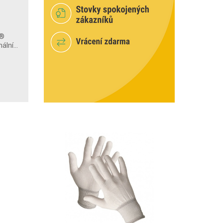
O®
mální…