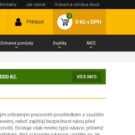
Kontakty
Jak vybrat
Vrácení a výměna zboží
0
0 Kč
s DPH
Přihlásit
Ochranné pomůcky
Doplňky
AKCE
000 Kč.
VÍCE INFO
itým ochranným pracovním prostředkem s využitím
esemi, neboť zajišťují bezpečnost rukou před
covišti. Existuje však mnoho typů rukavic, přičemž
třebám. Než si koupíte rukavice, ujistěte se, že