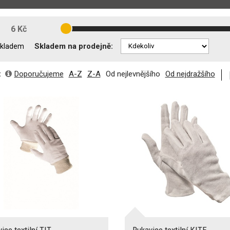
:
6 Kč
Skladem na prodejně:
kladem
:
Doporučujeme
A-Z
Z-A
Od nejlevnějšího
Od nejdražšího
ice textilní TIT
Rukavice textilní KITE