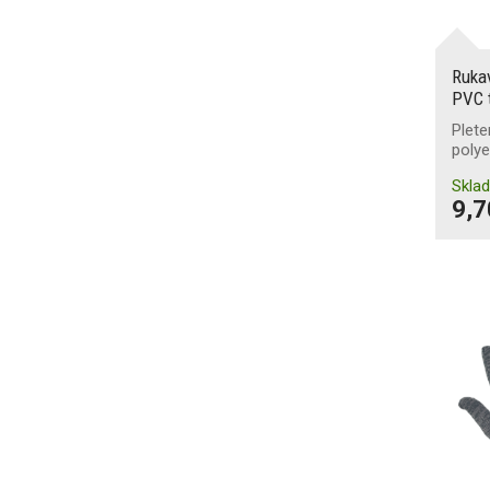
Ruka
PVC t
Plete
polye
Skla
9,7