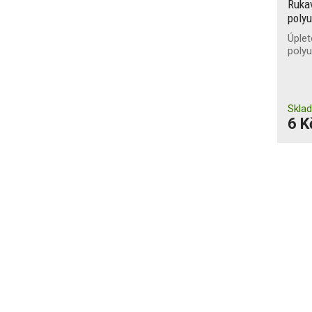
Ruka
polyu
Úple
polyu
Skla
6 K