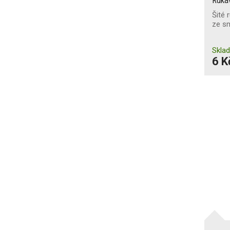
Odolnost proti nárazu v
Šité 
metakarpální oblasti
ze sm
P
(10)
Skla
6 K