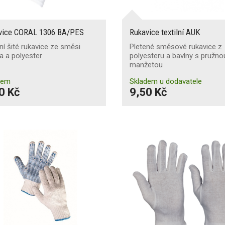
vice CORAL 1306 BA/PES
Rukavice textilní AUK
lní šité rukavice ze směsi
Pletené směsové rukavice z
a a polyester
polyesteru a bavlny s pružno
manžetou
dem
Skladem u dodavatele
0 Kč
9,50 Kč