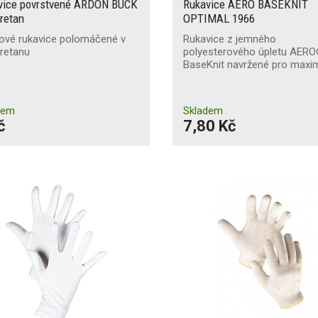
vice povrstvené ARDON BUCK
Rukavice AERO BASEKNIT
retan
OPTIMAL 1966
tové rukavice polomáčené v
Rukavice z jemného
retanu
polyesterového úpletu AER
BaseKnit navržené pro maxi
dem
Skladem
č
7,80 Kč