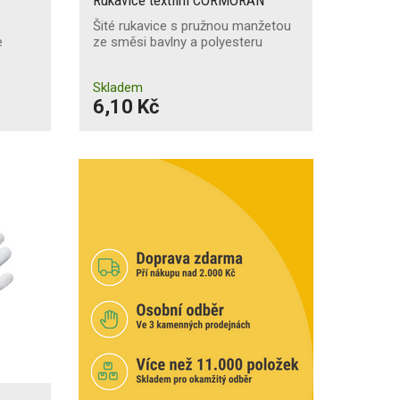
e
Šité rukavice s pružnou manžetou
e
ze směsi bavlny a polyesteru
Skladem
6,10 Kč