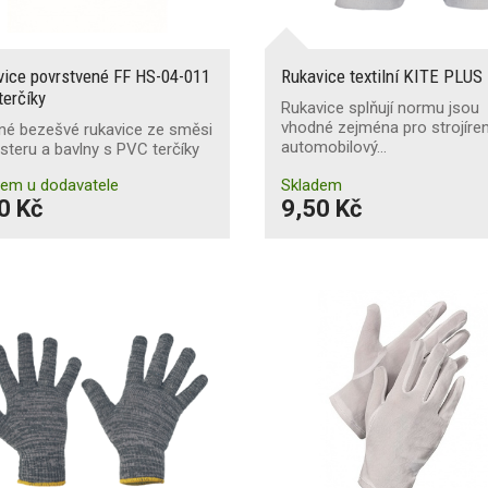
vice povrstvené FF HS-04-011
Rukavice textilní KITE PLUS
erčíky
Rukavice splňují normu jsou
vhodné zejména pro strojíren
né bezešvé rukavice ze směsi
automobilový…
steru a bavlny s PVC terčíky
dem u dodavatele
Skladem
0 Kč
9,50 Kč