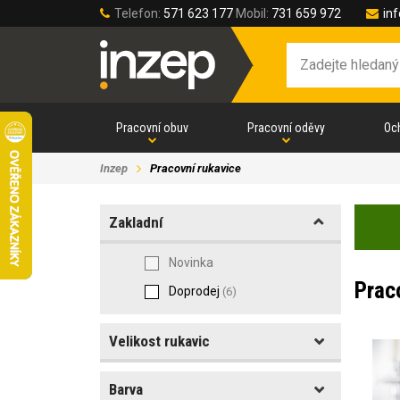
Telefon:
571 623 177
Mobil:
731 659 972
in
Pracovní obuv
Pracovní oděvy
Oc
Inzep
Pracovní rukavice
Zakladní
Novinka
Prac
Doprodej
(6)
Velikost rukavic
Barva
Velikost rukavic