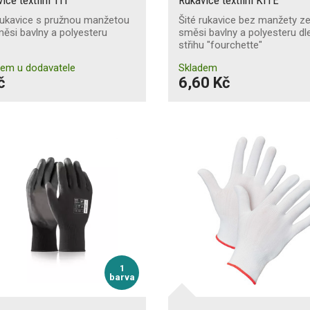
rukavice s pružnou manžetou
Šité rukavice bez manžety z
ěsi bavlny a polyesteru
směsi bavlny a polyesteru dl
střihu "fourchette"
dem u dodavatele
Skladem
č
6,60 Kč
1
barva