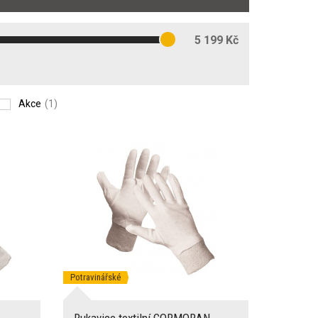
5 199 Kč
Akce
(1)
Potravinářské
Rukavice textilní CORMORAN