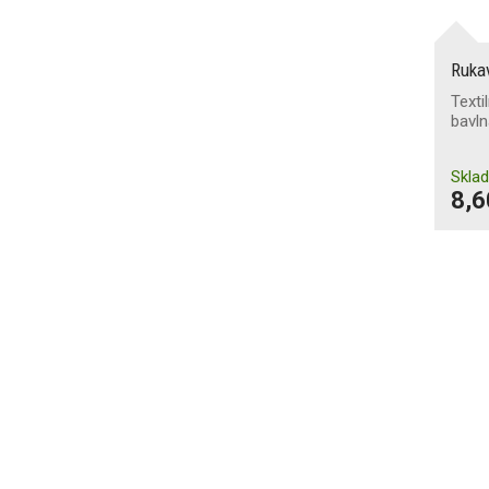
Ruka
Texti
bavln
Skla
8,6