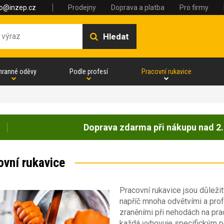
fo@inzep.cz
Prodejny
Doprava a platba
Pro firmy
Hledat
hranné oděvy
Podle profesí
Pracovní rukavice
Doprava zdarma při nákupu nad 2.
ovní rukavice
Pracovní rukavice jsou důlež
napříč mnoha odvětvími a prof
zraněními při nehodách na pra
každá vyhovuje specifickým po