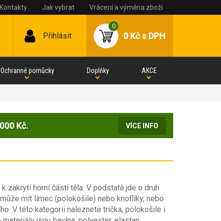
Kontakty
Jak vybrat
Vrácení a výměna zboží
0
0 Kč
s DPH
Přihlásit
Ochranné pomůcky
Doplňky
AKCE
000 Kč.
VÍCE INFO
 k zakrytí horní části těla. V podstatě jde o druh
ko může mít límec (polokošile) nebo knoflíky, nebo
. V této kategorii naleznete trička, polokošile i
 materiály jsou bavlna, polyester, elastan,