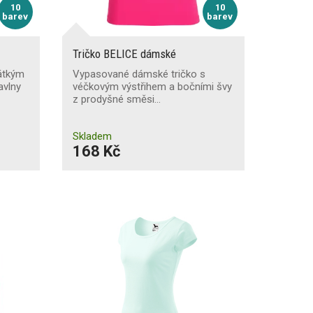
10
10
barev
barev
Tričko BELICE dámské
rátkým
Vypasované dámské tričko s
avlny
véčkovým výstřihem a bočními švy
z prodyšné směsi…
Skladem
168 Kč