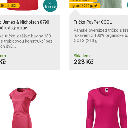
23
elikosti 5XL
gramáž 210 g/m²
barev
ko James & Nicholson 0790
Tričko PayPer COOL
é krátký rukáv
Pánské oversized tričko s k
rukávem z 100% organické b
é tričko z těžké bavlny 180
GOTS (210 g…
s trubicovou konstrukcí bez
ch švů,…
dem
Skladem
Kč
223 Kč