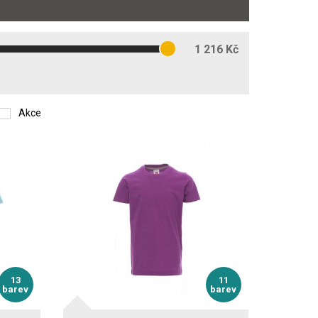
1 216 Kč
Akce
13
11
barev
barev