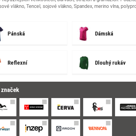
vé vlákno, Tencel, sojové vlákno, Spandex, merino vlna, polypro
Pánská
Dámská
Reflexní
Dlouhý rukáv
r značek