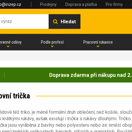
fo@inzep.cz
Prodejny
Doprava a platba
Pro firmy
Hledat
hranné oděvy
Podle profesí
Pracovní rukavice
Doprava zdarma při nákupu nad 2.
vní trička
 lidově též triko, je méně formální druh oblečení, než košile, slouží
s krátkými rukávy, avšak existují i trička s rukávy dlouhými. Trič
ička jsou vyráběna z bavlny nebo polyesteru nebo ze směsi obojího
v nejrůznějších velikostech, barvách, střizích a gramážích. Použité