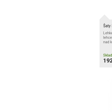
Šaty
Lehké
lehce
nad 
Skla
192