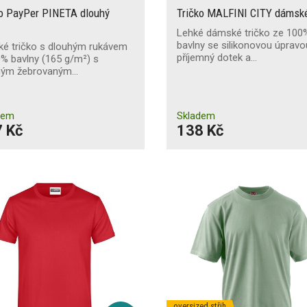
ko PayPer PINETA dlouhý
Tričko MALFINI CITY dámsk
Lehké dámské tričko ze 100
bavlny se silikonovou úpravo
ké tričko s dlouhým rukávem
příjemný dotek a…
% bavlny (165 g/m²) s
ným žebrovaným…
dem
Skladem
 Kč
138 Kč
oversized střih