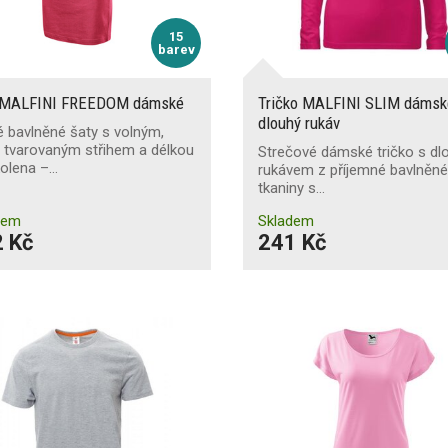
15
barev
 MALFINI FREEDOM dámské
Tričko MALFINI SLIM dámsk
dlouhý rukáv
 bavlněné šaty s volným,
 tvarovaným střihem a délkou
Strečové dámské tričko s d
kolena –…
rukávem z příjemné bavlněn
tkaniny s…
dem
Skladem
 Kč
241 Kč