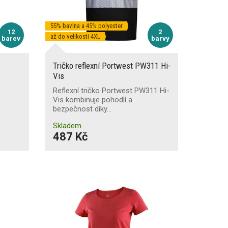
55% bavlna a 45% polyester
12
2
až do velikosti 4XL
barev
barvy
Tričko reflexní Portwest PW311 Hi-
Vis
Reflexní tričko Portwest PW311 Hi-
Vis kombinuje pohodlí a
bezpečnost díky…
Skladem
487 Kč