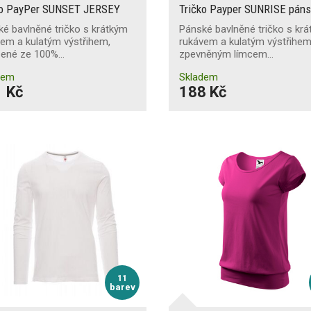
ko PayPer SUNSET JERSEY
Tričko Payper SUNRISE pán
é bavlněné tričko s krátkým
Pánské bavlněné tričko s kr
em a kulatým výstřihem,
rukávem a kulatým výstřihem
bené ze 100%…
zpevněným límcem…
dem
Skladem
 Kč
188 Kč
11
barev