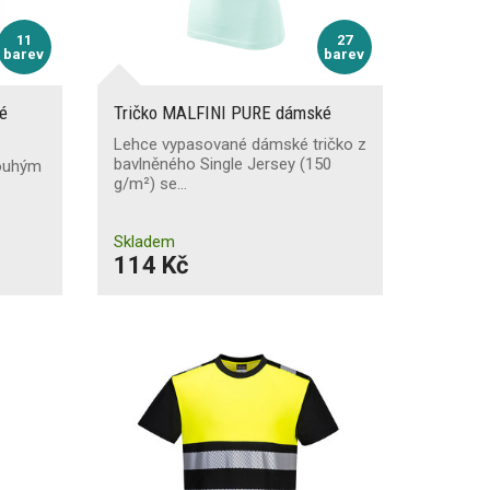
11
27
barev
barev
é
Tričko MALFINI PURE dámské
Lehce vypasované dámské tričko z
bavlněného Single Jersey (150
louhým
g/m²) se…
é
Skladem
114 Kč