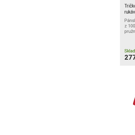
Trič
rukáv
Páns
z 100
pruž
Skla
277