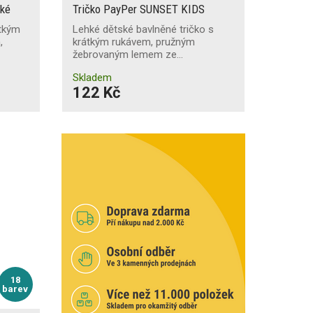
ské
Tričko PayPer SUNSET KIDS
átkým
Lehké dětské bavlněné tričko s
,
krátkým rukávem, pružným
žebrovaným lemem ze…
Skladem
122 Kč
18
barev