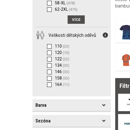
58-XL
(478)
bambuso
62-2XL
(475)
Velikosti dětských oděvů
110
(23)
120
(10)
122
(22)
134
(33)
146
(33)
158
(33)
164
(11)
Filt
Barva
Sezóna
Barva