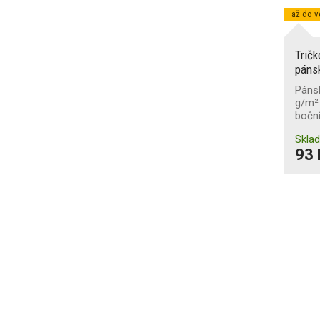
až do v
Trič
pánsk
Pánsk
g/m² 
boční
Skla
93 