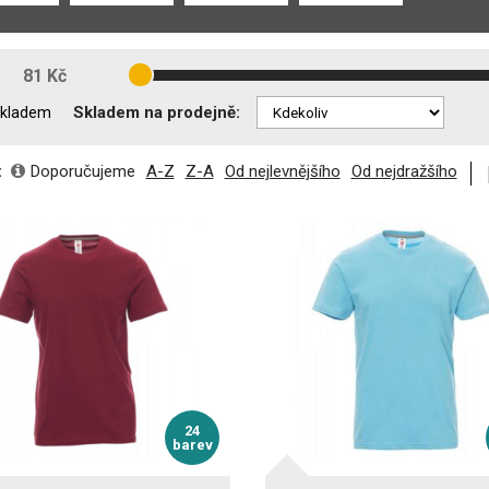
:
81 Kč
Skladem na prodejně:
kladem
:
Doporučujeme
A-Z
Z-A
Od nejlevnějšího
Od nejdražšího
24
barev