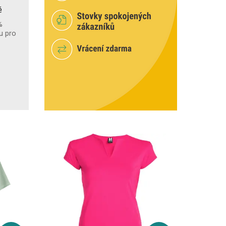
é
%
u pro