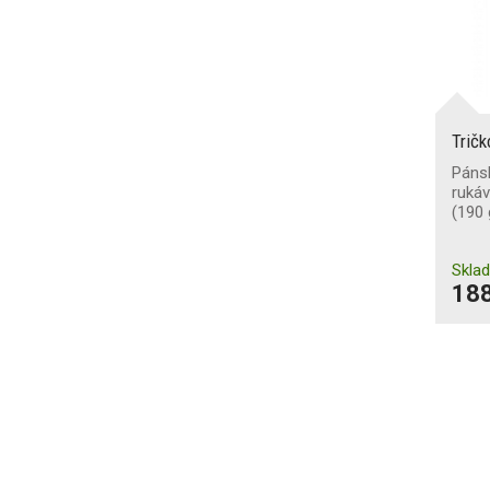
Trič
Pánsk
rukáv
(190
Skla
188