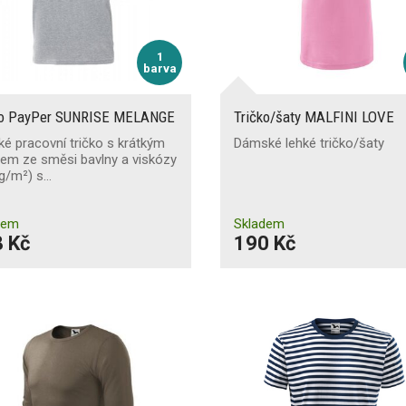
1
barva
ko PayPer SUNRISE MELANGE
Tričko/šaty MALFINI LOVE
é pracovní tričko s krátkým
Dámské lehké tričko/šaty
em ze směsi bavlny a viskózy
 g/m²) s…
dem
Skladem
 Kč
190 Kč