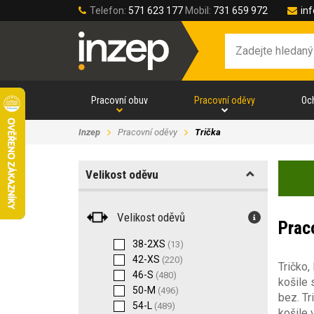
Telefon:
571 623 177
Mobil:
731 659 972
in
Pracovní obuv
Pracovní oděvy
Oc
Inzep
Pracovní oděvy
Trička
Velikost oděvu
Velikost oděvů
Praco
38-2XS
(13)
42-XS
(220)
Tričko,
46-S
(480)
košile 
50-M
(496)
bez. Tr
54-L
(489)
košile 