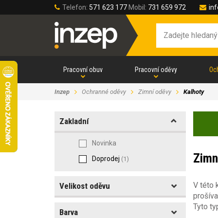
Telefon:
571 623 177
Mobil:
731 659 972
in
Pracovní obuv
Pracovní oděvy
Oc
Inzep
Ochranné oděvy
Zimní oděvy
Kalhoty
Zakladní
Novinka
Zimn
Doprodej
(1)
V této 
Velikost oděvu
prošív
Tyto ty
Barva
Velikost oděvů