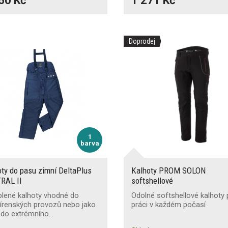
50 Kč
1 271 Kč
Doprodej
1
barva
ty do pasu zimní DeltaPlus
Kalhoty PROM SOLON
RAL II
softshellové
plené kalhoty vhodné do
Odolné softshellové kalhoty 
írenských provozů nebo jako
práci v každém počasí
 do extrémního…