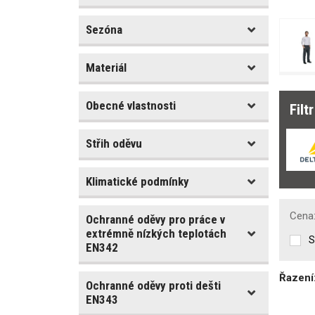
42-XS
(2)
Sezóna
Barva
44
(2)
46-S
(6)
Materiál
48
(2)
Sezóna
50-M
(9)
jaro/podzim
(2)
52
(2)
Obecné vlastnosti
Filt
Materiál
zima
(56)
54-L
(9)
Bavlna
(12)
Střih oděvu
Typ oděvu
Polyester
(12)
kalhoty do pasu
(21)
Klimatické podmínky
Počet kapes
Gramáž [g/m2]
kalhoty s laclem
(37)
Paropropustnost
4
6
250
280
Cena
Ochranné oděvy pro práce v
Příprava na strojní
[g/m2/24h]
extrémně nízkých teplotách
vyšívání
S
EN342
0
15 000
Zakázkové šití
Kapsa na mobil
(1)
Stretch materiál
(1)
Řazení
Ochranné oděvy proti dešti
Ochranné oděvy pro
práce v extrémně
EN343
Volně visící kapsy
Odolný větru
(13)
nízkých teplotách -
(hřebíčenky)