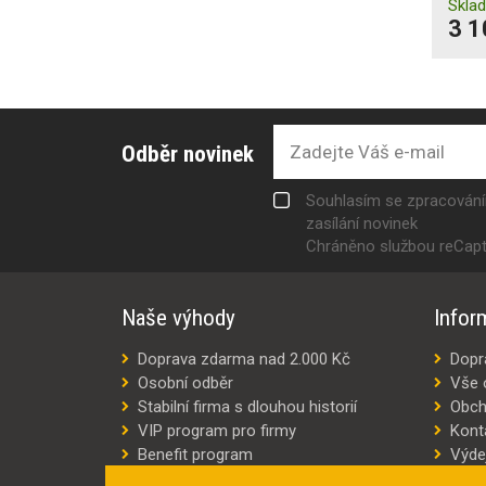
Skla
3 1
Odběr novinek
Souhlasím se zpracován
zasílání novinek
Chráněno službou reCap
Naše výhody
Infor
Doprava zdarma nad 2.000 Kč
Dopr
Osobní odběr
Vše 
Stabilní firma s dlouhou historií
Obch
VIP program pro firmy
Kont
Benefit program
Výde
Šití oděvů na míru
Výro