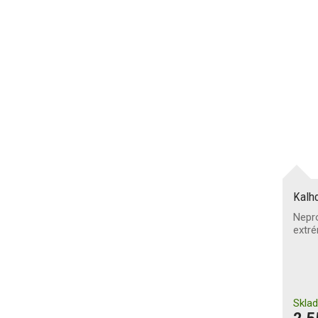
prádlem typu (Icle)
B
(18)
Oboustranné provedení
Třída propustnosti vzduchu
2
(5)
3
(13)
Třída odolnosti vůči
prostupu vody
X
(18)
Kalh
Nepr
extré
Skla