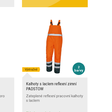
2
Výstražné
barvy
Kalhoty s laclem reflexní zimní
PADSTOW
pro
Zateplené reflexní pracovní kalhoty
s laclem