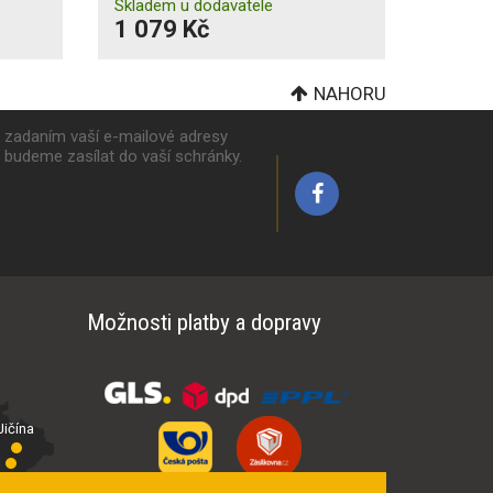
Skladem u dodavatele
1 079 Kč
NAHORU
k zadaním vaší e-mailové adresy
y budeme zasílat do vaší schránky.
Možnosti platby a dopravy
ičína
íčí