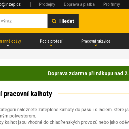
fo@inzep.cz
Prodejny
Doprava a platba
Pro firmy
Hledat
hranné oděvy
Podle profesí
Pracovní rukavice
Doprava zdarma při nákupu nad 2.
í pracovní kalhoty
kategorii naleznete zateplené kalhoty do pasu i s laclem, které 
aným polyesterem.
py kalhot jsou vhodné do chladírenských provozů nebo jako oděv