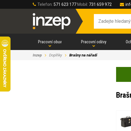
Telefon:
571 623 177
Mobil:
731 659 972
in
Pracovní obuv
Pracovní oděvy
Oc
Inzep
Doplňky
Brašny na nářadí
Braš