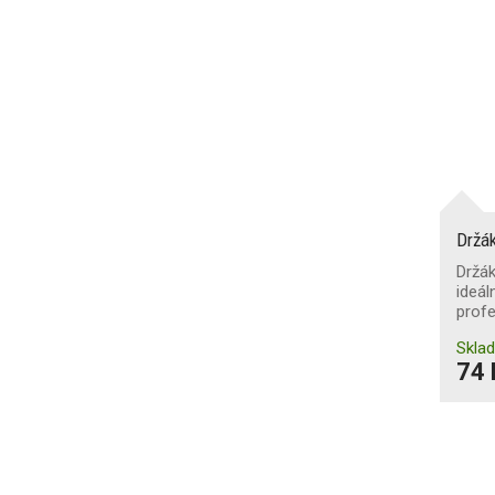
Držák
Držák
ideá
profe
Skla
74 