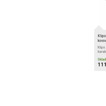
Klips
kovov
Klips
kara
Skla
111