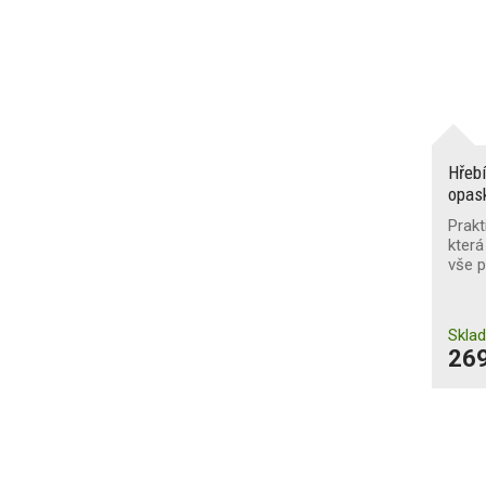
Hřebí
opas
Prakt
která
vše 
Skla
269