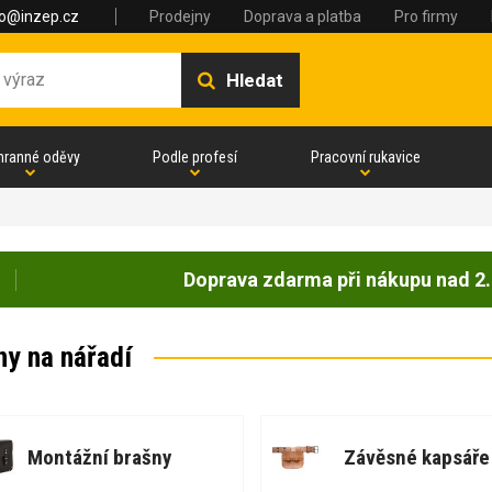
fo@inzep.cz
Prodejny
Doprava a platba
Pro firmy
Hledat
hranné oděvy
Podle profesí
Pracovní rukavice
Doprava zdarma při nákupu nad 2.
ny na nářadí
Montážní brašny
Závěsné kapsáře