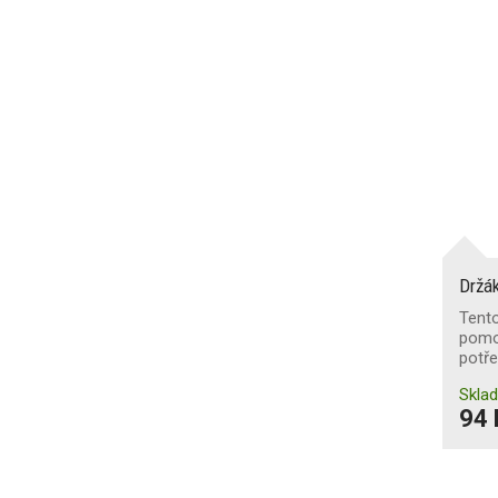
Držá
Tento
pomo
potře
Skla
94 