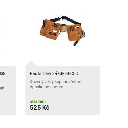
038
Pás kožený 3-řadý BECCO
Kožený velký kapsář včetně
opasku se sponou
oje
Skladem
525 Kč