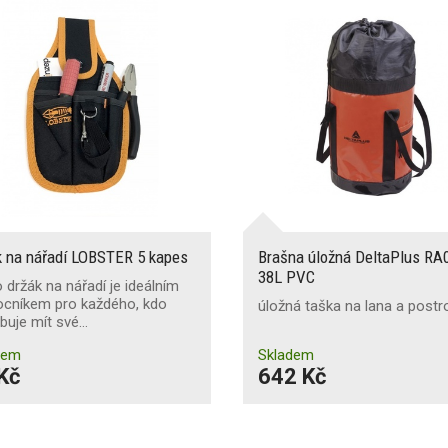
k na nářadí LOBSTER 5 kapes
Brašna úložná DeltaPlus RA
38L PVC
 držák na nářadí je ideálním
cníkem pro každého, kdo
úložná taška na lana a postr
buje mít své…
dem
Skladem
Kč
642 Kč