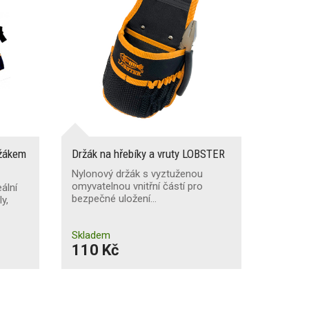
ržákem
Držák na hřebíky a vruty LOBSTER
Nylonový držák s vyztuženou
omyvatelnou vnitřní částí pro
ální
bezpečné uložení…
ly,
Skladem
110 Kč