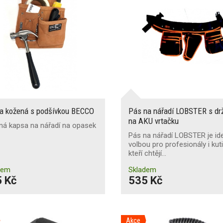
a kožená s podšívkou BECCO
Pás na nářadí LOBSTER s d
na AKU vrtačku
ná kapsa na nářadí na opasek
Pás na nářadí LOBSTER je ide
volbou pro profesionály i kuti
kteří chtějí…
dem
Skladem
 Kč
535 Kč
Akce