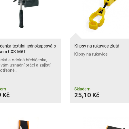
čenka textilní jednokapsová s
Klipsy na rukavice žlutá
kem CXS MAT
Klipsy na rukavice
ická a odolná hřebíčenka,
 vám usnadní práci a zajistí
potřebné…
dem
Skladem
 Kč
25,10 Kč