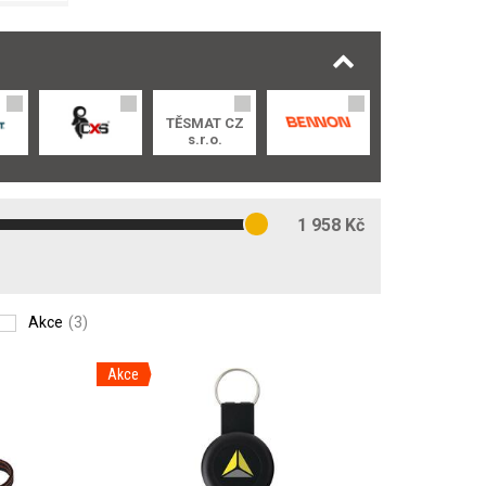
TĚSMAT CZ
s.r.o.
1 958 Kč
Akce
(3)
Akce