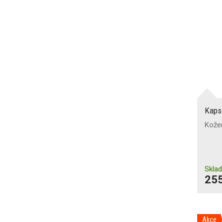
Kaps
Kože
Skla
255
Akce