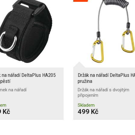
k na nářadí DeltaPlus HA205
Držák na nářadí DeltaPlus 
pěstí
pružina
mek na nářadí
Držák na nářadí s dvojitým
připojením
dem
Skladem
 Kč
499 Kč