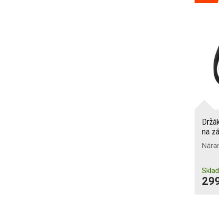
Držá
na zá
Nára
Skla
299