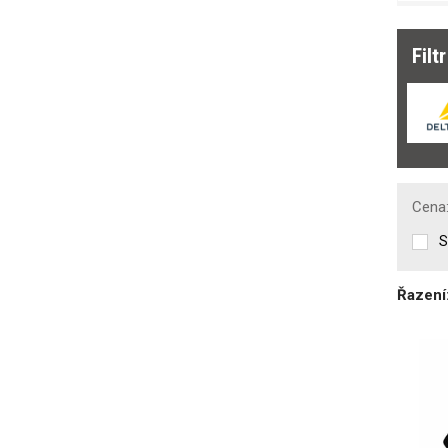
Filt
Cena
S
Řazení