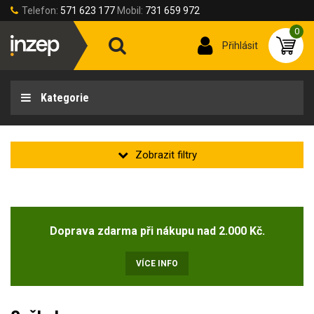
Telefon:
571 623 177
Mobil:
731 659 972
0
Přihlásit
Kategorie
Zakladní
Novinka
Doprava zdarma při nákupu nad 2.000 Kč.
Doprodej
(3)
VÍCE INFO
Velikost obuvi