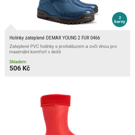
Odolnost špičky proti odírání
2
barvy
Udržení na žebříku
Holínky zateplené DEMAR YOUNG 2 FUR 0466
Zateplené PVC holínky s protiskluzem a ovčí vlnou pro
Ochrana při svařování
maximální komfort v dešti
Skladem
506 Kč