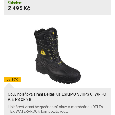
Skladem
2 495 Kč
do -30°C
Obuv holeňová zimní DeltaPlus ESKIMO SBHPS CI WR FO
A E PS CR SR
Holeňová zimní bezpečnostní obuv s membránou DELTA-
TEX WATERPROOF, kompozitovou…