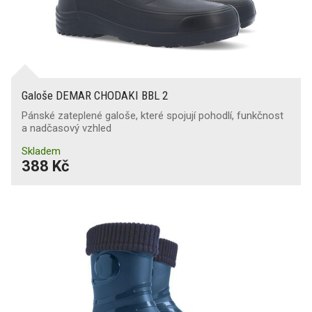
Průnik vody
(2)
Protiskluzová podešev
SR
(10)
SRC
(2)
Galoše DEMAR CHODAKI BBL 2
Pánské zateplené galoše, které spojují pohodlí, funkčnost
Ochrana proti nárazům nártu
a nadčasový vzhled
Skladem
Ochrana kotníků
388 Kč
Svršek odolný proti proříznutí
Odolnost proti chladu
(8)
Odolnost proti teplu
Odolnost proti kontaktnímu teplu