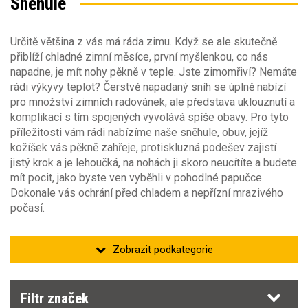
Sněhule
Barva
Velikost obuvi
Určitě většina z vás má ráda zimu. Když se ale skutečně
Sezóna
36
37
38
39
40
41
42
43
Barva
přiblíží chladné zimní měsíce, první myšlenkou, co nás
44
45
46
47
48
napadne, je mít nohy pěkně v teple. Jste zimomřiví? Nemáte
Obecné vlastnosti
Sezóna
rádi výkyvy teplot? Čerstvě napadaný sníh se úplně nabízí
pro množství zimních radovánek, ale představa uklouznutí a
jaro/podzim
(37)
Velikost obuvi zdvojené velikosti
Základní normy
komplikací s tím spojených vyvolává spíše obavy. Pro tyto
Typ obuvi
zima
(147)
příležitosti vám rádi nabízíme naše sněhule, obuv, jejíž
20-21
22-23
24-25
26-27
28-29
30-31
kožíšek vás pěkně zahřeje, protiskluzná podešev zajistí
galoše
(13)
Obuv pouze pro minimální rizika
(2)
jistý krok a je lehoučká, na nohách ji skoro neucítíte a budete
holeňová
(162)
32-33
34-35
36-37
37-38
38-39
39-40
mít pocit, jako byste ven vyběhli v pohodlné papučce.
holínky
(9)
Dokonale vás ochrání před chladem a nepřízní mrazivého
Bezpečnostní obuv EN ISO 20 345:2011
40-41
41-42
počasí.
Prodyšný svršek
(1)
Bezpečnostní obuv EN ISO 20 345:2023
(1)
Antibakteriální podšívka
(1)
Pracovní obuv EN ISO 20 347:2012
(2)
Pratelná obuv
Filtr značek
Dámské