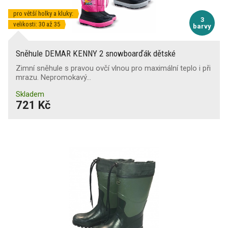
pro větší holky a kluky:
3
velikosti: 30 až 35
barvy
Sněhule DEMAR KENNY 2 snowboarďák dětské
Zimní sněhule s pravou ovčí vlnou pro maximální teplo i při
mrazu. Nepromokavý…
Skladem
721 Kč