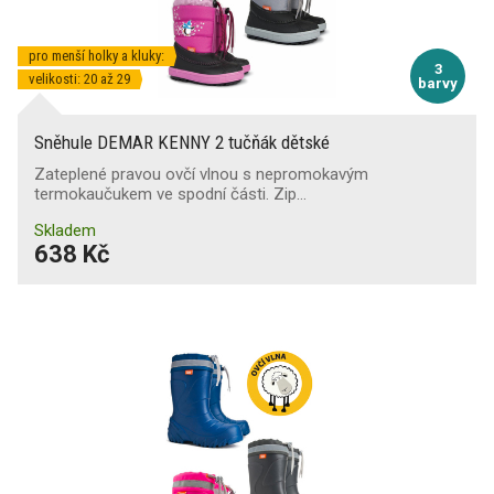
pro menší holky a kluky:
3
velikosti: 20 až 29
barvy
Sněhule DEMAR KENNY 2 tučňák dětské
Zateplené pravou ovčí vlnou s nepromokavým
termokaučukem ve spodní části. Zip…
Skladem
638 Kč