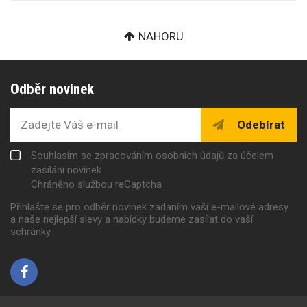
NAHORU
Odběr novinek
Odebírat
Souhlasím se zpracováním osobních údajů za účelem
zasílání novinek
Chráněno službou reCaptcha
Přihlašte se pro odběr novinek zadaním vaší e-mailové adresy
a naše nejlepší slevy a nabídky budeme zasílat do vaší
schránky.