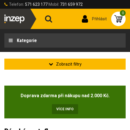
Telefon:
571 623 177
Mobil:
731 659 972
0
Přihlásit
Kategorie
Zakladní
Novinka
(1)
Doprava zdarma při nákupu nad 2.000 Kč.
Doprodej
(1)
VÍCE INFO
Velikost obuvi