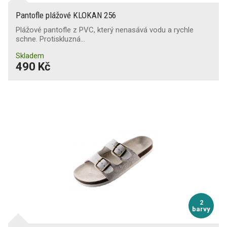
Odolnost špičky proti odírání
Pantofle plážové KLOKAN 256
Plážové pantofle z PVC, který nenasává vodu a rychle
Udržení na žebříku
schne. Protiskluzná…
Skladem
490 Kč
Ochrana při svařování
2
barvy