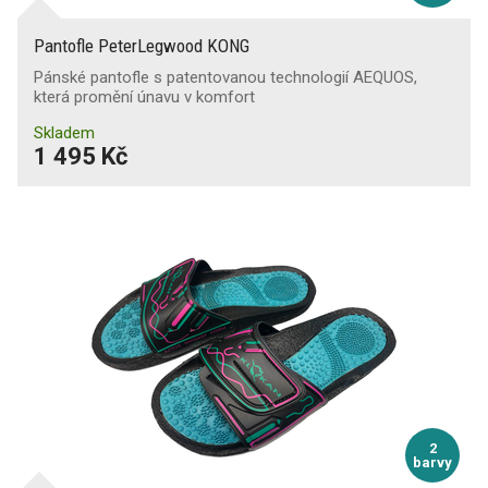
Průnik a absorpce vody
Pantofle PeterLegwood KONG
Pánské pantofle s patentovanou technologií AEQUOS,
Průnik vody
která promění únavu v komfort
Skladem
Ochrana proti nárazům nártu
1 495 Kč
Ochrana kotníků
Svršek odolný proti proříznutí
Odolnost proti chladu
Odolnost proti teplu
Odolnost proti kontaktnímu teplu
2
barvy