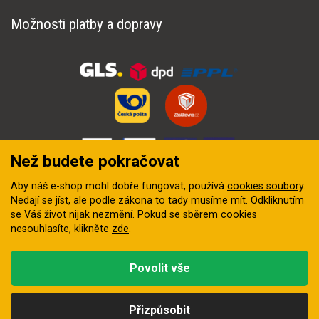
Možnosti platby a dopravy
Než budete pokračovat
Aby náš e-shop mohl dobře fungovat, používá
cookies soubory
.
Nedají se jíst, ale podle zákona to tady musíme mít. Odkliknutím
se Váš život nijak nezmění. Pokud se sběrem cookies
nesouhlasíte, klikněte
zde
.
© 2018–2026 INZEP CENTRUM, s.r.o. Všechna práva vyhrazena
Povolit vše
Vytvořila
digitální agentura FEO
Přizpůsobit