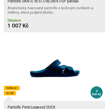
Pantofle SANTÉ N/517/36/28/47/SP pánské
Anatomicky tvarované pantofle s kožovým svrškem a
stélkou, která podpírá klenbu…
Skladem
1 007 Kč
Velikost:
2
47/48
barvy
Pantofle PeterLegwood DUCK