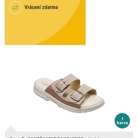
1
barva