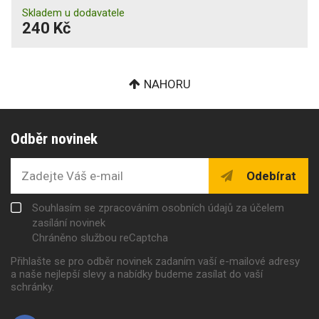
Skladem u dodavatele
240 Kč
NAHORU
Odběr novinek
Odebírat
Souhlasím se zpracováním osobních údajů za účelem
zasílání novinek
Chráněno službou reCaptcha
Přihlašte se pro odběr novinek zadaním vaší e-mailové adresy
a naše nejlepší slevy a nabídky budeme zasílat do vaší
schránky.