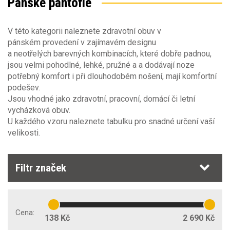
Pánské pantofle
Barva
Velikost obuvi
V této kategorii naleznete zdravotní obuv v
Sezóna
35
36
37
38
39
40
41
42
Barva
pánském provedení v zajímavém designu
43
44
45
46
47
a neotřelých barevných kombinacích, které dobře padnou,
Obecné vlastnosti
Sezóna
jsou velmi pohodlné, lehké, pružné a a dodávají noze
potřebný komfort i při dlouhodobém nošení, mají komfortní
jaro/podzim
(4)
Velikost obuvi zdvojené velikosti
Základní normy
podešev.
Typ obuvi
léto
(84)
Jsou vhodné jako zdravotní, pracovní, domácí či letní
47-48
vycházková obuv.
pantofle
(97)
Obuv pouze pro minimální rizika
(23)
U každého vzoru naleznete tabulku pro snadné určení vaší
velikosti.
Prodyšný svršek
Bezpečnostní obuv EN ISO 20 345:2011
Antibakteriální podšívka
Filtr značek
Bezpečnostní obuv EN ISO 20 345:2023
Pratelná obuv
Pracovní obuv EN ISO 20 347:2012
Cena:
138 Kč
2 690 Kč
Nekovové části