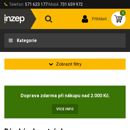
Telefon:
571 623 177
Mobil:
731 659 972
0
Přihlásit
Kategorie
Zakladní
Novinka
(2)
Doprava zdarma při nákupu nad 2.000 Kč.
Doprodej
(1)
VÍCE INFO
Velikost obuvi