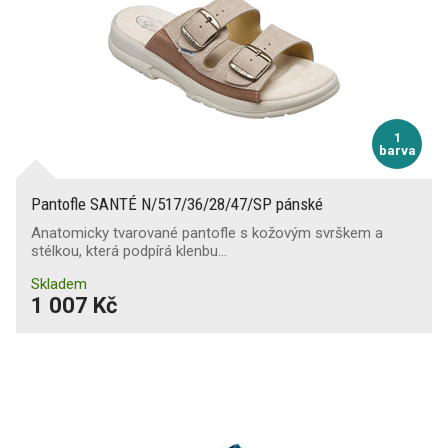
1
barva
Pantofle SANTÉ N/517/36/28/47/SP pánské
Anatomicky tvarované pantofle s kožovým svrškem a
stélkou, která podpírá klenbu…
Skladem
1 007 Kč