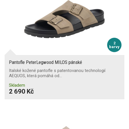
Ochrana kotníků
Svršek odolný proti proříznutí
Odolnost proti chladu
2
barvy
Odolnost proti teplu
Pantofle PeterLegwood MILOS pánské
Odolnost proti kontaktnímu teplu
Italské kožené pantofle s patentovanou technologií
AEQUOS, která pomáhá od…
Odolnost špičky proti odírání
Skladem
2 690 Kč
Udržení na žebříku
Ochrana při svařování