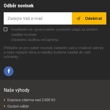
Odběr novinek
Odebírat
Souhlasím se zpracováním osobních údajů za účelem
zasílání novinek
Chráněno službou reCaptcha
Přihlašte se pro odběr novinek zadaním vaší e-mailové adresy
a naše nejlepší slevy a nabídky budeme zasílat do vaší
schránky.
Naše výhody
Doprava zdarma nad 2.000 Kč
Osobní odběr