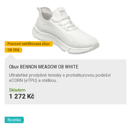
Ne
(11)
Antistatická obuv
Absorpce energie v patě
(1)
Pracovní certifikovaná obuv
OB SRA
Průnik a absorpce vody
Obuv BENNON MEADOW OB WHITE
Průnik vody
Ultralehké prodyšné tenisky s protiskluzovou podešví
eCORN (eTPU) a stélkou…
Protiskluzová podešev
Skladem
1 272 Kč
SRA
(13)
Ochrana proti nárazům nártu
Novinka