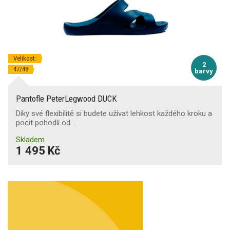
Velikost:
2
47/48
barvy
Pantofle PeterLegwood DUCK
Díky své flexibilitě si budete užívat lehkost každého kroku a
pocit pohodlí od…
Skladem
1 495 Kč