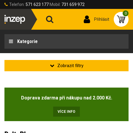
Telefon:
571 623 177
Mobil:
731 659 972
0
Přihlásit
Kategorie
Zakladní
Novinka
Doprava zdarma při nákupu nad 2.000 Kč.
Doprodej
(4)
VÍCE INFO
Velikost oděvu