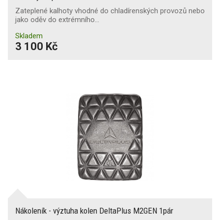
Zateplené kalhoty vhodné do chladírenských provozů nebo
jako oděv do extrémního…
Skladem
3 100 Kč
Nákoleník - výztuha kolen DeltaPlus M2GEN 1pár