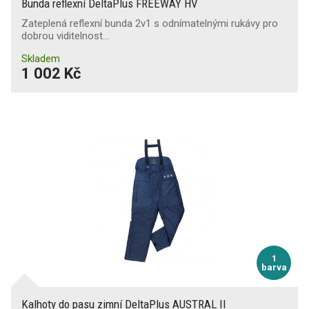
Bunda reflexní DeltaPlus FREEWAY HV
Zateplená reflexní bunda 2v1 s odnímatelnými rukávy pro
dobrou viditelnost…
Skladem
1 002 Kč
1
barva
Kalhoty do pasu zimní DeltaPlus AUSTRAL II