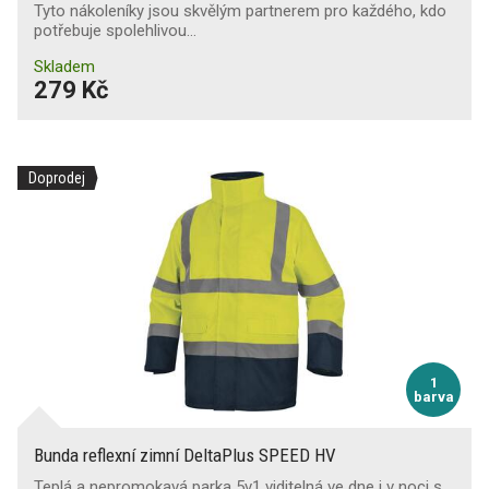
Tyto nákoleníky jsou skvělým partnerem pro každého, kdo
potřebuje spolehlivou…
Skladem
279 Kč
Doprodej
1
barva
Bunda reflexní zimní DeltaPlus SPEED HV
Teplá a nepromokavá parka 5v1 viditelná ve dne i v noci s