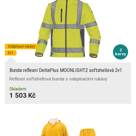
Odepínací rukávy
2
2v1
barvy
Bunda reflexní DeltaPlus MOONLIGHT2 softshellová 2v1
Reflexní softshellová bunda s odepínacími rukávy
Skladem
1 503 Kč