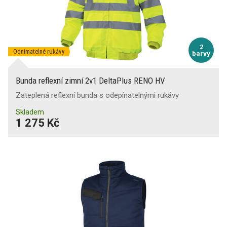
2
Odnímatelné rukávy
barvy
Bunda reflexní zimní 2v1 DeltaPlus RENO HV
Zateplená reflexní bunda s odepínatelnými rukávy
Skladem
1 275 Kč