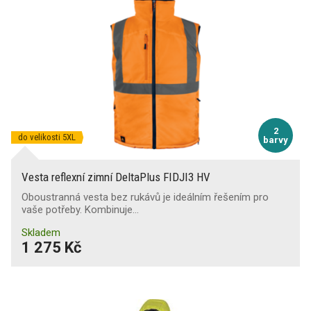
2
do velikosti 5XL
barvy
Vesta reflexní zimní DeltaPlus FIDJI3 HV
Oboustranná vesta bez rukávů je ideálním řešením pro
vaše potřeby. Kombinuje…
Skladem
1 275 Kč