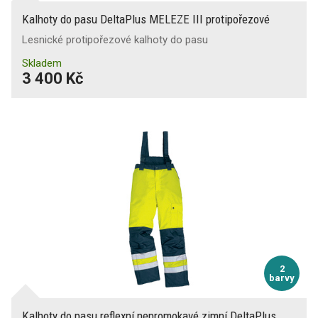
Kalhoty do pasu DeltaPlus MELEZE III protipořezové
Lesnické protipořezové kalhoty do pasu
Skladem
3 400 Kč
2
barvy
Kalhoty do pasu reflexní nepromokavé zimní DeltaPlus