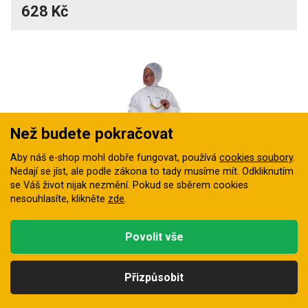
628 Kč
Než budete pokračovat
Aby náš e-shop mohl dobře fungovat, používá
cookies soubory
.
Nedají se jíst, ale podle zákona to tady musíme mít. Odkliknutím
se Váš život nijak nezmění. Pokud se sběrem cookies
1
nesouhlasíte, klikněte
zde
.
barva
Povolit vše
Kombinéza jednorázová DeltaPlus PO106
Jednorázová kombinéza s kapucí vhodná pro
potravinářský průmysl
Přizpůsobit
Skladem u dodavatele
Kategorie
Hledat
Nahoru
Profil
Košík