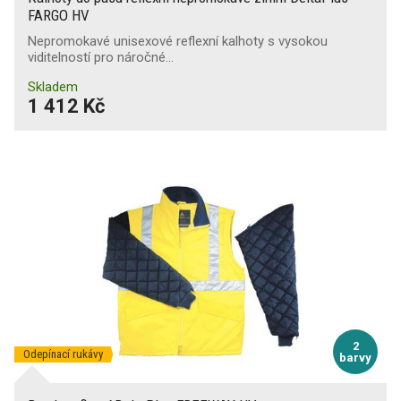
FARGO HV
Nepromokavé unisexové reflexní kalhoty s vysokou
viditelností pro náročné…
Skladem
1 412 Kč
2
Odepínací rukávy
barvy