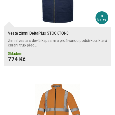
3
barvy
Vesta zimní DeltaPlus STOCKTON3
Zimní vesta s devíti kapsami a prošívanou podšívkou, která
chrání trup před…
Skladem
774 Kč