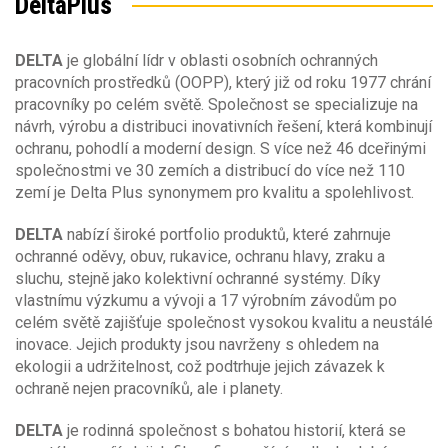
DeltaPlus
Výška postavy
Velikost oděvů
42-XS
DELTA
je globální lídr v oblasti osobních ochranných
Barva
Výška postavy
44
pracovních prostředků (OOPP), který již od roku 1977 chrání
46-S
(26)
pracovníky po celém světě. Společnost se specializuje na
182
Sezóna
48
Barva
návrh, výrobu a distribuci inovativních řešení, která kombinují
50-M
(38)
ochranu, pohodlí a moderní design. S více než 46 dceřinými
52
Materiál
společnostmi ve 30 zemích a distribucí do více než 110
Sezóna
54-L
(34)
zemí je Delta Plus synonymem pro kvalitu a spolehlivost.
celoroční
Obecné vlastnosti
Materiál
DELTA
nabízí široké portfolio produktů, které zahrnuje
jaro/podzim
(98)
ochranné oděvy, obuv, rukavice, ochranu hlavy, zraku a
léto
(2)
Bavlna
Střih oděvu
sluchu, stejně jako kolektivní ochranné systémy. Díky
zima
(92)
Typ oděvu
Elastan (Spandex)
vlastnímu výzkumu a vývoji a 17 výrobním závodům po
Polyester
celém světě zajišťuje společnost vysokou kvalitu a neustálé
blůza
Klimatické podmínky
Počet kapes
inovace. Jejich produkty jsou navrženy s ohledem na
bunda
(113)
Gramáž [g/m2]
ekologii a udržitelnost, což podtrhuje jejich závazek k
čepice
(4)
2
11
Ochrana proti chladu EN14058
ochraně nejen pracovníků, ale i planety.
doplňky
Vodní sloupec [mm]
35
630
chránič šíje
DELTA
je rodinná společnost s bohatou historií, která se
2 000
15 000
kabát
Ochranné oděvy pro práce v extrémně nízkých
Ochrana proti chladu EN14058