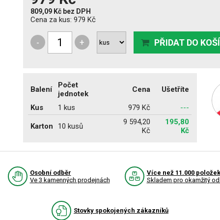
809,09 Kč
bez DPH
Cena za kus:
979 Kč
-
+
PŘIDAT DO KOŠ
Počet
Balení
Cena
Ušetříte
jednotek
Kus
1 kus
979 Kč
---
9 594,20
195,80
Karton
10 kusů
Kč
Kč
Osobní odběr
Více než 11.000 polože
Ve 3 kamenných prodejnách
Skladem pro okamžitý od
Stovky spokojených zákazníků