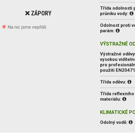
Třída odolnosti 
❌ ZÁPORY
průniku vody:
Odolnost proti 
Na nic jsme nepřišli
parám:
VÝSTRAŽNÉ OD
Výstražné oděvy
vysokou viditeln
pro profesionáln
použití EN2047
Třída oděvu:
Třída reflexního
materiálu:
KLIMATICKÉ P
Odolný vodě: