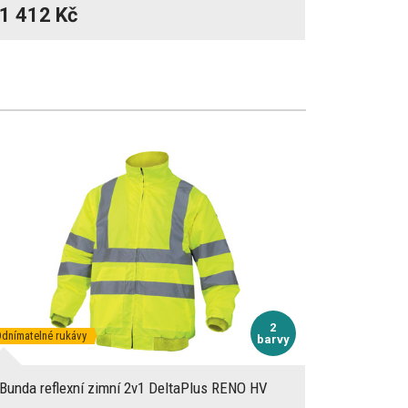
1 412 Kč
2
dnímatelné rukávy
barvy
Bunda reflexní zimní 2v1 DeltaPlus RENO HV