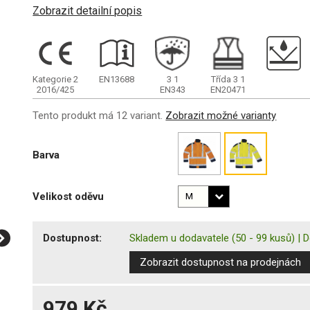
Zobrazit detailní popis
Kategorie 2
EN13688
3
1
Třída 3
1
2016/425
EN343
EN20471
Tento produkt má 12 variant.
Zobrazit možné varianty
Barva
Velikost oděvu
Dostupnost:
Skladem u dodavatele
(50 - 99 kusů)
|
D
Zobrazit dostupnost na prodejnách
979 Kč