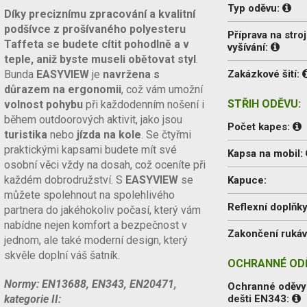
Typ oděvu:
Díky preciznímu zpracování a kvalitní
podšívce z prošívaného polyesteru
Příprava na stroj
Taffeta se budete cítit pohodlně a v
vyšívání:
teple, aniž byste museli obětovat styl
.
Bunda
EASYVIEW
je
navržena s
Zakázkové šití:
důrazem na ergonomii
, což vám umožní
STŘIH ODĚVU:
volnost pohybu
při každodenním nošení i
během outdoorových aktivit, jako jsou
Počet kapes:
turistika
nebo
jízda na kole
. Se čtyřmi
praktickými kapsami budete mít své
Kapsa na mobil:
osobní věci vždy na dosah, což oceníte při
každém dobrodružství. S
EASYVIEW
se
Kapuce:
můžete spolehnout na spolehlivého
Reflexní doplňky
partnera do jakéhokoliv počasí, který vám
nabídne nejen komfort a bezpečnost v
Zakončení ruká
jednom, ale také moderní design, který
skvěle doplní váš šatník.
OCHRANNÉ ODĚ
Normy: EN13688, EN343, EN20471,
Ochranné oděvy 
kategorie II:
dešti EN343: