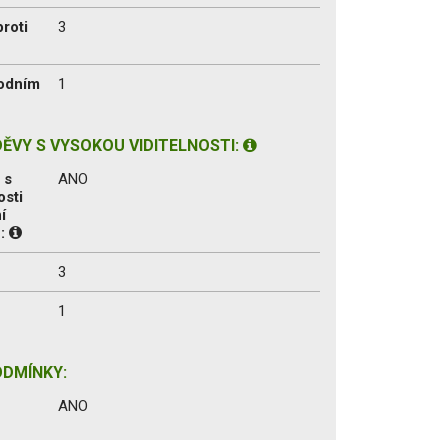
proti
3
vodním
1
ĚVY S VYSOKOU VIDITELNOSTI:
 s
ANO
osti
í
1:
3
1
ODMÍNKY:
ANO