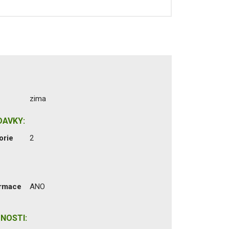
zima
DAVKY:
orie
2
ormace
ANO
NOSTI: