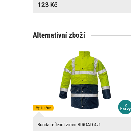
123 Kč
Alternativní zboží
2
Výstražné
barvy
Bunda reflexní zimní BIROAD 4v1