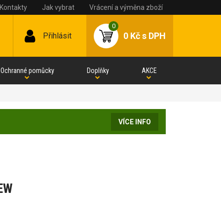
Kontakty
Jak vybrat
Vrácení a výměna zboží
0
0 Kč
s DPH
Přihlásit
Ochranné pomůcky
Doplňky
AKCE
VÍCE INFO
IEW