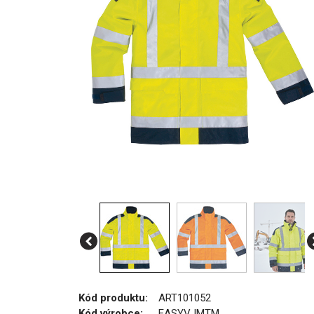
Kód produktu:
ART101052
Kód výrobce:
EASYVJMTM