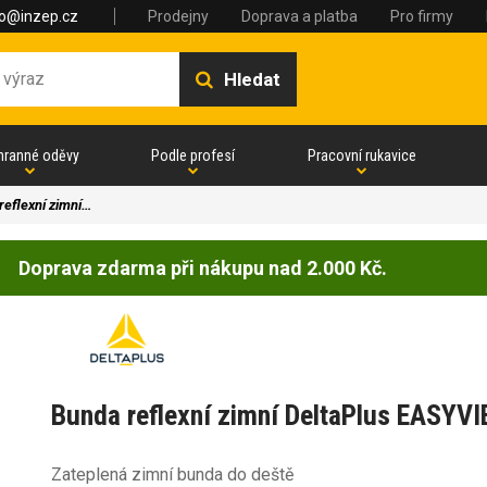
fo@inzep.cz
Prodejny
Doprava a platba
Pro firmy
Hledat
hranné oděvy
Podle profesí
Pracovní rukavice
reflexní zimní…
Doprava zdarma při nákupu nad 2.000 Kč.
Bunda reflexní zimní DeltaPlus EASYV
Zateplená zimní bunda do deště