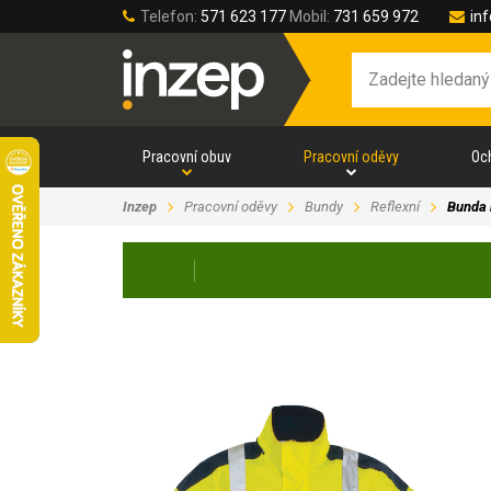
Telefon:
571 623 177
Mobil:
731 659 972
in
Pracovní obuv
Pracovní oděvy
Oc
Inzep
Pracovní oděvy
Bundy
Reflexní
Bunda 