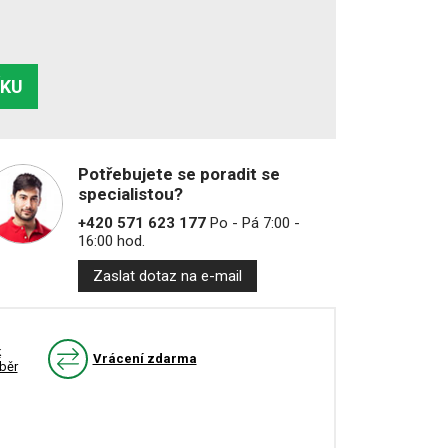
ÍKU
Potřebujete se poradit se
specialistou?
+420 571 623 177
Po - Pá 7:00 -
16:00 hod.
Zaslat dotaz na e-mail
k
Vrácení zdarma
běr