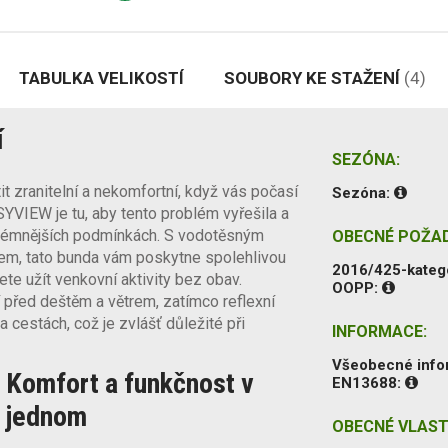
TABULKA VELIKOSTÍ
SOUBORY KE STAŽENÍ
(4)
í
SEZÓNA:
t zranitelní a nekomfortní, když vás počasí
Sezóna:
YVIEW je tu, aby tento problém vyřešila a
extrémnějších podmínkách. S vodotěsným
OBECNÉ POŽA
em, tato bunda vám poskytne spolehlivou
2016/425-kateg
te užít venkovní aktivity bez obav.
OOPP:
í před deštěm a větrem, zatímco reflexní
a cestách, což je zvlášť důležité při
INFORMACE:
Všeobecné inf
Komfort a funkčnost v
EN13688:
jednom
OBECNÉ VLAST