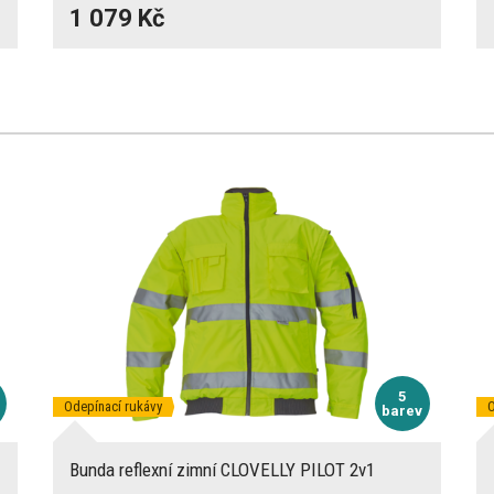
1 079 Kč
5
Odepínací rukávy
O
barev
Bunda reflexní zimní CLOVELLY PILOT 2v1