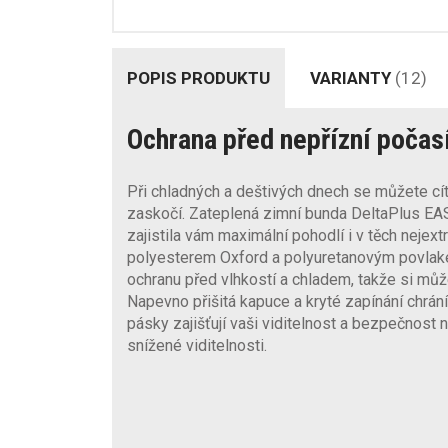
POPIS PRODUKTU
VARIANTY
(12)
Ochrana před nepřízní počas
Při chladných a deštivých dnech se můžete cíti
zaskočí. Zateplená zimní bunda DeltaPlus EAS
zajistila vám maximální pohodlí i v těch nej
polyesterem Oxford a polyuretanovým povlak
ochranu před vlhkostí a chladem, takže si může
Napevno přišitá kapuce a kryté zapínání chrán
pásky zajišťují vaši viditelnost a bezpečnost n
snížené viditelnosti.