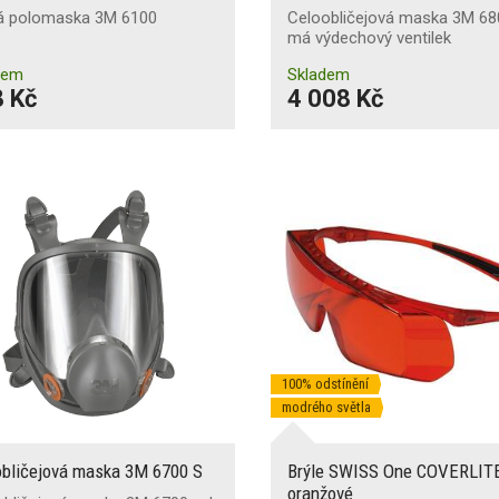
á polomaska 3M 6100
Celoobličejová maska 3M 6
má výdechový ventilek
dem
Skladem
 Kč
4 008 Kč
100% odstínění
modrého světla
obličejová maska 3M 6700 S
Brýle SWISS One COVERLIT
oranžové