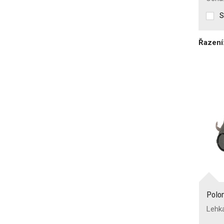
S
Řazení
Polo
Lehk