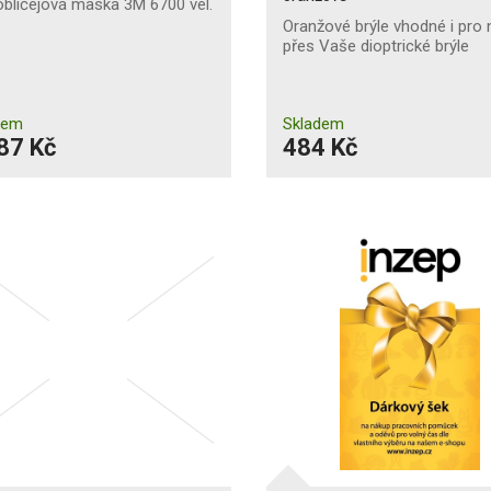
bličejová maska 3M 6700 vel.
Oranžové brýle vhodné i pro 
přes Vaše dioptrické brýle
dem
Skladem
87 Kč
484 Kč