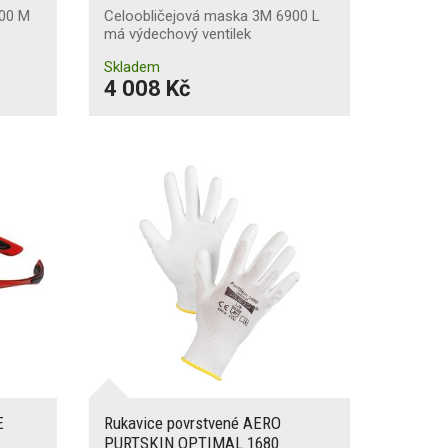
800 M
Celoobličejová maska 3M 6900 L
má výdechový ventilek
Skladem
4 008 Kč
E
Rukavice povrstvené AERO
PURTSKIN OPTIMAL 1680