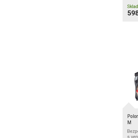
Skla
598
Polo
M
Bezp
s ven