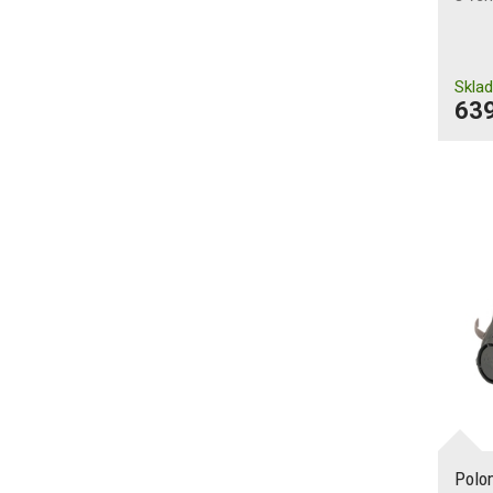
Skla
639
Polo