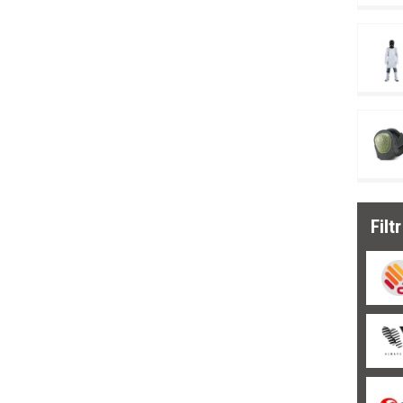
Novinka
(26)
Doprodej
(103)
Filt