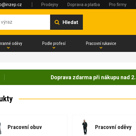
fo@inzep.cz
Prodejny
Doprava a platba
Pro firmy
Hledat
hranné oděvy
Podle profesí
Pracovní rukavice
Doprava zdarma při nákupu nad 2.
ukty
Pracovní obuv
Pracovní oděvy