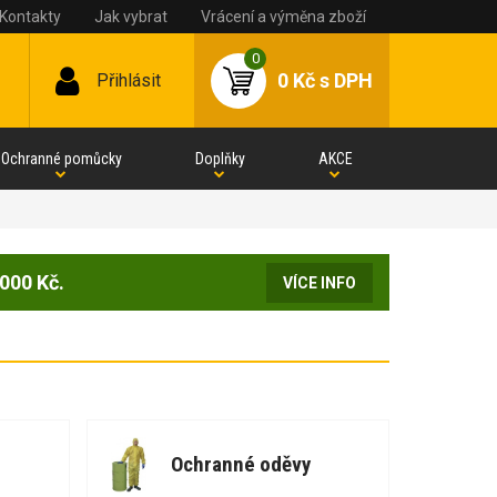
Kontakty
Jak vybrat
Vrácení a výměna zboží
0
0 Kč
s DPH
Přihlásit
Ochranné pomůcky
Doplňky
AKCE
000 Kč.
VÍCE INFO
Ochranné oděvy