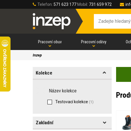
Telefon:
571 623 177
Mobil:
731 659 972
in
Pracovní obuv
Pracovní oděvy
Oc
Inzep
Kolekce
Název kolekce
Prod
Testovací kolekce
(1)
Zakladní