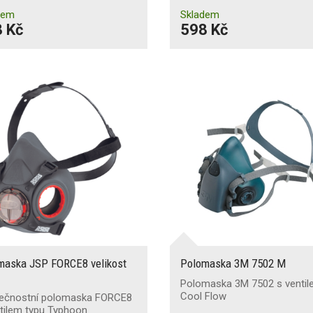
dem
Skladem
 Kč
598 Kč
maska JSP FORCE8 velikost
Polomaska 3M 7502 M
Polomaska 3M 7502 s venti
Cool Flow
ečnostní polomaska FORCE8
tilem typu Typhoon