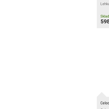
Lehk
Skla
598
Celo