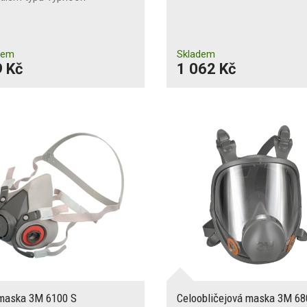
dem
Skladem
 Kč
1 062 Kč
maska 3M 6100 S
Celoobličejová maska 3M 6