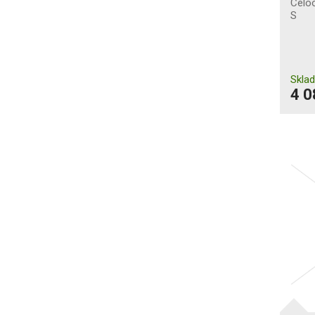
Celoo
S
Skla
4 0