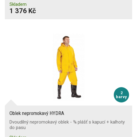
Skladem
1 376 Kč
2
barvy
Oblek nepromokavý HYDRA
Dvoudílný nepromokavý oblek - ¾ plášť s kapucí + kalhoty
do pasu