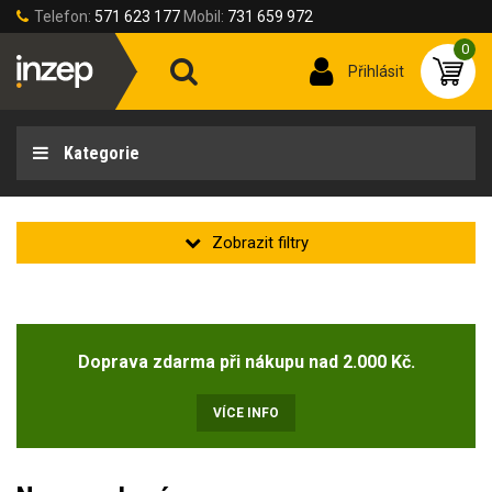
Telefon:
571 623 177
Mobil:
731 659 972
0
Přihlásit
Kategorie
Velikost oděvu
Doprava zdarma při nákupu nad 2.000 Kč.
Velikost oděvů
46-S
(4)
VÍCE INFO
50-M
(10)
54-L
(12)
58-XL
(12)