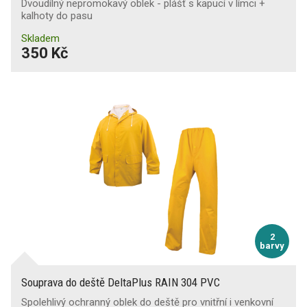
Dvoudílný nepromokavý oblek - plášť s kapucí v límci +
kalhoty do pasu
Kapsa na nákoleníky
Skladem
350 Kč
Reflexní doplňky
Zakončení rukávů
na druk
(48)
Oboustranné provedení
2
barvy
Souprava do deště DeltaPlus RAIN 304 PVC
Spolehlivý ochranný oblek do deště pro vnitřní i venkovní