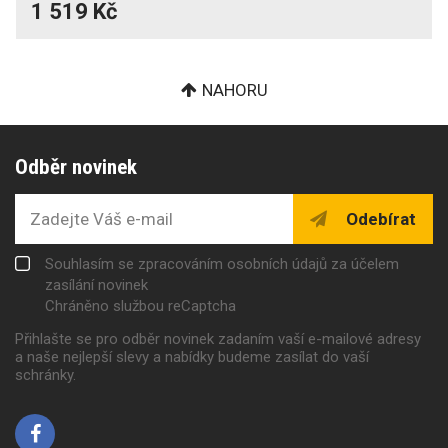
1 519 Kč
NAHORU
Odběr novinek
Odebírat
Souhlasím se zpracováním osobních údajů za účelem
zasílání novinek
Chráněno službou reCaptcha
Přihlašte se pro odběr novinek zadaním vaší e-mailové adresy
a naše nejlepší slevy a nabídky budeme zasílat do vaší
schránky.