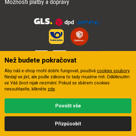
Možnosti platby a dopravy
Než budete pokračovat
Aby náš e-shop mohl dobře fungovat, používá
cookies soubory
.
Nedají se jíst, ale podle zákona to tady musíme mít. Odkliknutím
se Váš život nijak nezmění. Pokud se sběrem cookies
nesouhlasíte, klikněte
zde
.
© 2018–2026 INZEP CENTRUM, s.r.o. Všechna práva vyhrazena
Povolit vše
Vytvořila
digitální agentura FEO
Přizpůsobit
Kategorie
Hledat
Nahoru
Profil
Košík