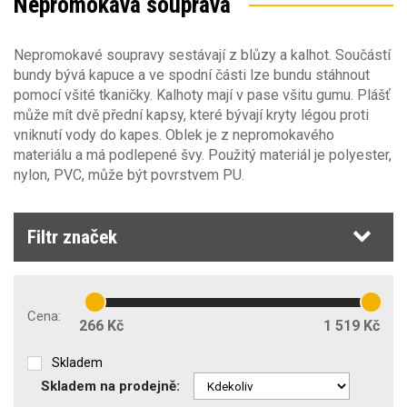
Nepromokavá souprava
62-2XL
(12)
66-3XL
(9)
Nepromokavé soupravy sestávají z blůzy a kalhot. Součástí
bundy bývá kapuce a ve spodní části lze bundu stáhnout
Barva
pomocí všité tkaničky. Kalhoty mají v pase všitu gumu. Plášť
může mít dvě přední kapsy, které bývají kryty légou proti
Sezóna
vniknutí vody do kapes. Oblek je z nepromokavého
Barva
materiálu a má podlepené švy. Použitý materiál je polyester,
nylon, PVC, může být povrstvem PU.
Materiál
Sezóna
jaro/podzim
(55)
Gramáž [g/m2]
Obecné vlastnosti
Filtr značek
0
330
Střih oděvu
Typ oděvu
Cena:
kalhoty do pasu
(40)
266 Kč
1 519 Kč
Klimatické podmínky
Počet kapes
Stretch materiál
komplet
(7)
plast
Skladem
(48)
0
2
Ochranné oděvy proti dešti EN343
Vodní sloupec [mm]
Skladem na prodejně: