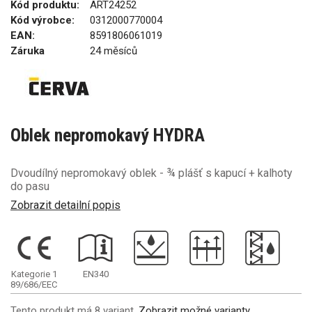
Kód produktu:
ART24252
Kód výrobce:
0312000770004
EAN:
8591806061019
Záruka
24 měsíců
Oblek nepromokavý HYDRA
Dvoudílný nepromokavý oblek - ¾ plášť s kapucí + kalhoty
do pasu
Zobrazit detailní popis
Kategorie 1
EN340
89/686/EEC
Tento produkt má 8 variant.
Zobrazit možné varianty