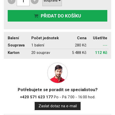
-
+
PŘIDAT DO KOŠÍKU
Balení
Počet jednotek
Cena
Ušetříte
Souprava
1 balení
280 Kč
---
Karton
20 souprav
5 488 Kč
112 Kč
Potřebujete se poradit se specialistou?
+420 571 623 177
Po - Pá 7:00 - 16:00 hod.
Zaslat dotaz na e-mail