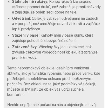
Stáhnutelné rukávy:
Konec rukávů lze snadno
stáhnout pomocí druků, což zabraňuje pronikání vody
a zajišťuje, že oblek sedí dobře na těle.
Odvětrání:
Oblek je vybaven odvětráním na zádech
a v podpaží, což umožňuje odvod vlhkosti a zajišťuje
lepší prodyšnost.
Stažení v pase:
Kalhoty mají v pase gumu, která
zajišťuje pohodlné a bezpečné nošení.
Zatavené švy:
Všechny švy jsou zatavené, což
zvyšuje celkovou voděodolnost obleku a zabraňuje
pronikání vody.
Tento nepromokavý oblek je ideální pro venkovní
aktivity, jako je turistika, rybaření, nebo práce venku, kde
potřebujete spolehlivou ochranu před nepříznivým
počasím. Bez ohledu na to, jaké podmínky vás čekají,
můžete si být jisti, že oblek vás udrží suché a
komfortní.
Nechte nepříjemné počasí na nás a objednejte si svůj