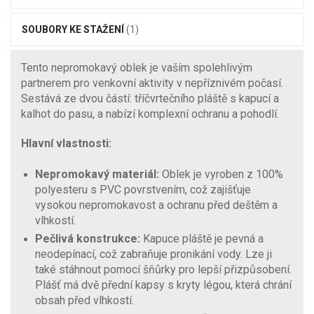
SOUBORY KE STAŽENÍ
(1)
Tento nepromokavý oblek je vaším spolehlivým
partnerem pro venkovní aktivity v nepříznivém počasí.
Sestává ze dvou částí: tříčvrtečního pláště s kapucí a
kalhot do pasu, a nabízí komplexní ochranu a pohodlí.
Hlavní vlastnosti:
Nepromokavý materiál:
Oblek je vyroben z 100%
polyesteru s PVC povrstvením, což zajišťuje
vysokou nepromokavost a ochranu před deštěm a
vlhkostí.
Pečlivá konstrukce:
Kapuce pláště je pevná a
neodepínací, což zabraňuje pronikání vody. Lze ji
také stáhnout pomocí šňůrky pro lepší přizpůsobení.
Plášť má dvě přední kapsy s kryty légou, která chrání
obsah před vlhkostí.