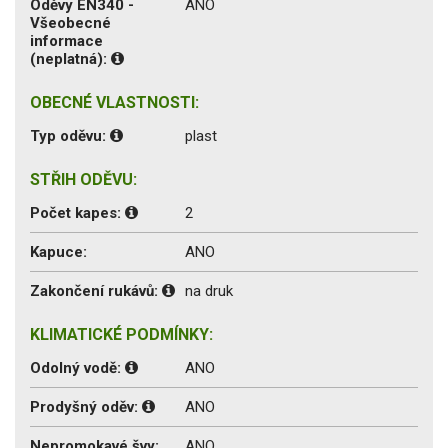
Oděvy EN340 -
ANO
Všeobecné
informace
(neplatná):
OBECNÉ VLASTNOSTI:
Typ oděvu:
plast
STŘIH ODĚVU:
Počet kapes:
2
Kapuce:
ANO
Zakončení rukávů:
na druk
KLIMATICKÉ PODMÍNKY:
Odolný vodě:
ANO
Prodyšný oděv:
ANO
Nepromokavé švy:
ANO