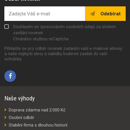
Odebírat
Souhlasím se zpracováním osobních údajů za účelem
zasílání novinek
Chráněno službou reCaptcha
Přihlašte se pro odběr novinek zadaním vaší e-mailové adresy
a naše nejlepší slevy a nabídky budeme zasílat do vaší
schránky.
Naše výhody
Doprava zdarma nad 2.000 Kč
Osobní odběr
Stabilní firma s dlouhou historií