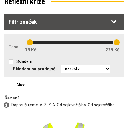
Reflexní kříže
Filtr značek
Cena:
79 Kč
225 Kč
Skladem
Skladem na prodejně:
Akce
Řazení:
Doporučujeme
A-Z
Z-A
Od nejlevnějšího
Od nejdražšího