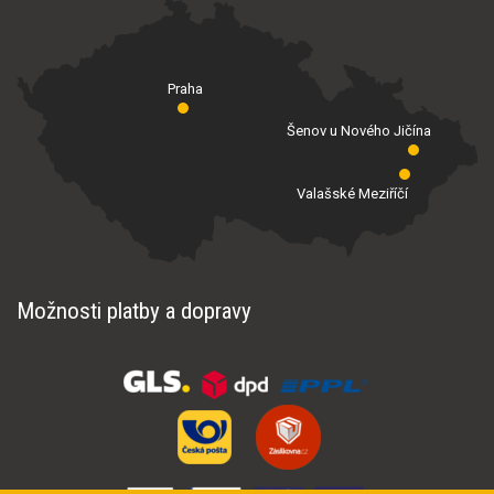
Praha
Šenov u Nového Jičína
Valašské Meziříčí
Možnosti platby a dopravy