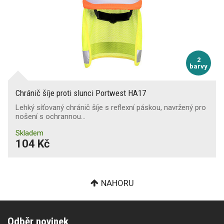
2
barvy
Chránič šíje proti slunci Portwest HA17
Lehký síťovaný chránič šíje s reflexní páskou, navržený pro
nošení s ochrannou…
Skladem
104 Kč
NAHORU
Odběr novinek