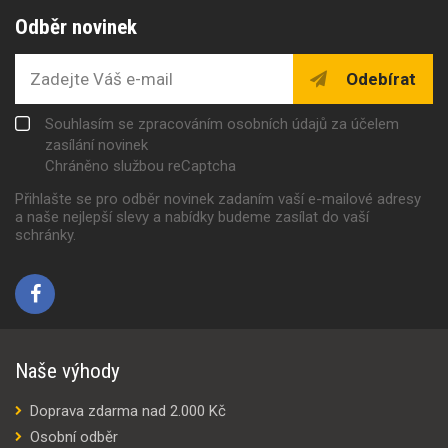
Odběr novinek
Odebírat
Souhlasím se zpracováním osobních údajů za účelem
zasílání novinek
Chráněno službou reCaptcha
Přihlašte se pro odběr novinek zadaním vaší e-mailové adresy
a naše nejlepší slevy a nabídky budeme zasílat do vaší
schránky.
Naše výhody
Doprava zdarma nad 2.000 Kč
Osobní odběr