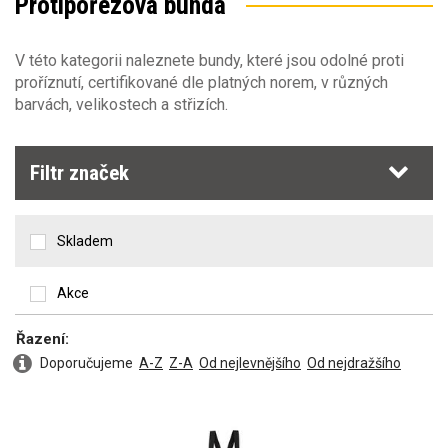
Protipořezová bunda
Zakázkové šití
V této kategorii naleznete bundy, které jsou odolné proti
proříznutí, certifikované dle platných norem, v různých
barvách, velikostech a střizích.
Filtr značek
Skladem
Akce
Řazení:
Doporučujeme
A-Z
Z-A
Od nejlevnějšího
Od nejdražšího