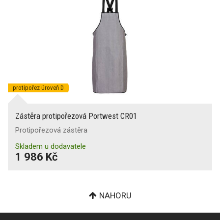
protipořez úroveň D
Zástěra protipořezová Portwest CR01
Protipořezová zástěra
Skladem u dodavatele
1 986 Kč
NAHORU