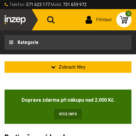
Telefon:
571 623 177
Mobil:
731 659 972
0
Přihlásit
Kategorie
Obecné vlastnosti
Doprava zdarma při nákupu nad 2.000 Kč.
Typ oděvu
zástěra
(1)
VÍCE INFO
Příprava na strojní vyšívání