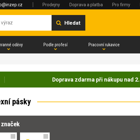
fo@inzep.cz
Prodejny
Doprava a platba
Pro firmy
Hledat
hranné oděvy
Podle profesí
Pracovní rukavice
Doprava zdarma při nákupu nad 2.
exní pásky
r značek