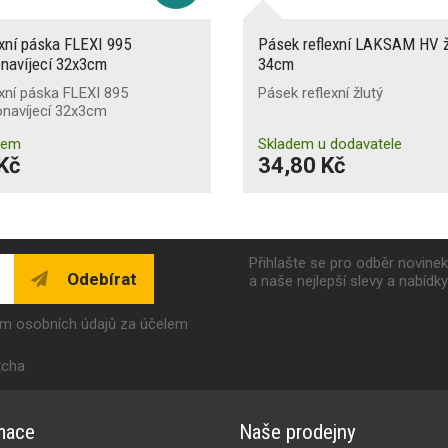
xní páska FLEXI 995
Pásek reflexní LAKSAM HV ž
navíjecí 32x3cm
34cm
xní páska FLEXI 895
Pásek reflexní žlutý
navíjecí 32x3cm
dem
Skladem u dodavatele
Kč
34,80 Kč
Přihlašte se pro odběr novine
Odebírat
a naše nejlepší slevy a nabídk
ím osobních údajů za účelem
tcha
mace
Naše prodejny