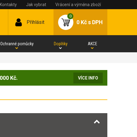
Kontakty
Jak vybrat
Vrácení a výměna zboží
0
0 Kč
s DPH
Přihlásit
Ochranné pomůcky
Doplňky
AKCE
000 Kč.
VÍCE INFO