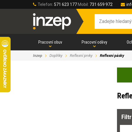
Telefon:
571 623 177
Mobil:
731 659 972
in
Pracovní obuv
Pracovní oděvy
Oc
Inzep
Doplňky
Reflexní prvky
Reflexní pásky
Refl
Filt