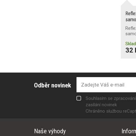
Refle
samo
Refle
samo
Skla
32 
Odběr novinek
Souhlasím se zpracován
zasílání novinek
Chráněno službou reCap
Naše výhody
Infor