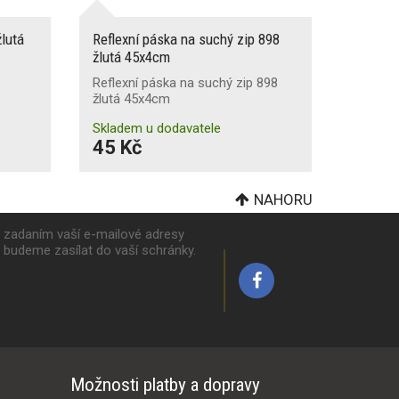
lutá
Reflexní páska na suchý zip 898
žlutá 45x4cm
Reflexní páska na suchý zip 898
žlutá 45x4cm
Skladem u dodavatele
45 Kč
NAHORU
k zadaním vaší e-mailové adresy
y budeme zasílat do vaší schránky.
Možnosti platby a dopravy