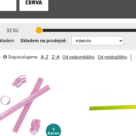
:
32 Kč
Skladem na prodejně:
kladem
:
Doporučujeme
A-Z
Z-A
Od nejlevnějšího
Od nejdražšího
5
barev