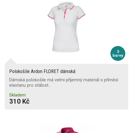
3
barvy
Polokošile Ardon FLORET dámská
Dámská polokošile má velmi příjemný materiál s příměsí
elastanu pro stálost…
Skladem
310 Kč