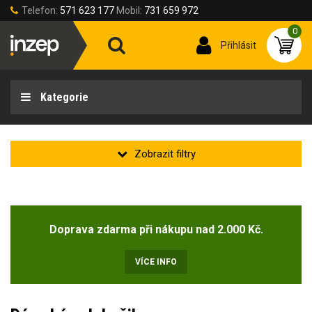
Telefon:
571 623 177
Mobil:
731 659 972
0
Přihlásit
Kategorie
Velikost oděvu
Doprava zdarma při nákupu nad 2.000 Kč.
Velikost oděvů
42-XS
(4)
VÍCE INFO
46-S
(14)
50-M
(14)
54-L
(14)