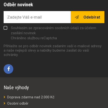
Odběr novinek
Odebírat
Souhlasím se zpracováním osobních údajů za účelem
zasílání novinek
Chráněno službou reCaptcha
Přihlašte se pro odběr novinek zadaním vaší e-mailové adresy
a naše nejlepší slevy a nabídky budeme zasílat do vaší
schránky.
Naše výhody
Doprava zdarma nad 2.000 Kč
Osobní odběr