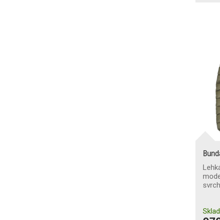
Bund
Lehk
mode
svrc
Skla