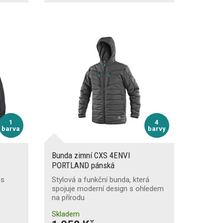
1
4
barva
barvy
Bunda zimní CXS 4ENVI
PORTLAND pánská
 s
Stylová a funkční bunda, která
spojuje moderní design s ohledem
na přírodu
Skladem