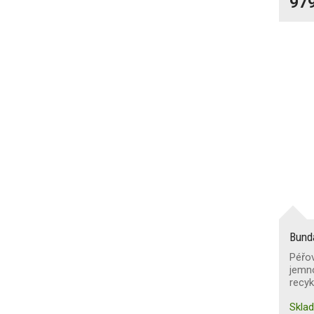
979
Bund
Péřov
jemno
recyk
Skla