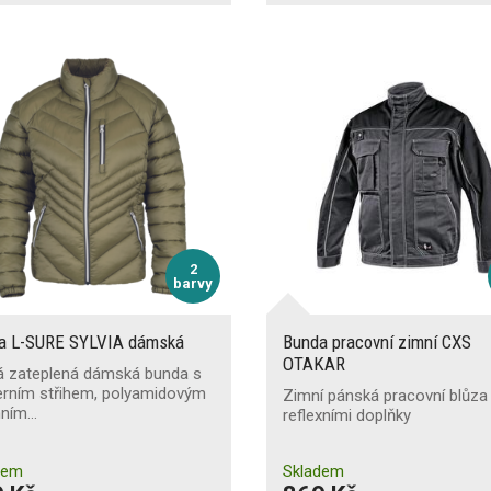
2
barvy
a L-SURE SYLVIA dámská
Bunda pracovní zimní CXS
OTAKAR
á zateplená dámská bunda s
rním střihem, polyamidovým
Zimní pánská pracovní blůza
hním…
reflexními doplňky
dem
Skladem