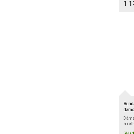
1 1
Bund
dáms
Dáms
a ref
Skla