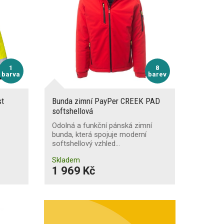
1
8
barva
barev
st
Bunda zimní PayPer CREEK PAD
softshellová
Odolná a funkční pánská zimní
bunda, která spojuje moderní
softshellový vzhled…
Skladem
1 969 Kč