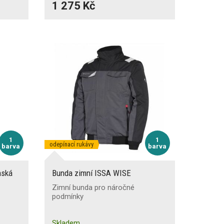
1 275 Kč
1
1
odepínací rukávy
barva
barva
nská
Bunda zimní ISSA WISE
Zimní bunda pro náročné
podmínky
Skladem