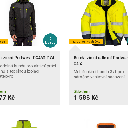
2
erze
až do velikosti 6XL
barvy
a zimní Portwest DX460-DX4
Bunda zimní reflexní Portwe
C465
dolná bunda pro aktivní práci
énu s tepelnou izolací
Multifunkční bunda 3v1 pro
atexPro
náročné venkovní nasazení
dem
Skladem
77 Kč
1 588 Kč