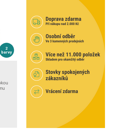
2
barvy
sokou
anu