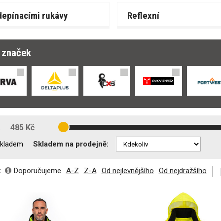
depínacími rukávy
Reflexní
r značek
:
485 Kč
Skladem na prodejně:
kladem
:
Doporučujeme
A-Z
Z-A
Od nejlevnějšího
Od nejdražšího