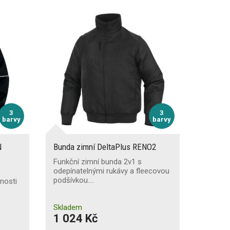
3
3
barvy
barvy
N
Bunda zimní DeltaPlus RENO2
Funkční zimní bunda 2v1 s
odepínatelnými rukávy a fleecovou
podšívkou.…
čnosti
Skladem
1 024 Kč