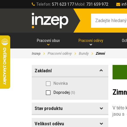
Telefon:
571 623 177
Mobil:
731 659 972
in
Pracovní obuv
Pracovní oděvy
Oc
Inzep
Pracovní oděvy
Bundy
Zimní
Zakladní
Novinka
Zimn
Doprodej
(5)
V této 
Stav produktu
jsou s 
Velikost oděvu
Akce
(1)