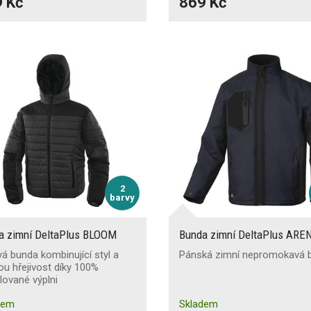
 Kč
869 Kč
2
barvy
a zimní DeltaPlus BLOOM
Bunda zimní DeltaPlus ARE
á bunda kombinující styl a
Pánská zimní nepromokavá 
u hřejivost díky 100%
lované výplni
dem
Skladem