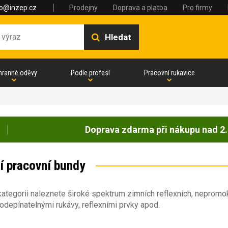
fo@inzep.cz
Prodejny
Doprava a platba
Pro firmy
Hledat
hranné oděvy
Podle profesí
Pracovní rukavice
Doprava zdarma při nákupu nad 2.
í pracovní bundy
kategorii naleznete široké spektrum zimních reflexních, nepromok
odepínatelnými rukávy, reflexními prvky apod.