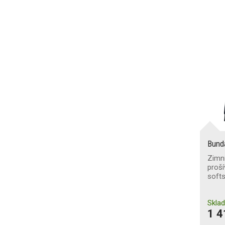
Bund
Zimní
proší
softs
Skla
1 4