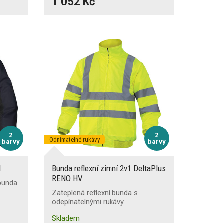
1 052 Kč
2
2
Odnímatelné rukávy
barvy
barvy
N
Bunda reflexní zimní 2v1 DeltaPlus
RENO HV
bunda
Zateplená reflexní bunda s
odepínatelnými rukávy
Skladem