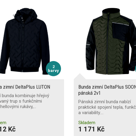
2
barvy
a zimní DeltaPlus LUTON
Bunda zimní DeltaPlus SOO
pánská 2v1
 bunda kombinuje hřejivý
vaný trup s funkčními
Pánská zimní bunda nabízí
hellovými rukávy,…
praktické spojení tepla, funk
a variability.…
dem
Skladem
12 Kč
1 171 Kč