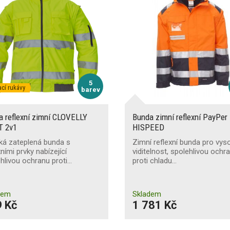
5
cí rukávy
barev
a reflexní zimní CLOVELLY
Bunda zimní reflexní PayPer
T 2v1
HISPEED
ká zateplená bunda s
Zimní reflexní bunda pro vy
xními prvky nabízející
viditelnost, spolehlivou ochr
hlivou ochranu proti…
proti chladu…
dem
Skladem
 Kč
1 781 Kč