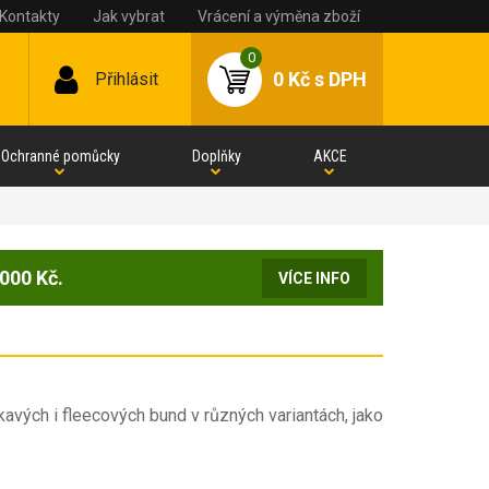
Kontakty
Jak vybrat
Vrácení a výměna zboží
0
0 Kč
s DPH
Přihlásit
Ochranné pomůcky
Doplňky
AKCE
000 Kč.
VÍCE INFO
avých i fleecových bund v různých variantách, jako