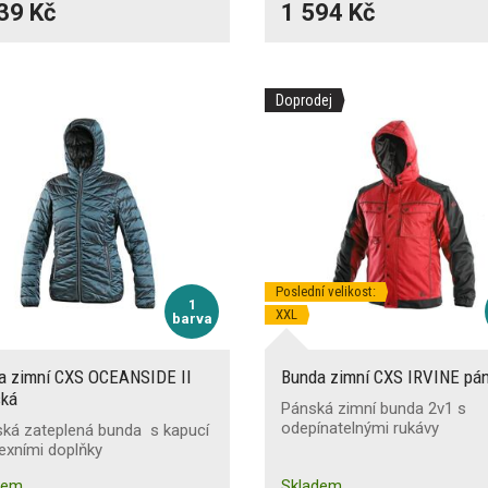
39 Kč
1 594 Kč
Doprodej
Poslední velikost:
1
XXL
barva
a zimní CXS OCEANSIDE II
Bunda zimní CXS IRVINE pá
ká
Pánská zimní bunda 2v1 s
odepínatelnými rukávy
ká zateplená bunda s kapucí
lexními doplňky
dem
Skladem