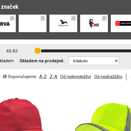
r značek
:
46 Kč
Skladem na prodejně:
kladem
:
Doporučujeme
A-Z
Z-A
Od nejlevnějšího
Od nejdražšího