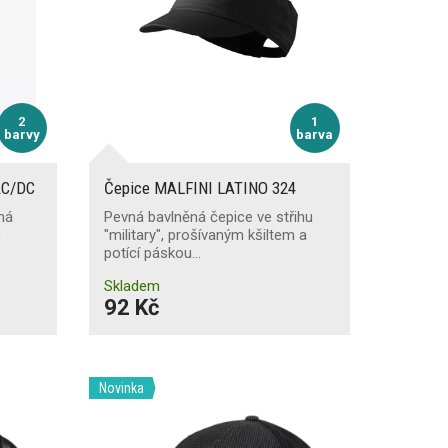
2
1
barvy
barva
AC/DC
Čepice MALFINI LATINO 324
lná
Pevná bavlněná čepice ve střihu
s
"military", prošívaným kšiltem a
potící páskou…
Skladem
92 Kč
Novinka