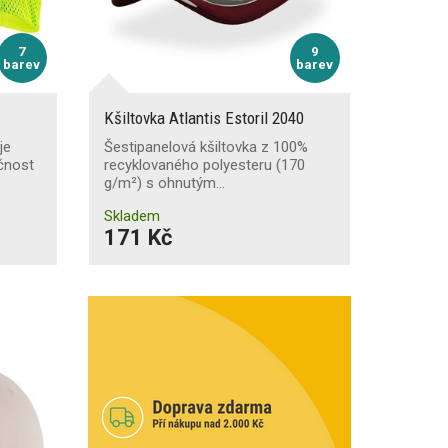
7
9
barev
barev
Kšiltovka Atlantis Estoril 2040
je
Šestipanelová kšiltovka z 100%
čnost
recyklovaného polyesteru (170
g/m²) s ohnutým…
Skladem
171 Kč