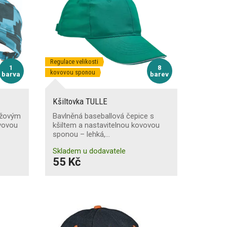
Regulace velikosti
1
8
kovovou sponou
barva
barev
Kšiltovka TULLE
ážovým
Bavlněná baseballová čepice s
ovovou
kšiltem a nastavitelnou kovovou
sponou – lehká,…
Skladem u dodavatele
55 Kč