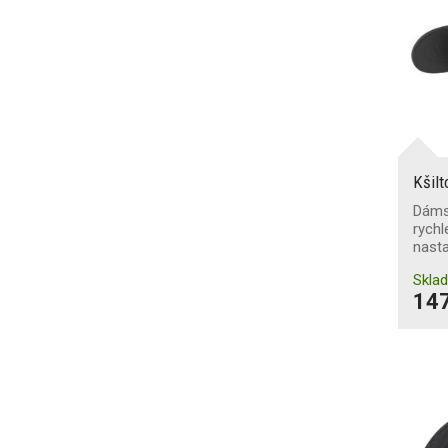
Kšil
Dámsk
rychl
nast
Skla
147