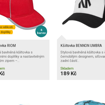
e velikosti
6
í doplňky
barev
tovka RIOM
Kšiltovka BENNON UMBRA
 bavlněná kšiltovka s
Stylová bavlněná kšiltovka s
xními doplňky a nastavitelným
černobílým designem, síťov
ým zipem –…
zadní částí…
dem
Skladem
Kč
189 Kč