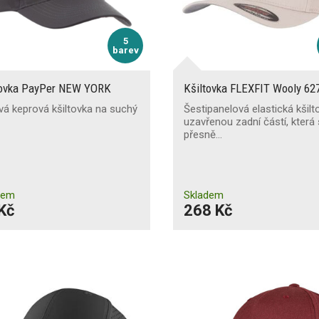
5
barev
tovka PayPer NEW YORK
Kšiltovka FLEXFIT Wooly 62
vá keprová kšiltovka na suchý
Šestipanelová elastická kšilt
uzavřenou zadní částí, která 
přesně…
dem
Skladem
Kč
268 Kč