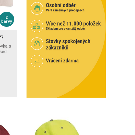
2
barvy
77
ovka s
sedí