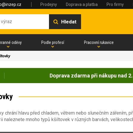
fo@inzep.cz
Prodejny
Doprava a platba
Pro firmy
Hledat
hranné oděvy
Podle profesí
Pracovní rukavice
iltovky
Doprava zdarma při nákupu nad 2.
tovky
ky chrání hlavu před chladem, větrem nebo slunečním zářením, př
ii naleznete mnoho typů kšiltovek v různých barvách, velikostec