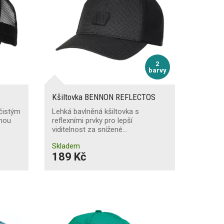
2
barvy
Kšiltovka BENNON REFLECTOS
 čistým
Lehká bavlněná kšiltovka s
anou
reflexními prvky pro lepší
viditelnost za snížené…
Skladem
189 Kč