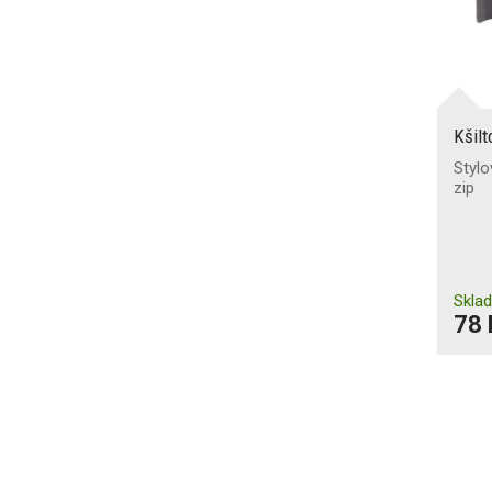
Kšil
Stylo
zip
Skla
78 