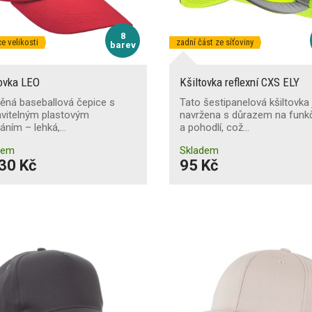
8
e velikosti
zadní část ze síťoviny
barev
tovka LEO
Kšiltovka reflexní CXS ELY
ěná baseballová čepice s
Tato šestipanelová kšiltovka 
avitelným plastovým
navržena s důrazem na funk
áním – lehká,…
a pohodlí, což…
dem
Skladem
30 Kč
95 Kč