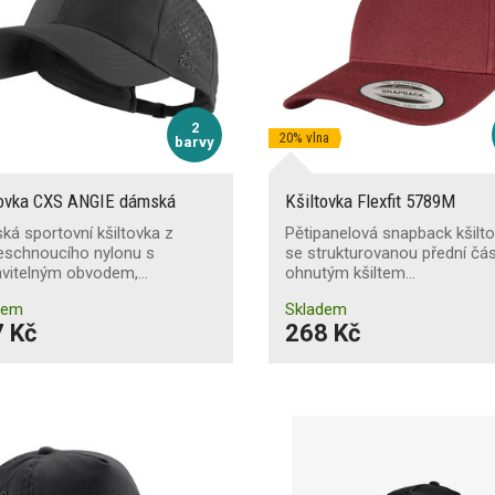
2
20% vlna
barvy
tovka CXS ANGIE dámská
Kšiltovka Flexfit 5789M
á sportovní kšiltovka z
Pětipanelová snapback kšilt
eschnoucího nylonu s
se strukturovanou přední čás
avitelným obvodem,…
ohnutým kšiltem…
dem
Skladem
 Kč
268 Kč