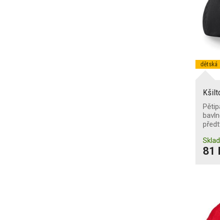
dětská
Kšilt
Pětip
bavln
před
Skla
81 