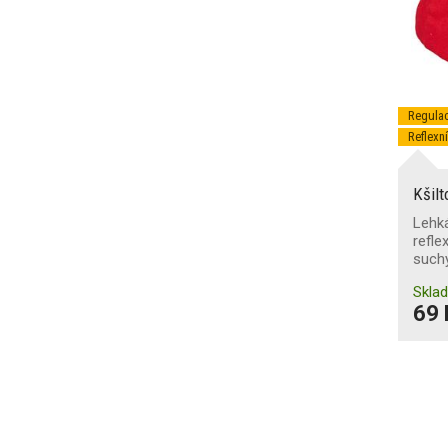
Regulac
Reflexn
Kšil
Lehká
refle
such
Skla
69 