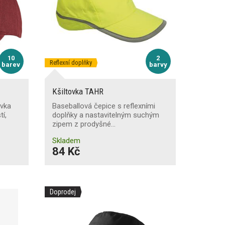
10
2
Reflexní doplňky
barev
barvy
Kšiltovka TAHR
ovka
Baseballová čepice s reflexními
tí,
doplňky a nastavitelným suchým
zipem z prodyšné…
Skladem
84 Kč
Doprodej