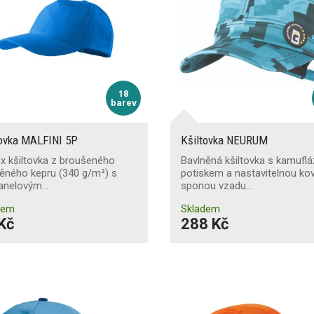
18
barev
tovka MALFINI 5P
Kšiltovka NEURUM
x kšiltovka z broušeného
Bavlněná kšiltovka s kamufl
ěného kepru (340 g/m²) s
potiskem a nastavitelnou k
panelovým…
sponou vzadu…
dem
Skladem
Kč
288 Kč