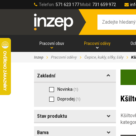
Telefon:
571 623 177
Mobil:
731 659 972
in
Pracovní obuv
Pracovní oděvy
Oc
Inzep
Pracovní oděvy
Čepice, kukly, síťky, šály
Kš
Zakladní
Novinka
(1)
Kšil
Doprodej
(1)
Kšiltov
Stav produktu
kategor
Barva
Akce