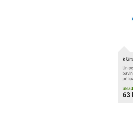
Kšil
Unise
bavln
pěti
Skla
63 