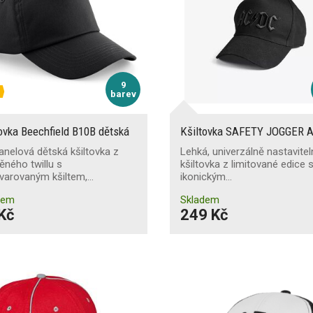
9
barev
ovka Beechfield B10B dětská
Kšiltovka SAFETY JOGGER 
anelová dětská kšiltovka z
Lehká, univerzálně nastavite
ěného twillu s
kšiltovka z limitované edice 
tvarovaným kšiltem,…
ikonickým…
dem
Skladem
Kč
249 Kč