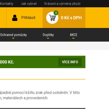
Kontakty
Jak vybrat
Vrácení a výměna zboží
0
0 Kč
s DPH
Přihlásit
Ochranné pomůcky
Doplňky
AKCE
000 Kč.
VÍCE INFO
ípadně pomocí kšiltu zrak před oslněním. V této
h, materiálech a provedeních.