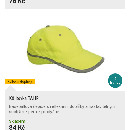
76 Kč
2
Reflexní doplňky
barvy
Kšiltovka TAHR
Baseballová čepice s reflexními doplňky a nastavitelným
suchým zipem z prodyšné…
Skladem
84 Kč