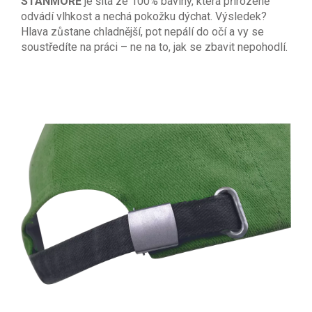
STANMORE
je šitá ze 100% bavlny, která přirozeně
odvádí vlhkost a nechá pokožku dýchat. Výsledek?
Hlava zůstane chladnější, pot nepálí do očí a vy se
soustředíte na práci – ne na to, jak se zbavit nepohodlí.