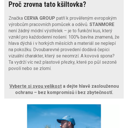
Proč zrovna tato kšiltovka?
Značka
CERVA GROUP
patří k prověřeným evropským
výrobcům pracovních pomůcek a oděvů.
STANMORE
není žádný módní výstřelek – je to funkční kus, který
vznikl pro každodenní nošení. 100% bavlna znamená, že
hlava dýchá i v horkých měsících a materiál se neplepí
na pokožku. Dvoubarevné provedení dodává čepici
vizuální charakter, který se neomrzí. A kovová spona?
Ta vydrží víc než plastové přezky, které po půl sezoně
povolí nebo se zlomí.
Vyberte si svou velikost
a dejte hlavě zaslouženou
ochranu – bez kompromisů i bez zbytečností.