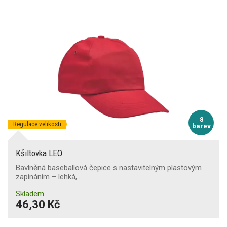
8
Regulace velikosti
barev
Kšiltovka LEO
Bavlněná baseballová čepice s nastavitelným plastovým
zapínáním – lehká,…
Skladem
46,30 Kč