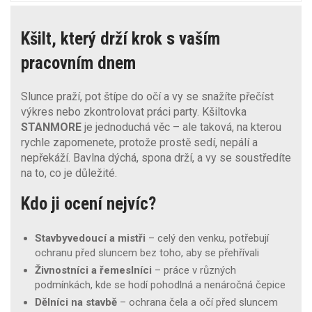
Kšilt, který drží krok s vaším
pracovním dnem
Slunce praží, pot štípe do očí a vy se snažíte přečíst
výkres nebo zkontrolovat práci party. Kšiltovka
STANMORE
je jednoduchá věc – ale taková, na kterou
rychle zapomenete, protože prostě sedí, nepálí a
nepřekáží. Bavlna dýchá, spona drží, a vy se soustředíte
na to, co je důležité.
Kdo ji ocení nejvíc?
Stavbyvedoucí a mistři
– celý den venku, potřebují
ochranu před sluncem bez toho, aby se přehřívali
Živnostníci a řemeslníci
– práce v různých
podmínkách, kde se hodí pohodlná a nenáročná čepice
Dělníci na stavbě
– ochrana čela a očí před sluncem