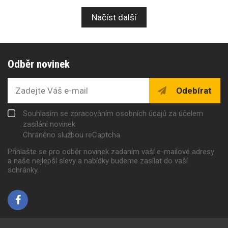
Načíst další
Odběr novinek
Odebírat
Souhlasím se zpracováním osobních údajů za účelem
zasílání novinek
Chráněno službou reCaptcha
Přihlašte se pro odběr novinek zadaním vaší e-mailové adresy
a naše nejlepší slevy a nabídky budeme zasílat do vaší
schránky.