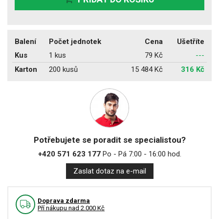
Balení
Počet jednotek
Cena
Ušetříte
Kus
1 kus
79 Kč
---
Karton
200 kusů
15 484 Kč
316 Kč
Potřebujete se poradit se specialistou?
+420 571 623 177
Po - Pá 7:00 - 16:00 hod.
Zaslat dotaz na e-mail
Doprava zdarma
Pří nákupu nad 2.000 Kč