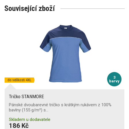
Související zboží
3
do velikosti 4XL
barvy
Tričko STANMORE
Pánské dvoubarevné tričko s krátkým rukávem z 100%
bavlny (155 g/m²) s…
Skladem u dodavatele
186 Kč