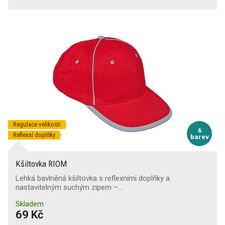
Regulace velikosti
6
Reflexní doplňky
barev
Kšiltovka RIOM
Lehká bavlněná kšiltovka s reflexními doplňky a
nastavitelným suchým zipem –…
Skladem
69 Kč