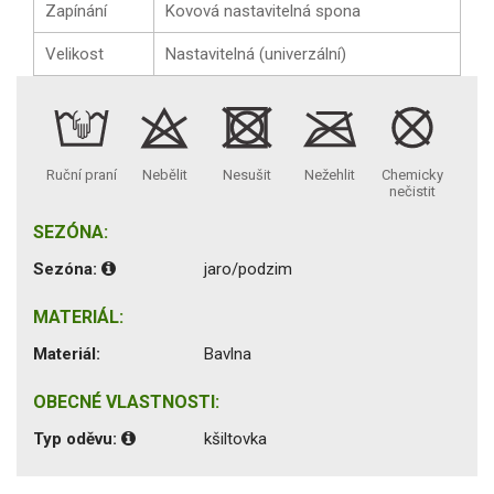
Zapínání
Kovová nastavitelná spona
Velikost
Nastavitelná (univerzální)
Ruční praní
Nebělit
Nesušit
Nežehlit
Chemicky
nečistit
SEZÓNA:
Sezóna:
jaro/podzim
MATERIÁL:
Materiál:
Bavlna
OBECNÉ VLASTNOSTI:
Typ oděvu:
kšiltovka