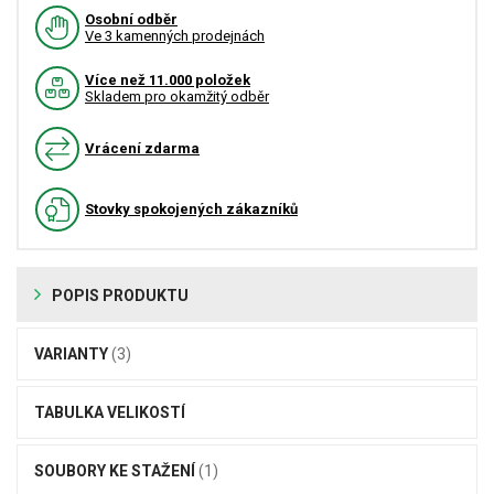
Osobní odběr
Ve 3 kamenných prodejnách
Více než 11.000 položek
Skladem pro okamžitý odběr
Vrácení zdarma
Stovky spokojených zákazníků
POPIS PRODUKTU
VARIANTY
(3)
TABULKA VELIKOSTÍ
SOUBORY KE STAŽENÍ
(1)