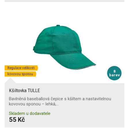
Regulace velikosti
8
kovovou sponou
barev
Kšiltovka TULLE
Bavlněná baseballová čepice s kšiltem a nastavitelnou
kovovou sponou – lehká,…
Skladem u dodavatele
55 Kč