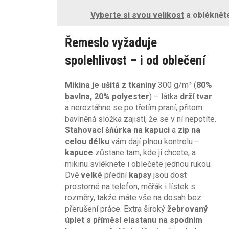
Vyberte si svou velikost
a oblékněte 
Řemeslo vyžaduje
spolehlivost – i od oblečení
Mikina je ušitá z tkaniny
300 g/m² (
80%
bavlna, 20% polyester
) – látka
drží tvar
a neroztáhne se po třetím praní, přitom
bavlněná složka zajistí, že se v ní nepotíte.
Stahovací šňůrka na kapuci
a
zip na
celou délku
vám dají plnou kontrolu –
kapuce
zůstane tam, kde ji chcete, a
mikinu svléknete i oblečete jednou rukou.
Dvě
velké
přední
kapsy
jsou dost
prostorné na telefon, měřák i lístek s
rozměry, takže máte vše na dosah bez
přerušení práce. Extra široký
žebrovaný
úplet s příměsí elastanu na spodním