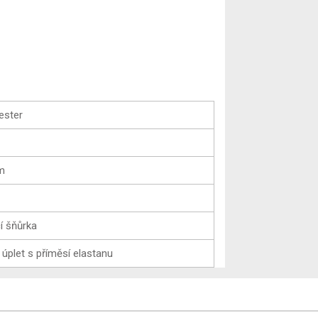
ester
em
í šňůrka
 úplet s příměsí elastanu