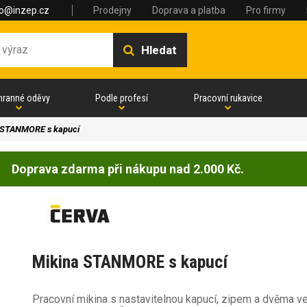
fo@inzep.cz
Prodejny
Doprava a platba
Pro firmy
Hledat
hranné oděvy
Podle profesí
Pracovní rukavice
 STANMORE s kapucí
Doprava zdarma při nákupu nad 2.000 Kč.
Mikina STANMORE s kapucí
Pracovní mikina s nastavitelnou kapucí, zipem a dvěma 