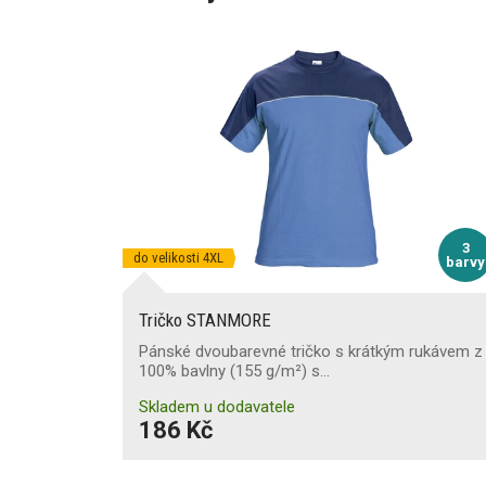
3
do velikosti 4XL
barvy
Tričko STANMORE
Pánské dvoubarevné tričko s krátkým rukávem z
100% bavlny (155 g/m²) s…
Skladem u dodavatele
186 Kč