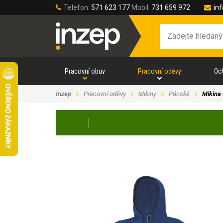
Telefon:
571 623 177
Mobil:
731 659 972
in
Pracovní obuv
Pracovní oděvy
Oc
Inzep
Pracovní oděvy
Mikiny
Pánské
Mikina