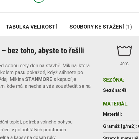
TABULKA VELIKOSTÍ
SOUBORY KE STAŽENÍ
(1)
 bez toho, abyste to řešili
40°C
ed sebou celý den na stavbě. Mikina, která
 kolem pasu pokaždé, když sáhnete po
výdaj. Mikina
STANMORE
s kapucí je
SEZÓNA:
m, kde má, a nechala vás soustředit se na
Sezóna:
MATERIÁL:
Materiál:
ídání teplot, potřeba volného pohybu
Gramáž [g/m2]:
krčení v poloohřátých prostorách
avlna a kapsy na dosah ruky
Stretch materiál