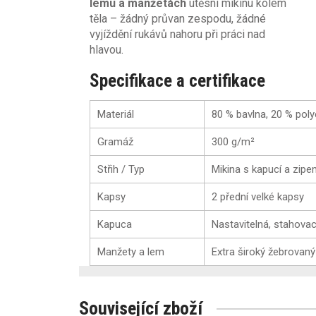
lemu a manžetách
utěsní mikinu kolem
těla – žádný průvan zespodu, žádné
vyjíždění rukávů nahoru při práci nad
hlavou.
Specifikace a certifikace
Materiál
80 % bavlna, 20 % poly
Gramáž
300 g/m²
Střih / Typ
Mikina s kapucí a zip
Kapsy
2 přední velké kapsy
Kapuca
Nastavitelná, stahovac
Manžety a lem
Extra široký žebrovaný
Související zboží