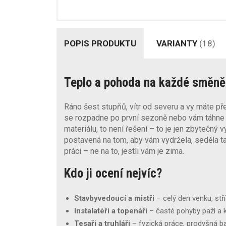
POPIS PRODUKTU
VARIANTY
(18)
Teplo a pohoda na každé směně –
Ráno šest stupňů, vítr od severu a vy máte př
se rozpadne po první sezoně nebo vám táhne
materiálu, to není řešení – to je jen zbytečný 
postavená na tom, aby vám vydržela, seděla ta
práci – ne na to, jestli vám je zima.
Kdo ji ocení nejvíc?
Stavbyvedoucí a mistři
– celý den venku, stř
Instalatéři a topenáři
– časté pohyby paží a 
Tesaři a truhláři
– fyzická práce, prodyšná b