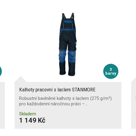
3
barvy
Kalhoty pracovní s laclem STANMORE
Robustní bavlněné kalhoty s laclem (275 g/m²)
pro každodenní náročnou práci –…
Skladem
1 149 Kč