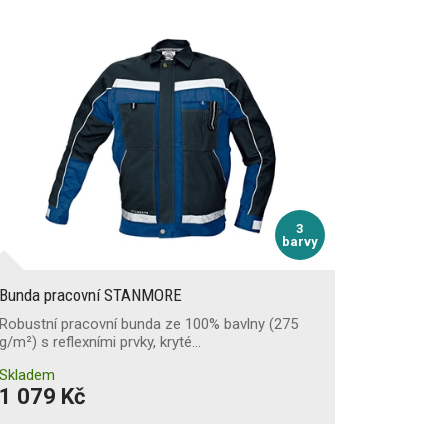
3
barvy
Bunda pracovní STANMORE
Robustní pracovní bunda ze 100% bavlny (275
g/m²) s reflexními prvky, kryté…
Skladem
1 079 Kč