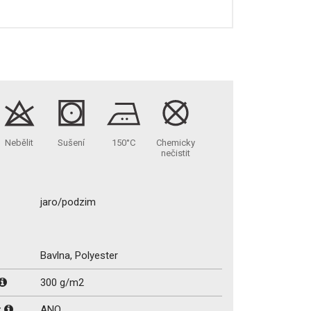
Nebělit
Sušení
150°C
Chemicky
nečistit
jaro/podzim
Bavlna, Polyester
300 g/m2
:
ANO