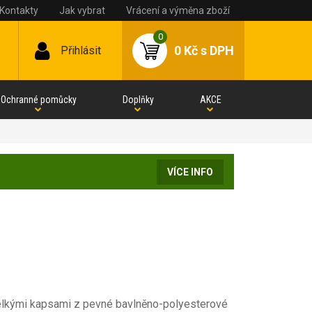
Kontakty
Jak vybrat
Vrácení a výměna zboží
0
0 Kč
s DPH
Přihlásit
Ochranné pomůcky
Doplňky
AKCE
VÍCE INFO
velkými kapsami z pevné bavlněno-polyesterové