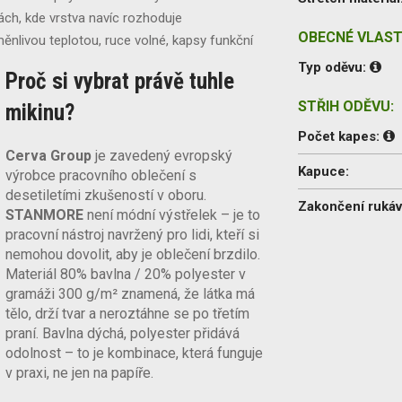
ch, kde vrstva navíc rozhoduje
OBECNÉ VLAST
ěnlivou teplotou, ruce volné, kapsy funkční
Typ oděvu:
Proč si vybrat právě tuhle
STŘIH ODĚVU:
mikinu?
Počet kapes:
Cerva Group
je zavedený evropský
Kapuce:
výrobce pracovního oblečení s
desetiletími zkušeností v oboru.
Zakončení ruká
STANMORE
není módní výstřelek – je to
pracovní nástroj navržený pro lidi, kteří si
nemohou dovolit, aby je oblečení brzdilo.
Materiál 80% bavlna / 20% polyester v
gramáži 300 g/m² znamená, že látka má
tělo, drží tvar a neroztáhne se po třetím
praní. Bavlna dýchá, polyester přidává
odolnost – to je kombinace, která funguje
v praxi, ne jen na papíře.