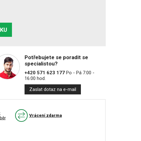
ÍKU
Potřebujete se poradit se
specialistou?
+420 571 623 177
Po - Pá 7:00 -
16:00 hod.
Zaslat dotaz na e-mail
k
Vrácení zdarma
běr