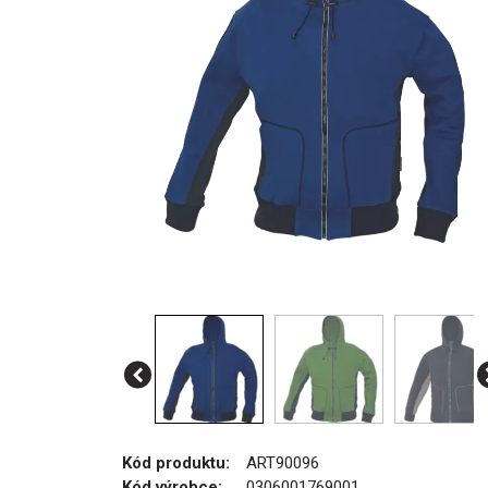
Kód produktu:
ART90096
Kód výrobce:
0306001769001