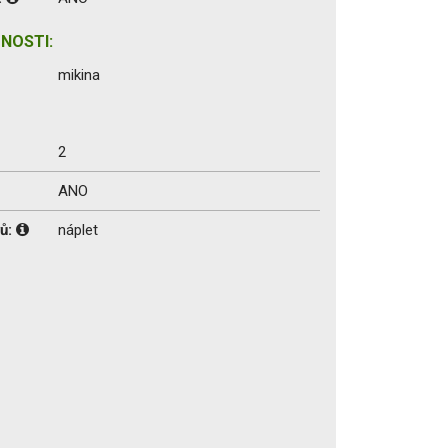
NOSTI:
mikina
2
ANO
vů:
náplet