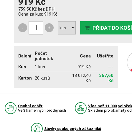
919 Kč
759,50 Kč
bez DPH
Cena za kus:
919 Kč
-
+
PŘIDAT DO KOŠ
Počet
Balení
Cena
Ušetříte
jednotek
Kus
1 kus
919 Kč
---
18 012,40
367,60
Karton
20 kusů
Kč
Kč
Osobní odběr
Více než 11.000 polože
Ve 3 kamenných prodejnách
Skladem pro okamžitý od
Stovky spokojených zákazníků