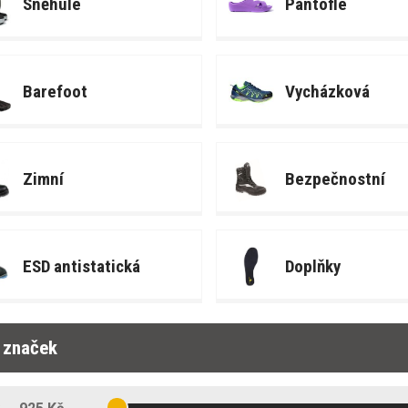
Sněhule
Pantofle
Barefoot
Vycházková
Zimní
Bezpečnostní
ESD antistatická
Doplňky
r značek