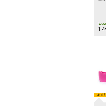
SRA
SRC
Ochrana proti nárazům
Skla
nártu
1 4
Ochrana kotníků
Svršek odolný proti
proříznutí
Odolnost proti chladu
Odolnost proti teplu
Odolnost proti
kontaktnímu teplu
Dětské
Odolnost špičky proti