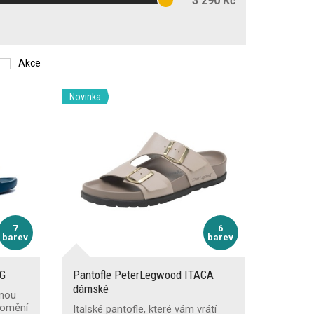
3 290 Kč
Akce
Novinka
7
6
barev
barev
NG
Pantofle PeterLegwood ITACA
dámské
anou
romění
Italské pantofle, které vám vrátí