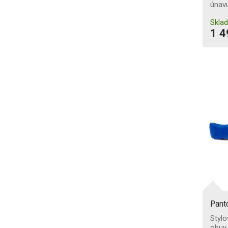
únav
propíchnutí
Skla
Nekovová
1 4
Ne
Ocelová
Kompozitní PL
Kompozitní PS
Antistatická obuv
Absorpce energie v patě
Průnik a absorpce vody
Průnik vody
Pant
Protiskluzová podešev
Stylo
obuv
SR