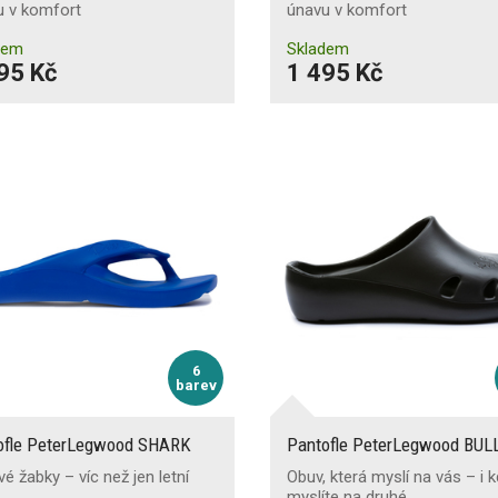
u v komfort
únavu v komfort
dem
Skladem
95 Kč
1 495 Kč
6
barev
ofle PeterLegwood SHARK
Pantofle PeterLegwood BUL
vé žabky – víc než jen letní
Obuv, která myslí na vás – i 
myslíte na druhé