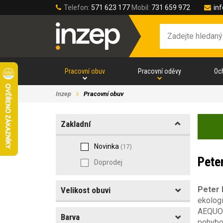
Telefon:
571 623 177
Mobil:
731 659 972
in
Pracovní obuv
Pracovní oděvy
Oc
Inzep
Pracovní obuv
Zakladní
Novinka
(17)
Pete
Doprodej
Peter
Velikost obuvi
ekologi
AEQUOS.
Barva
Velikost obuvi
pohybo