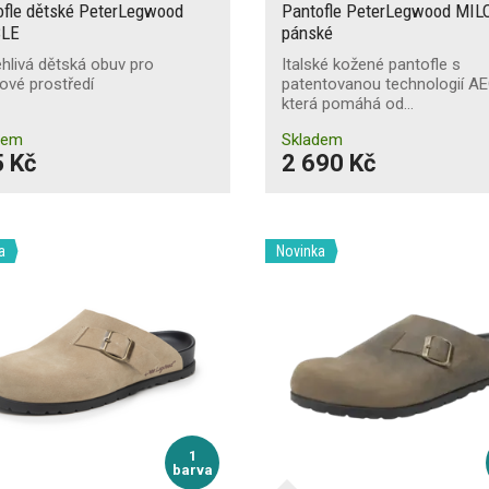
ofle dětské PeterLegwood
Pantofle PeterLegwood MIL
BLE
pánské
hlivá dětská obuv pro
Italské kožené pantofle s
ové prostředí
patentovanou technologií A
která pomáhá od…
dem
Skladem
 Kč
2 690 Kč
a
Novinka
1
barva