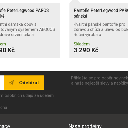
ofle PeterLegwood PAROS
Pantofle PeterLegwood PA
ké
pánské
antní dámská obuv s
Kvalitní pánské pantofle pro
ntovaným systémem AEQUOS
zdravou chůzi a úlevu od bole
dravé držení těla a…
Ruční výroba a…
dem
Skladem
90 Kč
3 290 Kč
Přihlašte se pro odběr novine
Odebírat
a naše nejlepší slevy a nabídk
ím osobních údajů za účelem
tcha
mace
Naše prodejny