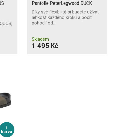
OS
Pantofle PeterLegwood DUCK
Díky své flexibilitě si budete užívat
lehkost každého kroku a pocit
pohodlí od…
EQUOS,
Skladem
1 495 Kč
1
barva