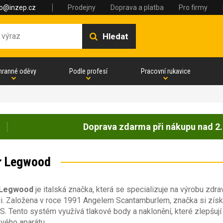
fo@inzep.cz
Prodejny
Doprava a platba
Pro firmy
Hledat
hranné oděvy
Podle profesí
Pracovní rukavice
Doprava zdarma při nákupu nad 2.
r Legwood
 Legwood
je italská značka, která se specializuje na výrobu zdra
i. Založena v roce 1991 Angelem Scantamburlem, značka si získa
 Tento systém využívá tlakové body a naklonění, které zlepšují s
vého aparátu.