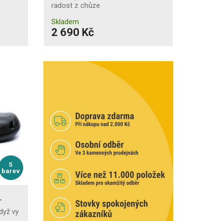
radost z chůze
Skladem
2 690 Kč
5
barev
L
když vy