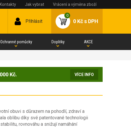
Kontakty
Jak vybrat
Vrácení a výměna zboží
0
0 Kč
s DPH
Přihlásit
Ochranné pomůcky
Doplňky
AKCE
000 Kč.
VÍCE INFO
votní obuvi s důrazem na pohodlí, zdraví a
la oblibu díky své patentované technologii
tabilitu, rovnováhu a snižují namáhání