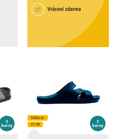
Velikost:
2
2
47/48
barvy
barvy