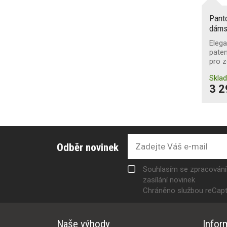
Pant
dáms
Eleg
pate
pro z
Skla
3 2
Odběr novinek
Souhlasím se zpracován
zasílání novinek
Chráněno službou reCap
Naše výhody
Infor