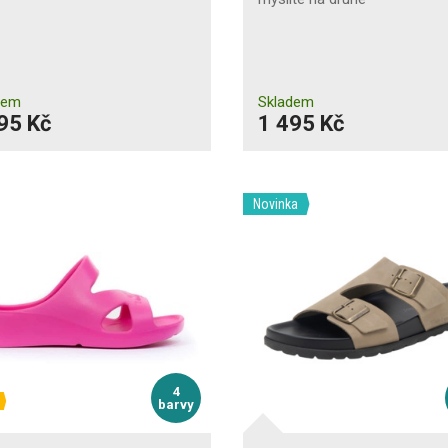
dem
Skladem
95 Kč
1 495 Kč
Novinka
4
barvy