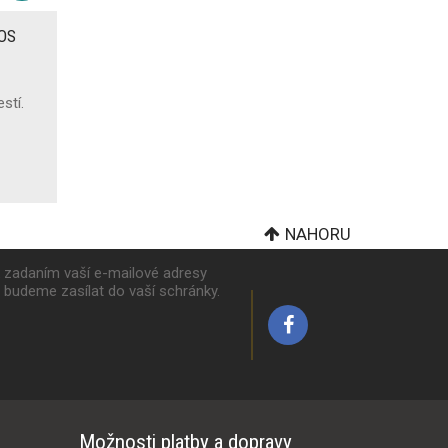
ROS
stí.
NAHORU
k zadaním vaší e-mailové adresy
y budeme zasílat do vaší schránky.
Možnosti platby a dopravy