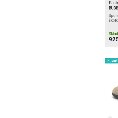
odírání
Pant
BUB
Udržení na žebříku
Spole
školk
Ochrana při svařování
Skla
925
Novink