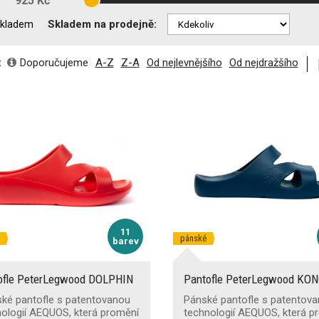
:
925 Kč
Skladem na prodejně:
kladem
:
Doporučujeme
A-Z
Z-A
Od nejlevnějšího
Od nejdražšího
11
pánské
barev
ofle PeterLegwood DOLPHIN
Pantofle PeterLegwood KO
ké pantofle s patentovanou
Pánské pantofle s patentov
ologií AEQUOS, která promění
technologií AEQUOS, která p