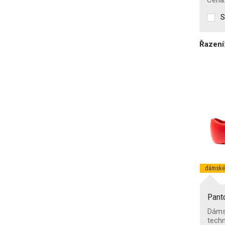
Cena
CI
S
CR
E
ESD
Řazení
FO
Odolnost proti olejům a
pohonným hmotám
(uhlovodíkům)
Bezpečnostní špička na
ochranu prstů
Ne
Ocelová
dámské
Hliníková
Nekovová
Pant
Kompozitní
Dáms
techn
Odolnost podešve proti