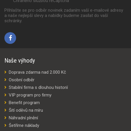
Chráněno službou reCaptcha
Přihlašte se pro odběr novinek zadaním vaší e-mailové adresy
a naše nejlepší slevy a nabídky budeme zasílat do vaší
schránky.
Naše výhody
Doprava zdarma nad 2.000 Kč
Osobní odběr
Stabilní firma s dlouhou historií
VIP program pro firmy
Benefit program
Šití oděvů na míru
Náhradní plnění
Šetříme náklady