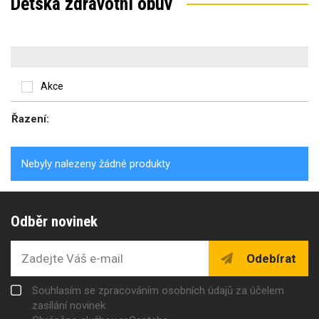
Dětská zdravotní obuv
Akce
Řazení:
Nebyly nalezeny žádné produkty
Odběr novinek
Odebírat
Souhlasím se zpracováním osobních údajů za účelem
zasílání novinek