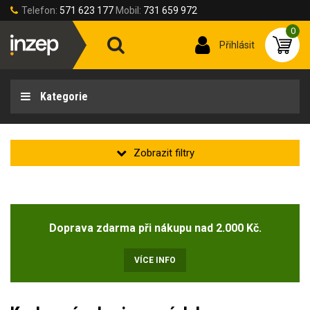
Telefon:
571 623 177
Mobil:
731 659 972
0
Přihlásit
Kategorie
Velikost rukavic
Doprava zdarma při nákupu nad 2.000 Kč.
Velikost rukavic
7 (S)
8 (M)
9 (L)
10 (XL)
VÍCE INFO
Délka rukavic [cm]