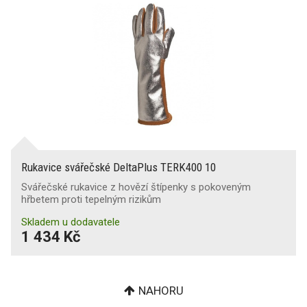
Rukavice svářečské DeltaPlus TERK400 10
Svářečské rukavice z hovězí štípenky s pokoveným
hřbetem proti tepelným rizikům
Skladem u dodavatele
1 434 Kč
NAHORU