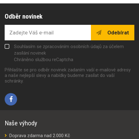
Odběr novinek
Odebírat
Souhlasím se zpracováním osobních údajů za účelem
zasílání novinek
Chráněno službou reCaptcha
Přihlašte se pro odběr novinek zadaním vaší e-mailové adresy
a naše nejlepší slevy a nabídky budeme zasílat do vaší
schránky.
Naše výhody
Doprava zdarma nad 2.000 Kč