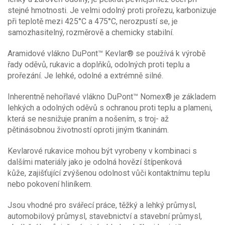
Kevlar®
(16)
Odolnost proti vznícení
2
(9)
stejné hmotnosti. Je velmi odolný proti prořezu, karbonizuje
PVC
(4)
3
(1)
při teplotě mezi 425°C a 475°C, nerozpustí se, je
2
(5)
Štípenková hovězí kůže
(1)
Ochrana pro svářeče
samozhasitelný, rozměrově a chemicky stabilní.
4
(8)
Odolnost proti proříznutí
X
(4)
Typ rukavice
A
(1)
Aramidové vlákno DuPont™ Kevlar® se používá k výrobě
2
(1)
řady oděvů, rukavic a doplňků, odolných proti teplu a
šité
(2)
Odolnost proti kontaktnímu teplu
3
(12)
prořezání. Je lehké, odolné a extrémně silné.
úpletové-bezešvé
(14)
4
(5)
1
(5)
X
(6)
Inherentně nehořlavé vlákno DuPont™ Nomex® je základem
2
(2)
Vhodné pro styk s potravinami
lehkých a odolných oděvů s ochranou proti teplu a plameni,
3
(5)
která se nesnižuje praním a nošením, s troj- až
Odolnost proti protržení
X
(5)
pětinásobnou životností oproti jiným tkaninám.
Protiskluzová úprava
3
(1)
odolnost proti konvekčnímu teplu
4
Kevlarové rukavice mohou být vyrobeny v kombinaci s
(20)
Bez silikonu
dalšími materiály jako je odolná hovězí štípenková
2
(1)
kůže, zajišťující zvýšenou odolnost vůči kontaktnímu teplu
Odolnost proti propíchnutí
3
(5)
nebo pokovení hliníkem.
Pudrované
X
(11)
0
(3)
Jsou vhodné pro svářecí práce, těžký a lehký průmysl,
1
(8)
odolnost proti sálavému teplu
automobilový průmysl, stavebnictví a stavební průmysl,
Reflexní doplňky
4
(6)