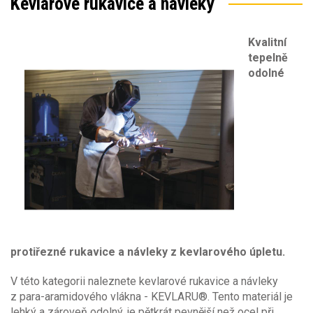
Kevlarové rukavice a návleky
27
(5)
40
(1)
Kvalitní
56
(4)
tepelně
odolné
Tloušťka rukavic [mm]
1,40
(1)
Sezóna
Obecné vlastnosti
Sezóna
jaro/podzim
(16)
Ochrana proti mechanickému riziku EN388
Materiál
protiřezné rukavice a návleky z kevlarového úpletu.
Bavlna
(2)
Ochrana proti tepelnému riziku EN407
Odolnost proti oděru
V této kategorii naleznete kevlarové rukavice a návleky
Fleece
(1)
z para-aramidového vlákna - KEVLARU®. Tento materiál je
Hliník
(1)
1
(14)
lehký a zároveň odolný, je pětkrát pevnější než ocel při
Ochrana pro svářeče EN12477