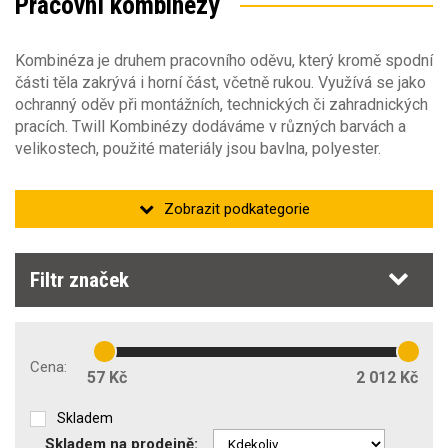
Pracovní kombinézy
52
(2)
54-L
(5)
56
(3)
Kombinéza je druhem pracovního oděvu, který kromě spodní
části těla zakrývá i horní část, včetně rukou. Využívá se jako
ochranný oděv při montážních, technických či zahradnických
pracích. Twill Kombinézy dodáváme v různých barvách a
velikostech, použité materiály jsou bavlna, polyester.
Výška postavy
Barva
Výška postavy
182
(9)
Sezóna
Barva
Filtr značek
Nepromokavé
Materiál
Sezóna
jaro/podzim
(31)
Cena:
Obecné vlastnosti
Materiál
57 Kč
2 012 Kč
Zateplené
zima
(9)
Bavlna
(21)
Skladem
Střih oděvu
Typ oděvu
Polyester
(21)
Skladem na prodejně: