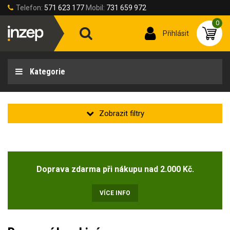
Telefon:
571 623 177
Mobil:
731 659 972
0
Přihlásit
Kategorie
Velikost oděvu
Doprava zdarma při nákupu nad 2.000 Kč.
Velikost oděvů
44
(2)
VÍCE INFO
46-S
(1)
48
(3)
50-M
(5)