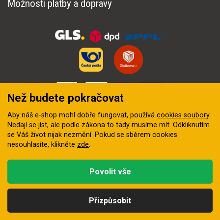
Možnosti platby a dopravy
Než budete pokračovat
Aby náš e-shop mohl dobře fungovat, používá
cookies soubory
.
Nedají se jíst, ale podle zákona to tady musíme mít. Odkliknutím
se Váš život nijak nezmění. Pokud se sběrem cookies
nesouhlasíte, klikněte
zde
.
© 2018–2026 INZEP CENTRUM, s.r.o. Všechna práva vyhrazena
Povolit vše
Vytvořila
digitální agentura FEO
Přizpůsobit
Kategorie
Hledat
Nahoru
Profil
Košík