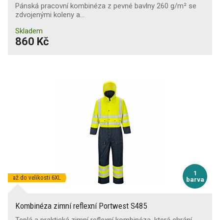
Pánská pracovní kombinéza z pevné bavlny 260 g/m² se
zdvojenými koleny a…
Skladem
860 Kč
1
až do velikosti 6XL
barva
Kombinéza zimní reflexní Portwest S485