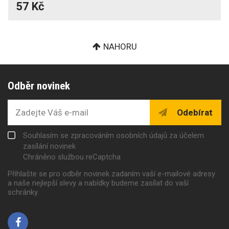
57 Kč
NAHORU
Odběr novinek
Odebírat
Souhlasím se zpracováním osobních údajů za účelem
zasílání novinek
Chráněno službou reCaptcha
Přihlašte se pro odběr novinek zadaním vaší e-mailové adresy
a naše nejlepší slevy a nabídky budeme zasílat do vaší
schránky.