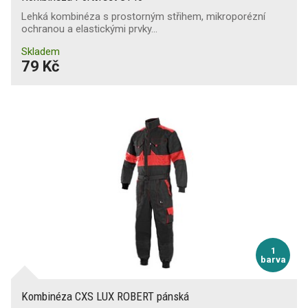
Počet praní
Lehká kombinéza s prostorným střihem, mikroporézní
Sněhový pás
ochranou a elastickými prvky…
Zesílené lokty
50
(9)
Skladem
79 Kč
Zesílená kolena
(10)
Kapsa na nákoleníky
(1)
Reflexní doplňky
(2)
Zakončení rukávů
pružné manžety
(9)
stažený gumou
(6)
1
Oboustranné provedení
barva
Kombinéza CXS LUX ROBERT pánská