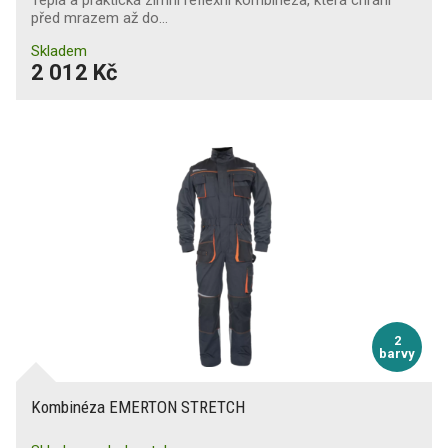
Teplá a praktická zimní reflexní kombinéza, která chrání
před mrazem až do…
Skladem
2 012 Kč
2
barvy
Kombinéza EMERTON STRETCH