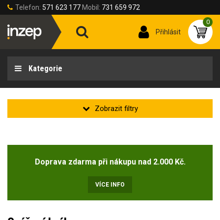
Telefon:
571 623 177
Mobil:
731 659 972
0
Přihlásit
Kategorie
Ochrana zraku - Obecné vlastnosti
Doprava zdarma při nákupu nad 2.000 Kč.
Ochrana proti zamlžení
(1)
VÍCE INFO
Ochrana proti poškrábání
(2)
Ochrana proti UV záření