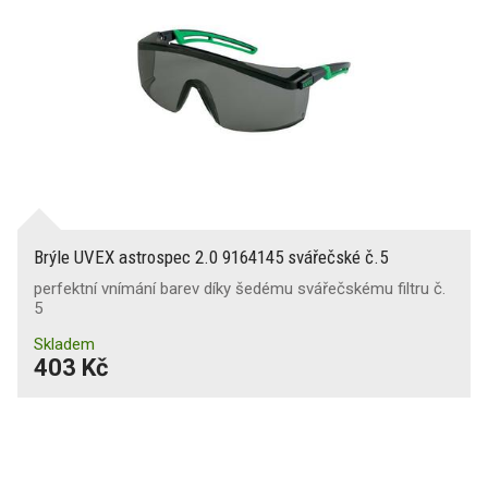
Brýle UVEX astrospec 2.0 9164145 svářečské č.5
perfektní vnímání barev díky šedému svářečskému filtru č.
5
Skladem
403 Kč