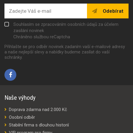
Odebírat
Souhlasím se zpracováním osobních údajů za účelem
zasílání novinek
Chráněno službou reCaptcha
Přihlašte se pro odběr novinek zadaním vaší e-mailové adresy
a naše nejlepší slevy a nabídky budeme zasílat do vaší
schránky.
Naše výhody
Doprava zdarma nad 2.000 Kč
Osobní odběr
Stabilní firma s dlouhou historií
VIP program pro firmy