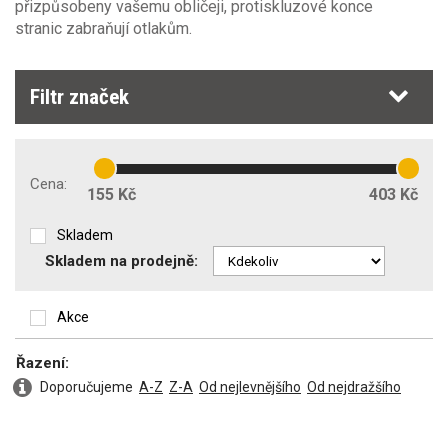
EN172
přizpůsobeny vašemu obličeji, protiskluzové konce
stranic zabraňují otlakům.
Filtry pro svařování a podobné technologie
EN169
(3)
Filtr značek
Automatické svářečské filtry EN379
Stupeň tmavosti filtru
Cena:
155 Kč
403 Kč
5
(3)
Skladem
Skladem na prodejně:
Akce
Řazení:
Doporučujeme
A-Z
Z-A
Od nejlevnějšího
Od nejdražšího