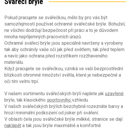
Svářecí brýle
Nastavitelné stranice
(2)
Pokud pracujete se svářečkou, mělo by pro vás být
samozřejmostí používat ochranné svářečské brýle. Bohužel,
ne všichni dodržují bezpečnost při práci a to je důvodem
Materiál zorníku
mnoha nepříjemných pracovních úrazů.
polykarbonát
(3)
Ochranné svářecí brýle jsou speciálně navrženy a vyrobeny
tak aby ochránily vaše oči jak před světlem, tak před teplem
a navíc jako ochrana před rozstřikem rozžhaveného
materiálu.
Ochrana zraku proti mechanickému poškození
Když pracujete se svářečkou, vzniká ve vaší bezprostřední
blízkosti ohromné množství světla, které je nebezpečné a
Ochranné filtry proti záření
EN166 zorníky
oči tím velmi trpí.
1 FT
(3)
V našem sortimentu svářečských brýlí najdete jak
uzavřené
Ochrana očí a obličeje
Filtry proti ultrafialovému záření EN170
brýle, tak klasického
sportovního
vzhledu.
EN166 obroučky
V našich svářečských brýlích bezchybně rozeznáte barvy a
Ochrana očí a obličeje při svařování EN175
(1)
Filtry proti infračervenému záření EN171
hrozí minimální poškození od jisker při sváření.
FT
(3)
V oblasti čela jsou svářečské brýle měkké, stranice se dají
naklápět
a tak jsou brýle maximálně a komfortně
Protisluneční filtry pro profesionální použití
Ochrana zraku a obličeje z pletiva EN1731