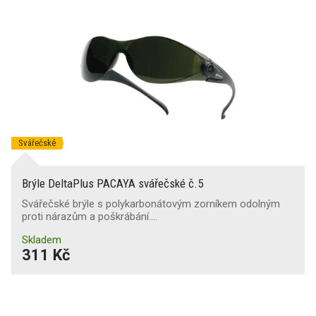
Svářečské
Brýle DeltaPlus PACAYA svářečské č.5
Svářečské brýle s polykarbonátovým zorníkem odolným
proti nárazům a poškrábání.…
Skladem
311 Kč