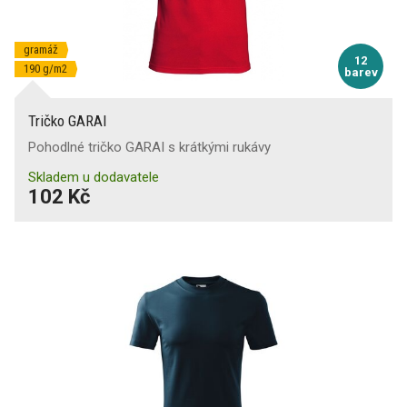
gramáž
12
190 g/m2
barev
Tričko GARAI
Pohodlné tričko GARAI s krátkými rukávy
Skladem u dodavatele
102 Kč