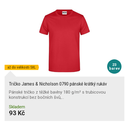
23
až do velikosti 5XL
barev
Tričko James & Nicholson 0790 pánské krátký rukáv
Pánské tričko z těžké bavlny 180 g/m² s trubicovou
konstrukcí bez bočních švů,…
Skladem
93 Kč