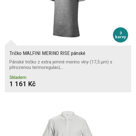
3
barvy
Tričko MALFINI MERINO RISE pánské
Pánské tričko z extra jemné merino vlny (17,5 µm) s
přirozenou termoregulací,…
Skladem
1 161 Kč