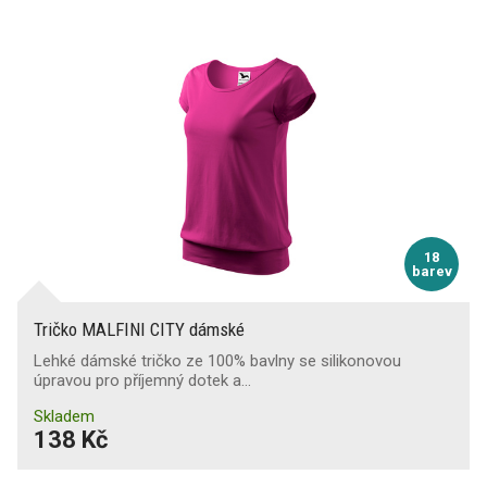
Příprava na strojní vyšívání
Zakázkové šití
18
barev
Tričko MALFINI CITY dámské
Lehké dámské tričko ze 100% bavlny se silikonovou
úpravou pro příjemný dotek a…
Skladem
138 Kč