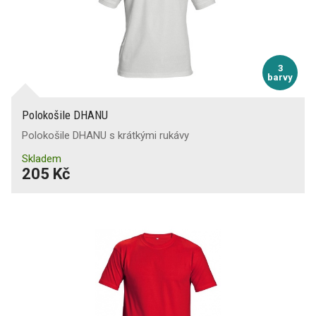
3
barvy
Polokošile DHANU
Polokošile DHANU s krátkými rukávy
Skladem
205 Kč