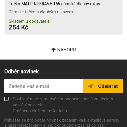
Tričko MALFINI BRAVE 156 dámské dlouhý rukáv
Dámské tričko s dlouhým rukávem
Skladem u dodavatele
254 Kč
NAHORU
Odběr novinek
Odebírat
Souhlasím se zpracováním osobních údajů za účelem
zasílání novinek
Chráněno službou reCaptcha
Přihlašte se pro odběr novinek zadaním vaší e-mailové adresy
a naše nejlepší slevy a nabídky budeme zasílat do vaší