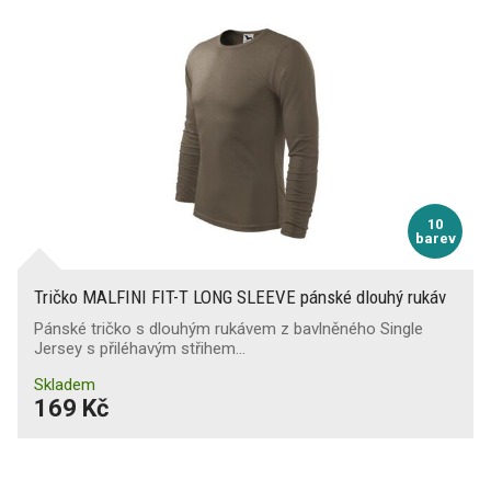
10
barev
Tričko MALFINI FIT-T LONG SLEEVE pánské dlouhý rukáv
Pánské tričko s dlouhým rukávem z bavlněného Single
Jersey s přiléhavým střihem…
Skladem
169 Kč