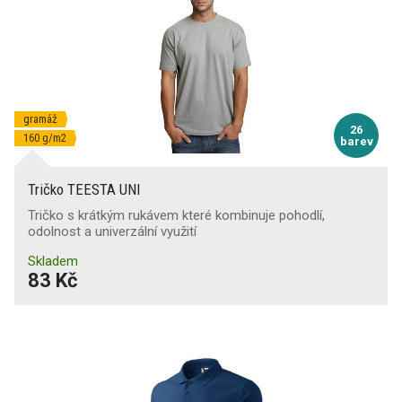
gramáž
26
160 g/m2
barev
Tričko TEESTA UNI
Tričko s krátkým rukávem které kombinuje pohodlí,
odolnost a univerzální využití
Skladem
83 Kč