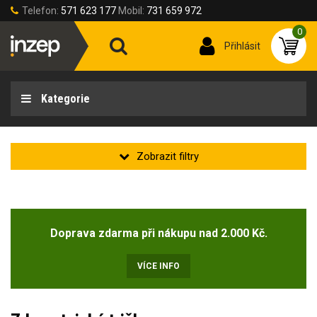
Telefon:
571 623 177
Mobil:
731 659 972
0
Přihlásit
Kategorie
Velikost oděvu
Doprava zdarma při nákupu nad 2.000 Kč.
Velikost oděvů
42-XS
(134)
VÍCE INFO
46-S
(241)
50-M
(247)
54-L
(245)