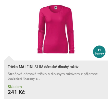
11
barev
Tričko MALFINI SLIM dámské dlouhý rukáv
Strečové dámské tričko s dlouhým rukávem z příjemné
bavlněné tkaniny s…
Skladem
241 Kč