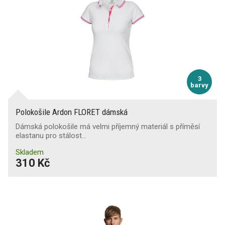
3
barvy
Polokošile Ardon FLORET dámská
Dámská polokošile má velmi příjemný materiál s příměsí
elastanu pro stálost…
Skladem
310 Kč