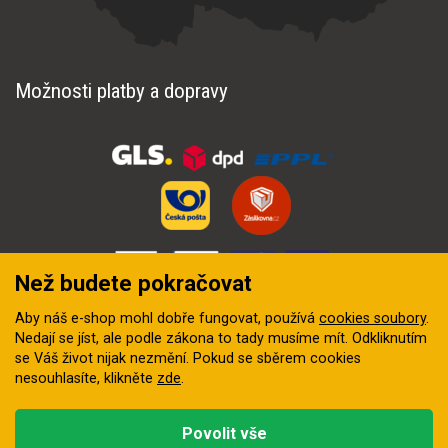
Možnosti platby a dopravy
Než budete pokračovat
Aby náš e-shop mohl dobře fungovat, používá
cookies soubory
.
Nedají se jíst, ale podle zákona to tady musíme mít. Odkliknutím
se Váš život nijak nezmění. Pokud se sběrem cookies
nesouhlasíte, klikněte
zde
.
© 2018–2026 INZEP CENTRUM, s.r.o. Všechna práva vyhrazena
Povolit vše
Vytvořila
digitální agentura FEO