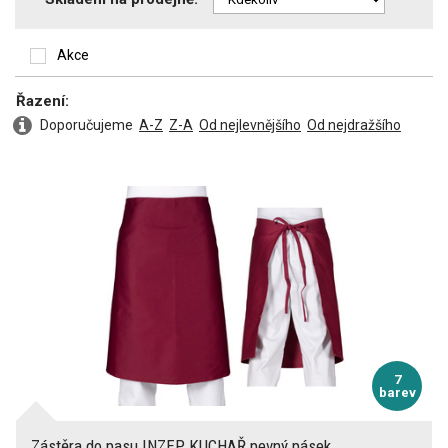
Volně visící kapsy (hřebíčenky)
Akce
Poutko na kladivo
Řazení:
Doporučujeme
A-Z
Z-A
Od nejlevnějšího
Od nejdražšího
Kapuce
Odepínací kapuce
Zesílená ramena
Zesílené lokty
Zesílená kolena
7
barev
Kapsa na nákoleníky
Zástěra do pasu INZEP KUCHAŘ pevný pásek