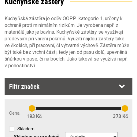
Kuchyňské zástěry
Barva
Výška postavy
Kuchyňská zástěra je oděv OOPP kategorie 1, určený k
ochraně proti minimálním rizikům. Je vyrobena např. z
182
(6)
Sezóna
Barva
materiálů jako je bavlna. Kuchyňské zástěry se využívají
především při vaření pokrmů. Využití najdou zástěry také
Materiál
ve školách, při pracovní, či výtvarné výchově. Zástěra může
Sezóna
být také bez vrchní části, tedy jen od pasu dolů, upevněná
jaro/podzim
šňůrkou v pase, či na bocích. Jako taková se využívá např.
(3)
Gramáž [g/m2]
Obecné vlastnosti
léto
v pohostinství.
(3)
235
240
zima
(3)
Střih oděvu
Typ oděvu
Filtr značek
zástěra
(6)
Počet kapes
Stretch materiál
Příprava na strojní vyšívání
0
2
Cena:
193 Kč
373 Kč
Zakázkové šití
Skladem
Kapsa na mobil
Skladem na prodejně: