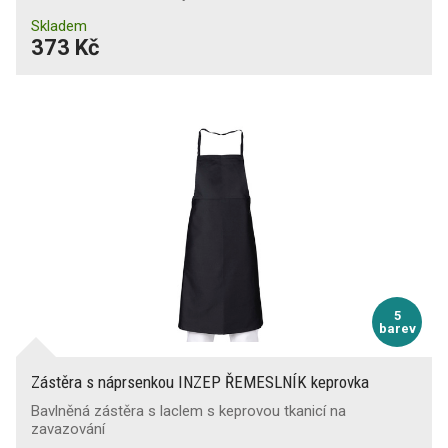
Skladem
373 Kč
5
barev
Zástěra s náprsenkou INZEP ŘEMESLNÍK keprovka
Bavlněná zástěra s laclem s keprovou tkanicí na
zavazování