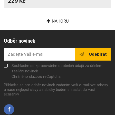
229 Kč
NAHORU
Odběr novinek
Odebírat
Souhlasím se zpracováním osobních údajů za účelem
zasílání novinek
Chráněno službou reCaptcha
Přihlašte se pro odběr novinek zadaním vaší e-mailové adresy
a naše nejlepší slevy a nabídky budeme zasílat do vaší
schránky.