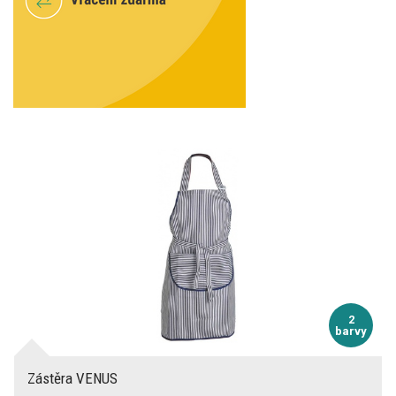
2
barvy
Zástěra VENUS