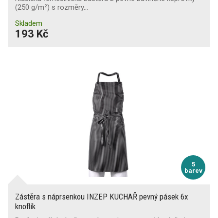
(250 g/m²) s rozměry…
Skladem
193 Kč
5
barev
Zástěra s náprsenkou INZEP KUCHAŘ pevný pásek 6x
knoflík