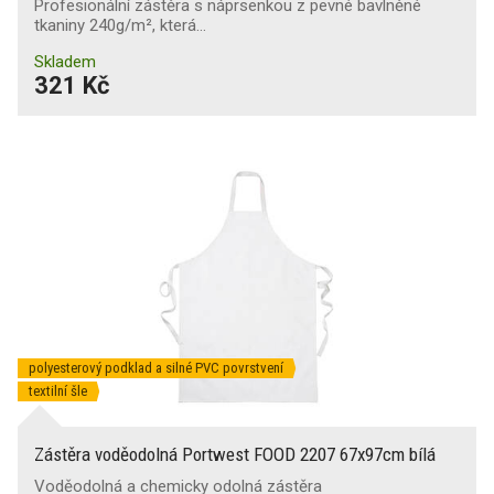
Profesionální zástěra s náprsenkou z pevné bavlněné
tkaniny 240g/m², která…
Skladem
321 Kč
polyesterový podklad a silné PVC povrstvení
textilní šle
Zástěra voděodolná Portwest FOOD 2207 67x97cm bílá
Voděodolná a chemicky odolná zástěra