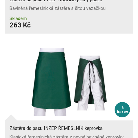
Bavlněná řemeslnická zástěra s šitou vazačkou
Reflexní doplňky
Skladem
263 Kč
Oboustranné provedení
6
barev
Zástěra do pasu INZEP ŘEMESLNÍK keprovka
Klasická řemeslnická zástěra z pevné bavlněné keprovky