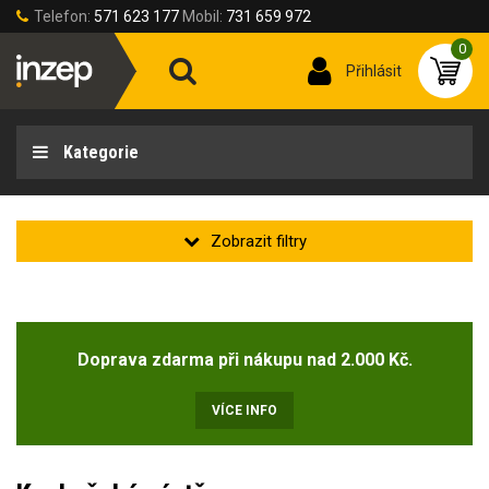
Telefon:
571 623 177
Mobil:
731 659 972
0
Přihlásit
Kategorie
Velikost oděvu
Doprava zdarma při nákupu nad 2.000 Kč.
Velikost oděvů
50-M
(6)
VÍCE INFO
Výška postavy