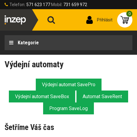
Telefon:
571 623 177
Mobil:
731 659 972
0
Přihlásit
Kategorie
Výdejní automaty
Výdejní automat SavePro
Výdejní automat SaveBox
Automat SaveRent
Program SaveLog
Šetříme Váš čas