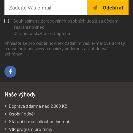
Odebírat
Souhlasím se zpracováním osobních údajů za účelem
zasílání novinek
Chráněno službou reCaptcha
Přihlašte se pro odběr novinek zadaním vaší e-mailové adresy
a naše nejlepší slevy a nabídky budeme zasílat do vaší
schránky.
Naše výhody
Doprava zdarma nad 2.000 Kč
Osobní odběr
Stabilní firma s dlouhou historií
VIP program pro firmy