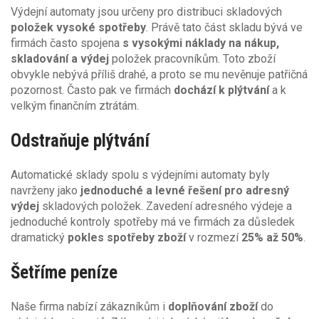
Výdejní automaty jsou určeny pro distribuci skladových
položek vysoké spotřeby
. Právě tato část skladu bývá ve
firmách často spojena
s vysokými náklady na nákup,
skladování a výdej
položek pracovníkům. Toto zboží
obvykle nebývá příliš drahé, a proto se mu nevěnuje patřičná
pozornost. Často pak ve firmách
dochází k plýtvání
a k
velkým finančním ztrátám.
Odstraňuje plýtvání
Automatické sklady spolu s výdejními automaty byly
navrženy jako
jednoduché a levné řešení pro adresný
výdej
skladových položek. Zavedení adresného výdeje a
jednoduché kontroly spotřeby má ve firmách za důsledek
dramatický
pokles spotřeby zboží
v rozmezí
25% až 50%
.
Šetříme peníze
Naše firma nabízí zákazníkům i
doplňování zboží
do