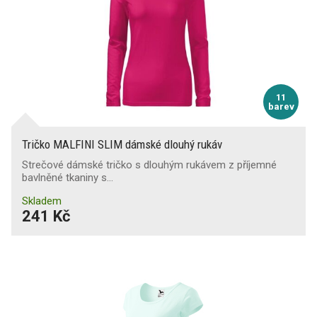
11
barev
Tričko MALFINI SLIM dámské dlouhý rukáv
Strečové dámské tričko s dlouhým rukávem z příjemné
bavlněné tkaniny s…
Skladem
241 Kč