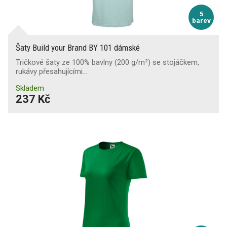
5
barev
Šaty Build your Brand BY 101 dámské
Tričkové šaty ze 100% bavlny (200 g/m²) se stojáčkem,
rukávy přesahujícími…
Skladem
237 Kč