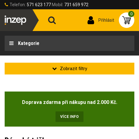
Telefon:
571 623 177
Mobil:
731 659 972
0
Přihlásit
Kategorie
Velikost oděvu
Doprava zdarma při nákupu nad 2.000 Kč.
Velikost oděvů
38-2XS
(3)
VÍCE INFO
42-XS
(162)
46-S
(237)
50-M
(235)