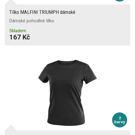
Tílko MALFINI TRIUMPH dámské
Dámské pohodlné tílko
Skladem
167 Kč
2
barvy