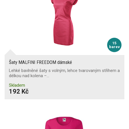
15
barev
Šaty MALFINI FREEDOM dámské
Lehké bavlněné šaty s volným, lehce tvarovaným střihem a
délkou nad kolena –…
Skladem
192 Kč