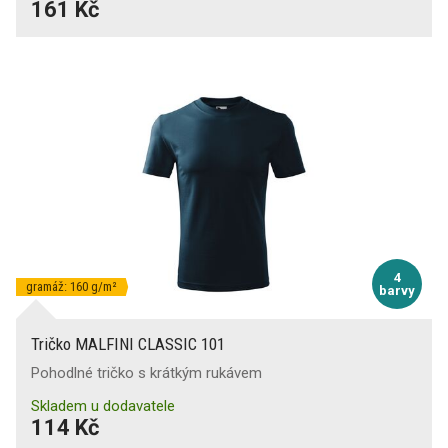
161 Kč
4
gramáž: 160 g/m²
barvy
Tričko MALFINI CLASSIC 101
Pohodlné tričko s krátkým rukávem
Skladem u dodavatele
114 Kč