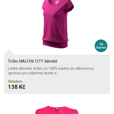
Elastan (Spandex)
(321)
šaty
(181)
Polyester
(16)
tričko
(822)
Viskoza
(60)
Příprava na strojní vyšívání
Gramáž [g/m2]
140
200
Zakázkové šití
18
barev
Stretch materiál
(6)
Tričko MALFINI CITY dámské
Lehké dámské tričko ze 100% bavlny se silikonovou
úpravou pro příjemný dotek a…
Skladem
138 Kč