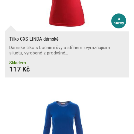
4
barvy
Tílko CXS LINDA dámské
Dámské tílko s bočními švy a střihem zvýrazňujícím
siluetu, vyrobené z prodyšné…
Skladem
117 Kč