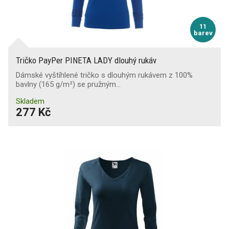
11
barev
Tričko PayPer PINETA LADY dlouhý rukáv
Dámské vyštíhlené tričko s dlouhým rukávem z 100%
bavlny (165 g/m²) se pružným…
Skladem
277 Kč