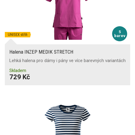
5
UNISEX střih
barev
Halena INZEP MEDIK STRETCH
Lehká halena pro dámy i pány ve více barevných variantách
Skladem
729 Kč