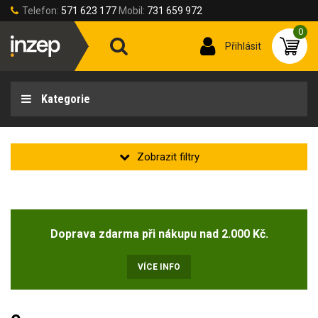
Telefon:
571 623 177
Mobil:
731 659 972
0
Přihlásit
Kategorie
Zakladní
Novinka
Doprava zdarma při nákupu nad 2.000 Kč.
Doprodej
(4)
VÍCE INFO
Velikost oděvu