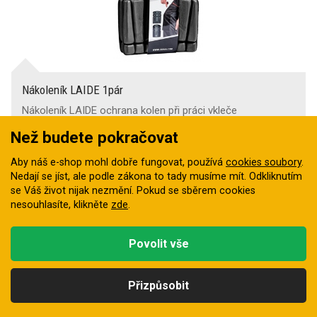
Nákoleník LAIDE 1pár
Nákoleník LAIDE ochrana kolen při práci vkleče
Skladem
Než budete pokračovat
193 Kč
Aby náš e-shop mohl dobře fungovat, používá
cookies soubory
.
Nedají se jíst, ale podle zákona to tady musíme mít. Odkliknutím
se Váš život nijak nezmění. Pokud se sběrem cookies
nesouhlasíte, klikněte
zde
.
Povolit vše
Přizpůsobit
Kategorie
Hledat
Nahoru
Profil
Košík