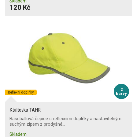
Skladem
120 Kč
2
Reflexní doplňky
barvy
Kšiltovka TAHR
Baseballová čepice s reflexními doplňky a nastavitelným
suchým zipem z prodyšné…
Skladem