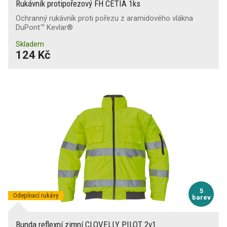
Rukávník protipořezový FH CETIA 1ks
Ochranný rukávník proti pořezu z aramidového vlákna
DuPont™ Kevlar®
Skladem
124 Kč
5
Odepínací rukávy
barev
Bunda reflexní zimní CLOVELLY PILOT 2v1