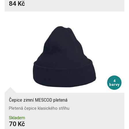
84 Kč
4
barvy
Čepice zimní MESCOD pletená
Pletená čepice klasického střihu
Skladem
70 Kč