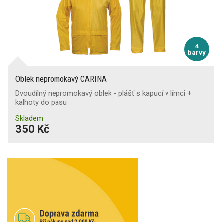
4
barvy
Oblek nepromokavý CARINA
Dvoudílný nepromokavý oblek - plášť s kapucí v límci +
kalhoty do pasu
Skladem
350 Kč