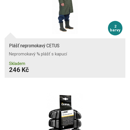
2
barvy
Plášť nepromokavý CETUS
Nepromokavý ¾ plášť s kapucí
Skladem
246 Kč