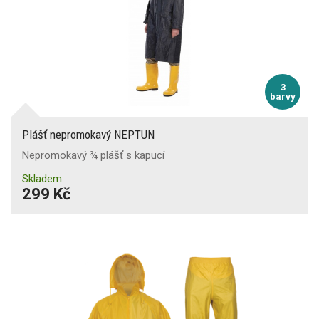
3
barvy
Plášť nepromokavý NEPTUN
Nepromokavý ¾ plášť s kapucí
Skladem
299 Kč