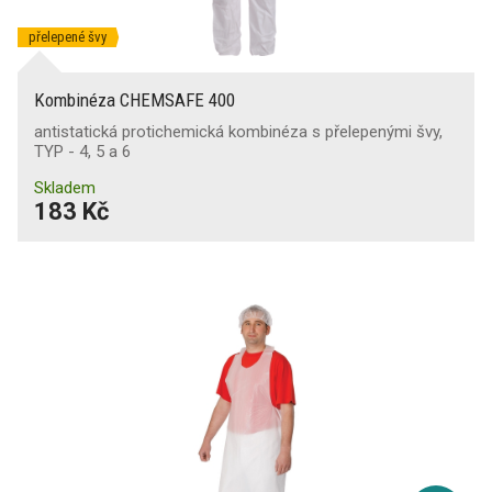
přelepené švy
Kombinéza CHEMSAFE 400
antistatická protichemická kombinéza s přelepenými švy,
TYP - 4, 5 a 6
Skladem
183 Kč