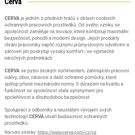
Cerva
Výška postavy
Velikost oděvů
42-XS
(5)
CERVA
je jedním z předních hráčů v oblasti osobních
Barva
Výška postavy
44
ochranných pracovních prostředků. Od svého vzniku se
46-S
(43)
společnost zaměřuje na inovace, které kombinují maximální
182
Sezóna
48
(1)
Barva
bezpečnost, pohodlí a moderní design. Jejich produkty
50-M
(68)
chrání pracovníky napříč různými průmyslovými odvětvími a
52
(4)
Materiál
zároveň jim poskytují vysoký komfort i ve výjimečně
Sezóna
54-L
(73)
náročných podmínkách.
celoroční
(6)
Obecné vlastnosti
Materiál
CERVA
se pyšní širokým sortimentem, zahrnujícím pracovní
jaro/podzim
(281)
oděvy, obuv, rukavice a další ochranné pomůcky, které
léto
(34)
Bavlna
(10)
Střih oděvu
splňují přísné mezinárodní normy. S důrazem na kvalitu a
zima
(194)
Typ oděvu
Elastan (Spandex)
funkčnost se společnost stala synonymem pro
Polyester
(3)
spolehlivost a dlouhodobou bezpečnost.
blůza
(27)
Klimatické podmínky
Počet kapes
bunda
(164)
Gramáž [g/m2]
Spoluprací s odborníky a neustálým vývojem svých
čepice
(20)
2
11
Ochrana proti chladu EN14058
technologií
CERVA
utváří budoucnost ochranných
doplňky
(6)
Vodní sloupec [mm]
35
630
prostředků.
chránič šíje
2 000
15 000
kabát
Národní stránky:
https://www.cerva.com/cz/cs
Ochranné oděvy pro práce v extrémně nízkých
Ochrana proti chladu EN14058