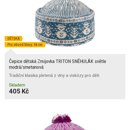
DĚTSKÁ
Pro obvod hlavy: 54 cm
Čepice dětská Zmijovka TRITON SNĚHULÁK světle
modrá/smetanová
Tradiční klasika pletená z vlny a viskózy pro děti
Skladem
405 Kč