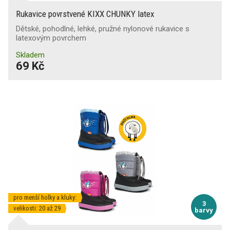
Rukavice povrstvené KIXX CHUNKY latex
Dětské, pohodlné, lehké, pružné nylonové rukavice s
latexovým povrchem
Skladem
69 Kč
pro menší holky a kluky:
3
velikosti: 20 až 29
barvy