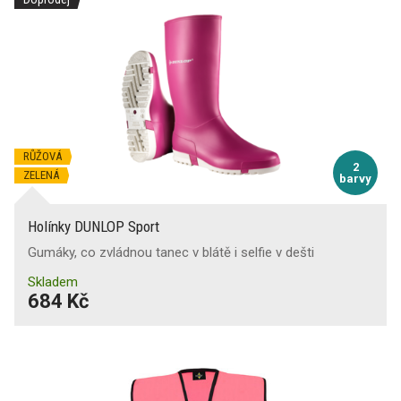
RŮŽOVÁ
2
ZELENÁ
barvy
Holínky DUNLOP Sport
Gumáky, co zvládnou tanec v blátě i selfie v dešti
Skladem
684 Kč