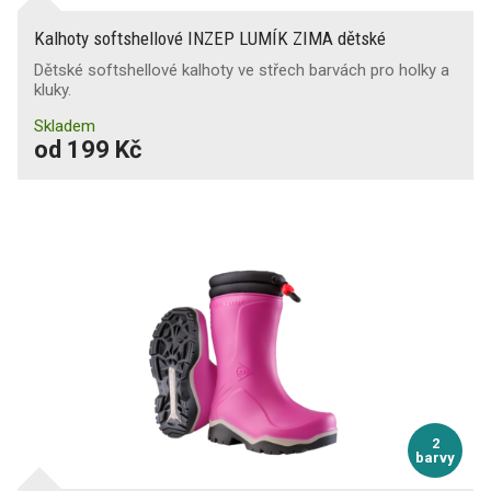
Odolnost proti teplu
Kalhoty softshellové INZEP LUMÍK ZIMA dětské
Dětské softshellové kalhoty ve střech barvách pro holky a
Odolnost proti kontaktnímu teplu
kluky.
Skladem
Odolnost špičky proti odírání
od 199 Kč
Udržení na žebříku
Ochrana při svařování
2
barvy