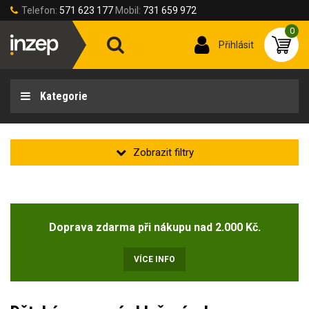
Telefon:
571 623 177
Mobil:
731 659 972
0
Přihlásit
Kategorie
Zakladní
Novinka
Doprava zdarma při nákupu nad 2.000 Kč.
Doprodej
(5)
VÍCE INFO
Velikost oděvu