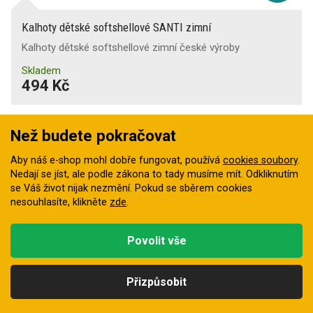
Kalhoty dětské softshellové SANTI zimní
Kalhoty dětské softshellové zimní české výroby
Skladem
494 Kč
Než budete pokračovat
Aby náš e-shop mohl dobře fungovat, používá
cookies soubory
.
Nedají se jíst, ale podle zákona to tady musíme mít. Odkliknutím
se Váš život nijak nezmění. Pokud se sběrem cookies
nesouhlasíte, klikněte
zde
.
Povolit vše
5
Přizpůsobit
barev
Kategorie
Hledat
Nahoru
Profil
Košík