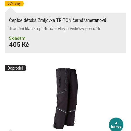
50% vlny
Čepice dětská Zmijovka TRITON černá/smetanová
Tradiční klasika pletená z vlny a viskózy pro děti
Skladem
405 Kč
Doprodej
4
barvy