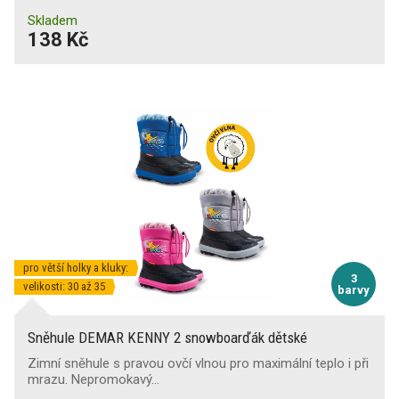
Skladem
138 Kč
pro větší holky a kluky:
3
velikosti: 30 až 35
barvy
Sněhule DEMAR KENNY 2 snowboarďák dětské
Zimní sněhule s pravou ovčí vlnou pro maximální teplo i při
mrazu. Nepromokavý…