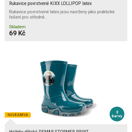
Rukavice povrstvené KIXX LOLLIPOP latex
Rukavice povrstvené latex jsou navrženy jako praktické
řešení pro středně…
Skladem
69 Kč
3
NOVÁ BARVA
barvy
Holínky dětské DEMAR STORMER PRINT