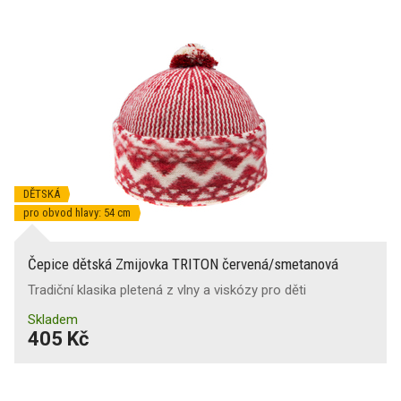
DĚTSKÁ
pro obvod hlavy: 54 cm
Čepice dětská Zmijovka TRITON červená/smetanová
Tradiční klasika pletená z vlny a viskózy pro děti
Skladem
405 Kč