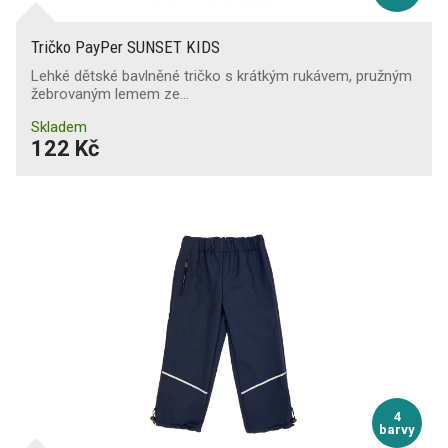
Antistatická obuv
Tričko PayPer SUNSET KIDS
Absorpce energie v patě
Lehké dětské bavlněné tričko s krátkým rukávem, pružným
žebrovaným lemem ze…
Skladem
Průnik a absorpce vody
122 Kč
Průnik vody
(1)
Ochrana proti nárazům nártu
Ochrana kotníků
Svršek odolný proti proříznutí
Odolnost proti chladu
(1)
4
barvy