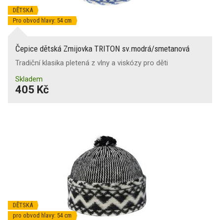
DĚTSKÁ
Pro obvod hlavy: 54 cm
Čepice dětská Zmijovka TRITON sv.modrá/smetanová
Tradiční klasika pletená z vlny a viskózy pro děti
Skladem
405 Kč
DĚTSKÁ
pro obvod hlavy: 54 cm