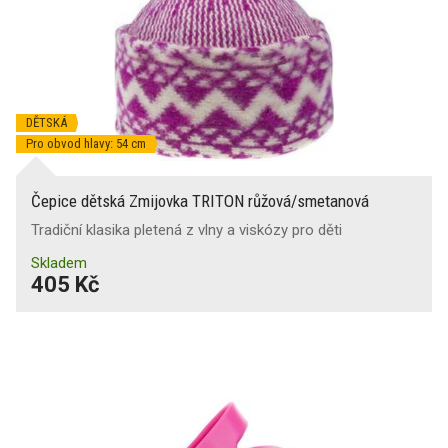
DĚTSKÁ
Pro obvod hlavy: 54 cm
Čepice dětská Zmijovka TRITON růžová/smetanová
Tradiční klasika pletená z vlny a viskózy pro děti
Skladem
405 Kč