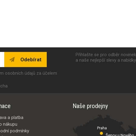
Přihlašte se pro odběr novine
Odebírat
a naše nejlepší slevy a nabídk
ím osobních údajů za účelem
tcha
mace
Naše prodejny
ava a platba
o nákupu
Praha
odní podmínky
Šenov u Nového J