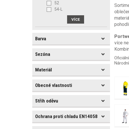
52
Sortim
54-L
oblečen
materiá
pohodlí
Portw
Barva
více ne
Kombina
Sezóna
Barva
Oficiáln
Národní
Materiál
Sezóna
celoroční
Obecné vlastnosti
Materiál
jaro/podzim
léto
Bavlna
Střih oděvu
zima
Typ oděvu
Elastan (Spandex)
Polyester
blůza
Kapsa na mobil
Ochrana proti chladu EN14058
bunda
Stretch materiál
čepice