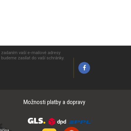
k zadaním vaší e-mailové adresy
y budeme zasílat do vaší schránky.
Možnosti platby a dopravy
ičína