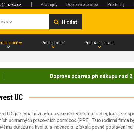
fo@inzep.cz
Prodejny
Doprava a platba
Pro firmy
Hledat
hranné oděvy
Podle profesí
Pracovní rukavice
Doprava zdarma při nákupu nad 2.
west UC
est UC
je globální značka s více než stoletou tradicí, která se 
ních ochranných pracovních pomůcek (PPE). Tato rodinná firma b
svému důrazu na kvalitu a inovace si získala pevné postavení na