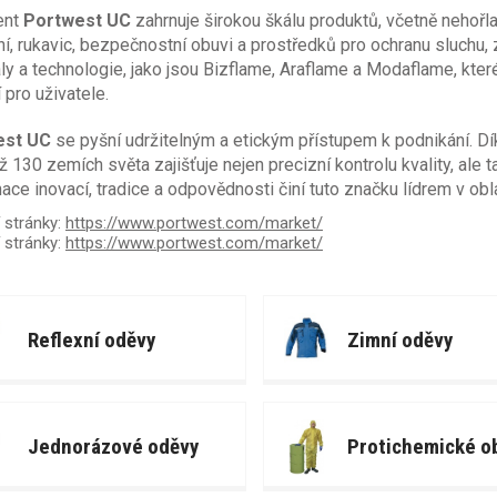
ent
Portwest UC
zahrnuje širokou škálu produktů, včetně nehořl
í, rukavic, bezpečnostní obuvi a prostředků pro ochranu sluchu,
ly a technologie, jako jsou Bizflame, Araflame a Modaflame, které
 pro uživatele.
est UC
se pyšní udržitelným a etickým přístupem k podnikání. D
ž 130 zemích světa zajišťuje nejen precizní kontrolu kvality, al
ce inovací, tradice a odpovědnosti činí tuto značku lídrem v ob
í stránky:
https://www.portwest.com/market/
 stránky:
https://www.portwest.com/market/
Reflexní oděvy
Zimní oděvy
Jednorázové oděvy
Protichemické o