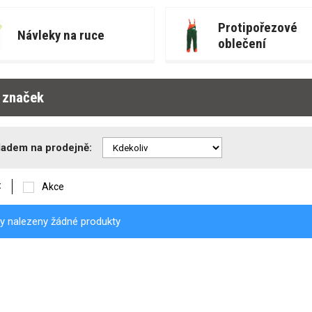
Protipořezové
Návleky na ruce
oblečení
r značek
ladem na prodejně:
:
Akce
y nalezeny žádné produkty