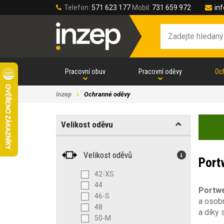
Telefon:
571 623 177
Mobil:
731 659 972
in
Pracovní obuv
Pracovní oděvy
Oc
Inzep
Ochranné oděvy
Velikost oděvu
Velikost oděvů
Port
42-XS
44
Portw
46-S
a osob
48
a díky 
50-M