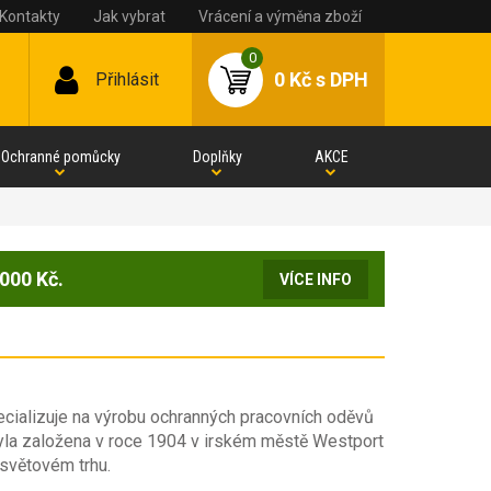
Kontakty
Jak vybrat
Vrácení a výměna zboží
0
0 Kč
s DPH
Přihlásit
Ochranné pomůcky
Doplňky
AKCE
000 Kč.
VÍCE INFO
specializuje na výrobu ochranných pracovních oděvů
yla založena v roce 1904 v irském městě Westport
 světovém trhu.