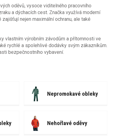
avých oděvů, vysoce viditelného pracovního
 zraku a dýchacích cest. Značka využívá moderní
 zajišťují nejen maximální ochranu, ale také
íky vlastním výrobním závodům a přítomnosti ve
e také rychlé a spolehlivé dodávky svým zákazníkům.
lasti bezpečnostního vybavení.
Nepromokavé obleky
bleky
Nehořlavé oděvy