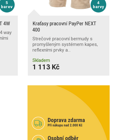
5
4
barev
barvy
XT 4W
Kraťasy pracovní PayPer NEXT
400
 4 way
ními
Strečové pracovní bermudy s
promyšleným systémem kapes,
reflexními prvky a…
Skladem
1 113 Kč