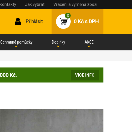
Kontakty
Jak vybrat
Vrácení a výměna zboží
0
0 Kč
s DPH
Přihlásit
Ochranné pomůcky
Doplňky
AKCE
000 Kč.
VÍCE INFO