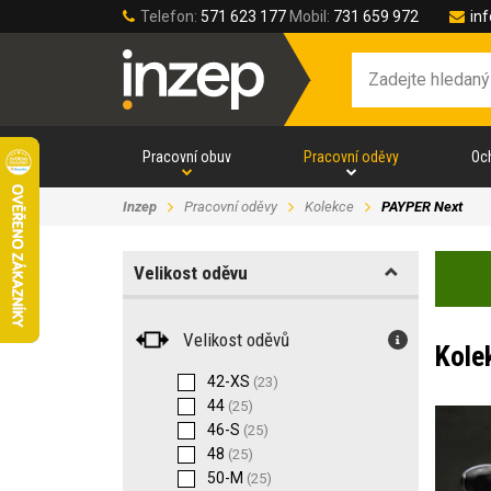
Telefon:
571 623 177
Mobil:
731 659 972
in
Pracovní obuv
Pracovní oděvy
Oc
Inzep
Pracovní oděvy
Kolekce
PAYPER Next
Velikost oděvu
Velikost oděvů
Kole
42-XS
(23)
44
(25)
46-S
(25)
48
(25)
50-M
(25)