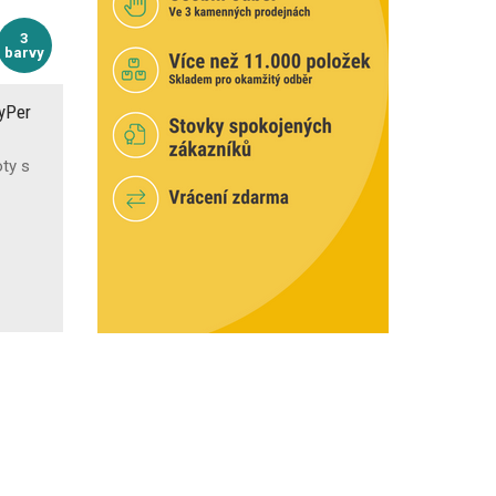
3
barvy
ayPer
oty s