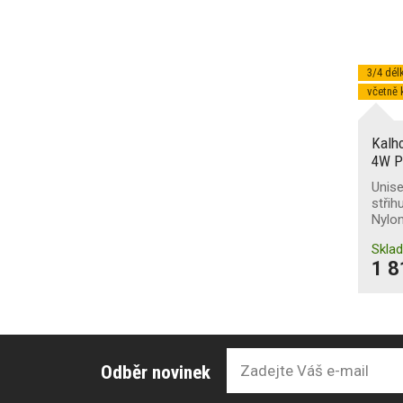
3/4 dél
včetně 
Kalh
4W P
Unise
střih
Nylo
Skla
1 8
Odběr novinek