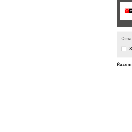
Cena
S
Řazení