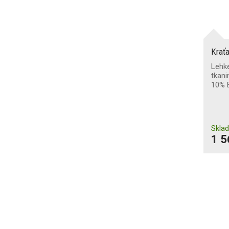
Krať
Lehk
tkani
10% 
Skla
1 5