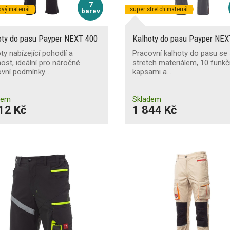
7
ový materiál
super stretch materiál
barev
oty do pasu Payper NEXT 400
Kalhoty do pasu Payper NE
ty nabízející pohodlí a
Pracovní kalhoty do pasu se
ost, ideální pro náročné
stretch materiálem, 10 funkč
ovní podmínky.…
kapsami a…
dem
Skladem
12 Kč
1 844 Kč