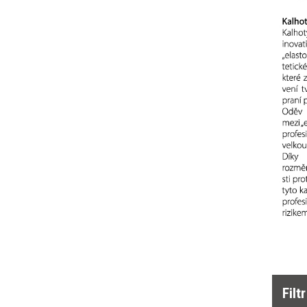
Zesílená kolena
(4)
Kapsa na nákoleníky
(4)
Reflexní doplňky
(6)
Oboustranné provedení
Filt