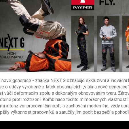
 nové generace - značka NEXT G označuje exkluzivní a inovační 
e o oděvy vyrobené z látek obsahujících „vlákna nové generace”, 
t vůči deformacím spolu s dokonalým obnovováním tvaru. Zárove
odolné proti roztržení. Kombinace těchto mimořádných vlastnost
elmi intenzivní pracovní činnosti, a zachování moderního, vždy u
pšily výkonnost pracovníků a zaručily jim pocit bezpečí a pohodl