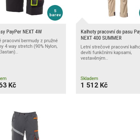
5
barev
asy PayPer NEXT 4W
Kalhoty pracovní do pasu P
NEXT 400 SUMMER
é pracovní bermudy z pružné
ny 4 way stretch (90% Nylon,
Letní strečové pracovní kalh
Elastan)…
devíti funkčními kapsami,
vestavěným…
dem
Skladem
63 Kč
1 512 Kč