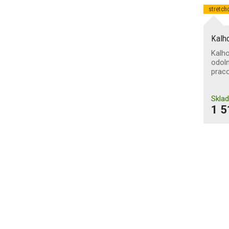
stretch
Kalh
Kalho
odoln
prac
Skla
1 5