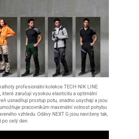
kalhoty profesionální kolekce TECH-NIK LINE.
které zaručují vysokou elasticitu a optimální
ň usnadňují prostup potu, snadno usychají a jsou
í umožňuje pracovníkům maximální volnost pohybu
praveného vzhledu. Oděvy NEXT G jsou navrženy tak,
í po celý den.