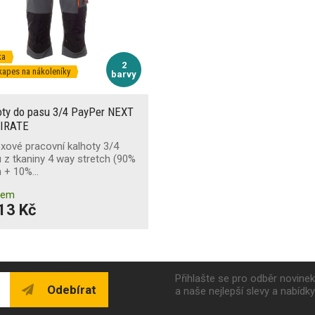
ka
2
kapes na nákoleníky
barvy
oty do pasu 3/4 PayPer NEXT
IRATE
xové pracovní kalhoty 3/4
u z tkaniny 4 way stretch (90%
n + 10%…
dem
13 Kč
Přihlašte se pro odběr novine
Odebírat
a naše nejlepší slevy a nabídk