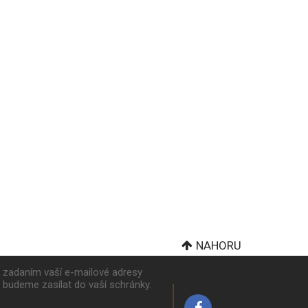
NAHORU
k zadaním vaší e-mailové adresy
y budeme zasílat do vaší schránky.