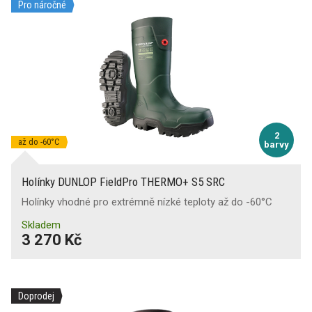
Pro náročné
Odolnost proti teplu
Odolnost proti kontaktnímu teplu
Odolnost špičky proti odírání
(1)
Udržení na žebříku
2
až do -60°C
barvy
Ochrana při svařování
Holínky DUNLOP FieldPro THERMO+ S5 SRC
Holínky vhodné pro extrémně nízké teploty až do -60°C
Skladem
3 270 Kč
Doprodej