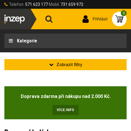
Telefon:
571 623 177
Mobil:
731 659 972
0
Přihlásit
Kategorie
Zakladní
Novinka
(1)
Doprava zdarma při nákupu nad 2.000 Kč.
Doprodej
(9)
VÍCE INFO
Velikost obuvi