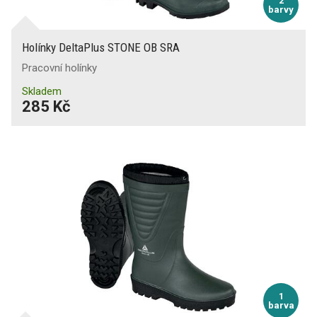
2
barvy
Holínky DeltaPlus STONE OB SRA
Pracovní holínky
Skladem
285 Kč
1
barva