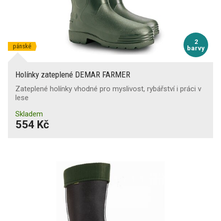
2
pánské
barvy
Holínky zateplené DEMAR FARMER
Zateplené holínky vhodné pro myslivost, rybářství i práci v
lese
Skladem
554 Kč