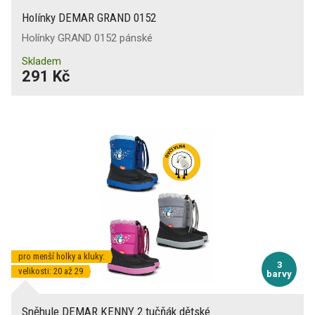
Holínky DEMAR GRAND 0152
Holínky GRAND 0152 pánské
Skladem
291 Kč
pro menší holky a kluky:
3
velikosti: 20 až 29
barvy
Sněhule DEMAR KENNY 2 tučňák dětské