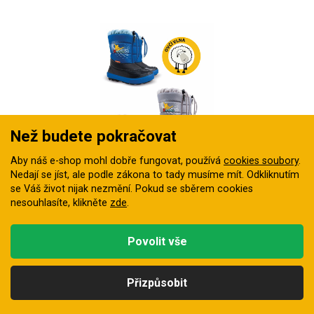
Než budete pokračovat
pro větší holky a kluky:
3
Aby náš e-shop mohl dobře fungovat, používá
cookies soubory
.
velikosti: 30 až 35
barvy
Nedají se jíst, ale podle zákona to tady musíme mít. Odkliknutím
se Váš život nijak nezmění. Pokud se sběrem cookies
nesouhlasíte, klikněte
zde
.
Sněhule DEMAR KENNY 2 snowboarďák dětské
Zimní sněhule s pravou ovčí vlnou pro maximální teplo i při
mrazu. Nepromokavý…
Povolit vše
Skladem
721 Kč
Přizpůsobit
Kategorie
Hledat
Nahoru
Profil
Košík