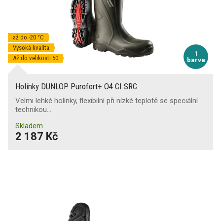
až do -20 °C
Vysoká kvalita
1
Až do velikosti 50
barva
Holínky DUNLOP Purofort+ O4 CI SRC
Velmi lehké holínky, flexibilní při nízké teplotě se speciální
technikou…
Skladem
2 187 Kč