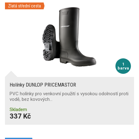
Zlatá střední cesta
Průnik vody
(42)
Protiskluzová podešev
SR
(12)
SRA
(38)
SRC
(144)
1
barva
Ochrana proti nárazům nártu
Holínky DUNLOP PRICEMASTOR
Ochrana kotníků
PVC holínky pro venkovní použití s vysokou odolností proti
vodě, bez kovových…
Svršek odolný proti proříznutí
Skladem
337 Kč
Odolnost proti chladu
(26)