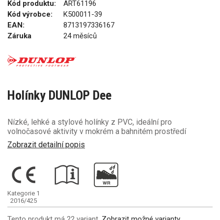
Kód produktu:
ART61196
Kód výrobce:
K500011-39
EAN:
8713197336167
Záruka
24 měsíců
Holínky DUNLOP Dee
Nízké, lehké a stylové holínky z PVC, ideální pro
volnočasové aktivity v mokrém a bahnitém prostředí
Zobrazit detailní popis
Kategorie 1
2016/425
Tento produkt má 22 variant.
Zobrazit možné varianty