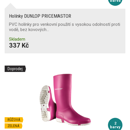
barva
Holínky DUNLOP PRICEMASTOR
PVC holínky pro venkovní použití s vysokou odolností proti
vodě, bez kovových…
Skladem
337 Kč
Doprodej
RŮŽOVÁ
2
ZELENÁ
barvy