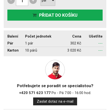
-
+
PŘIDAT DO KOŠÍKU
Balení
Počet jednotek
Cena
Ušetříte
Pár
1 pár
302 Kč
---
Karton
10 párů
3 020 Kč
---
Potřebujete se poradit se specialistou?
+420 571 623 177
Po - Pá 7:00 - 16:00 hod.
Zaslat dotaz na e-mail