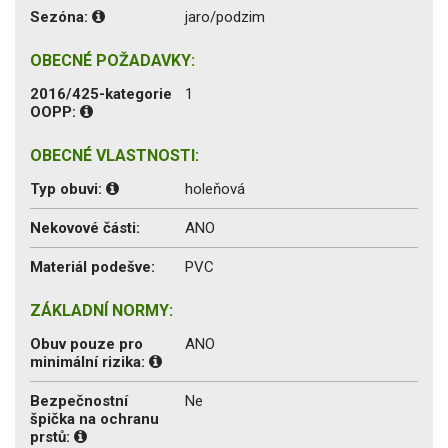
Sezóna:
jaro/podzim
OBECNÉ POŽADAVKY:
2016/425-kategorie
1
OOPP:
OBECNÉ VLASTNOSTI:
Typ obuvi:
holeňová
Nekovové části:
ANO
Materiál podešve:
PVC
ZÁKLADNÍ NORMY:
Obuv pouze pro
ANO
minimální rizika:
Bezpečnostní
Ne
špička na ochranu
prstů: