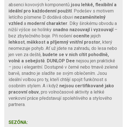
absenci kovových komponentů
jsou lehké, flexibilní a
ideální pro každodenní použití
. Podešev s motivem
letícího písmene D dodává obuvi
nezaměnitelný
vzhled
a
moderní charakter
. Díky širokému obvodu a
nižší výšce se holínky
snadno nazouvají i vyzouvají
–
bez zbytečného boje. Při nošení
oceníte
jejich
lehkost
,
měkkost a příjemný vnitřní prostor
, který
neomezuje pohyb. Ať už jdete na zahradu, do lesa nebo
jen ven za deště,
budete se v nich cítit pohodlně,
volně a sebejistě
.
DUNLOP Dee
nejsou jen praktické
– jsou i elegantní. Dostupné v černé nebo tmavě zelené
barvě, snadno je sladíte se svým oblečením. Jsou
ideální volbou pro ty, kteří chtějí spojit funkčnost s
osobním stylem. A i když
nejsou certifikované jako
pracovní obuv
, pro volnočasové aktivity a lehké
venkovní práce představují spolehlivého a stylového
partnera.
SEZÓNA: