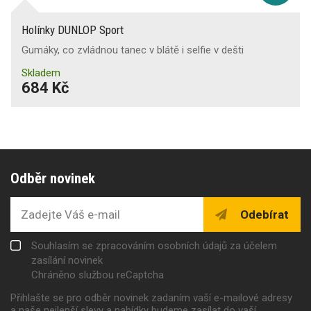
Holínky DUNLOP Sport
Gumáky, co zvládnou tanec v blátě i selfie v dešti
Skladem
684 Kč
Odběr novinek
Odebírat
Souhlasím se zpracováním osobních údajů za účelem
zasílání novinek
Chráněno službou reCaptcha
Přihlašte se pro odběr novinek zadaním vaší e-mailové adresy
a naše nejlepší slevy a nabídky budeme zasílat do vaší