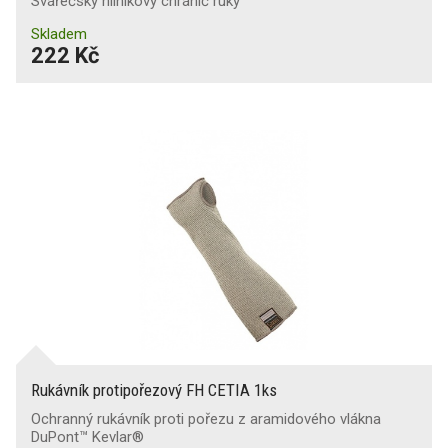
Svářečský hliníkový chránič ruky
Skladem
222 Kč
Rukávník protipořezový FH CETIA 1ks
Ochranný rukávník proti pořezu z aramidového vlákna
DuPont™ Kevlar®