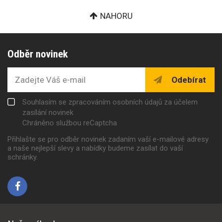
NAHORU
Odběr novinek
Odebírat
Souhlasím se zpracováním osobních údajů za účelem
zasílání novinek
Chráněno službou reCaptcha
Přihlašte se pro odběr novinek zadaním vaší e-mailové adresy
a naše nejlepší slevy a nabídky budeme zasílat do vaší
schránky.