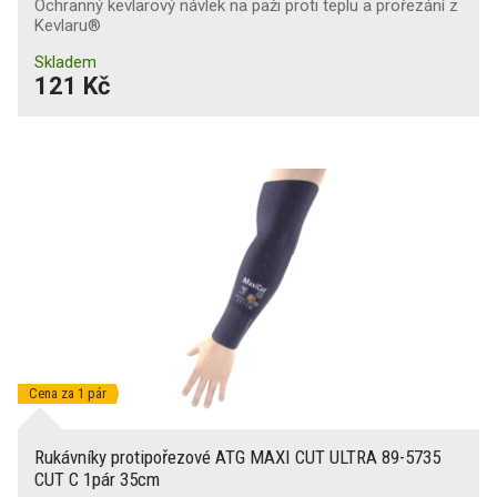
Ochranný kevlarový návlek na paži proti teplu a prořezání z
Kevlaru®
Skladem
121 Kč
Cena za 1 pár
Rukávníky protipořezové ATG MAXI CUT ULTRA 89-5735
CUT C 1pár 35cm