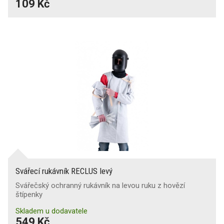
109 Kč
Svářecí rukávník RECLUS levý
Svářečský ochranný rukávník na levou ruku z hovězí
štípenky
Skladem u dodavatele
549 Kč