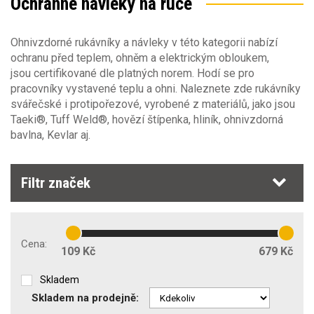
Ochranné návleky na ruce
Materiál
Ohnivzdorné rukávníky a návleky v této kategorii nabízí
ochranu před teplem, ohněm a elektrickým obloukem,
Gramáž [g/m2]
Obecné vlastnosti
jsou certifikované dle platných norem. Hodí se pro
0
315
pracovníky vystavené teplu a ohni. Naleznete zde rukávníky
Střih oděvu
svářečské i protipořezové, vyrobené z materiálů, jako jsou
Typ oděvu
Taeki®, Tuff Weld®, hovězí štípenka, hliník, ohnivzdorná
doplňky
(5)
bavlna, Kevlar aj.
Kapsa na mobil
Ochrana pro svařování a podobné postupy EN11611
Stretch materiál
rukávník
(2)
Volně visící kapsy (hřebíčenky)
Filtr značek
Ochrana při svařování EN470-1
(1)
Příprava na strojní vyšívání
Poutko na kladivo
Ochrana pro svařování a podobné postupy
Zakázkové šití
EN11611
(1)
Cena:
109 Kč
679 Kč
Kapuce
Třída ochrany
Skladem
1
(1)
Odepínací kapuce
Skladem na prodejně: