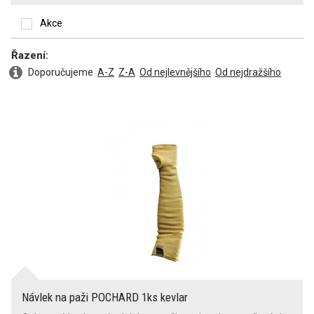
Zesílená ramena
Akce
Řazení:
Zesílené lokty
Doporučujeme
A-Z
Z-A
Od nejlevnějšího
Od nejdražšího
Zesílená kolena
Kapsa na nákoleníky
Reflexní doplňky
Zakončení rukávů
stažený gumou
(1)
Oboustranné provedení
Návlek na paži POCHARD 1ks kevlar