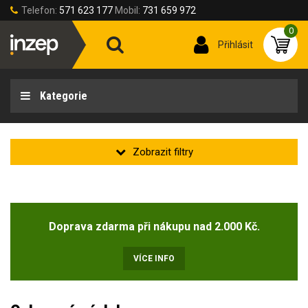
Telefon:
571 623 177
Mobil:
731 659 972
0
Přihlásit
Kategorie
Sezóna
Doprava zdarma při nákupu nad 2.000 Kč.
Sezóna
jaro/podzim
(16)
VÍCE INFO
léto
(3)
zima
(3)