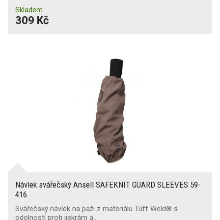
Skladem
309 Kč
Návlek svářečský Ansell SAFEKNIT GUARD SLEEVES 59-
416
Svářečský návlek na paži z materiálu Tuff Weld® s
odolností proti jiskrám a…