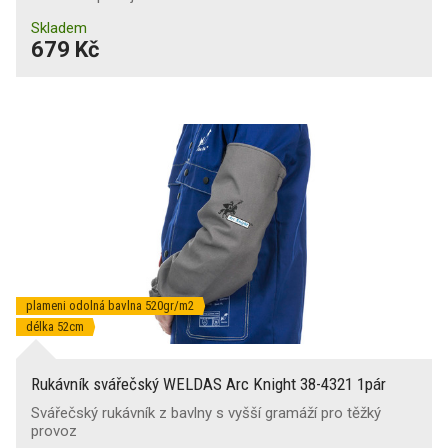
Skladem
679 Kč
plameni odolná bavlna 520gr/m2
délka 52cm
Rukávník svářečský WELDAS Arc Knight 38-4321 1pár
Svářečský rukávník z bavlny s vyšší gramáží pro těžký
provoz