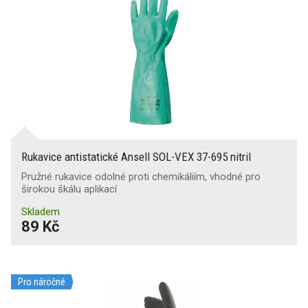
Odolnost proti protržení
úpletové-bezešvé
(65)
1
(1)
K
(62)
0
(35)
Vhodné pro styk s potravinami
(46)
1
(6)
2
(11)
Protiskluzová úprava
(12)
Odolnost proti propíchnutí
Bez silikonu
0
(11)
1
(36)
2
(6)
Pudrované
(11)
Rukavice antistatické Ansell SOL-VEX 37-695 nitril
Pružné rukavice odolné proti chemikáliím, vhodné pro
Ochrana proti proříznutí čepelí
širokou škálu aplikací
Reflexní doplňky
Skladem
A
(18)
89 Kč
X
(28)
Pro náročné