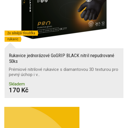
2x silnější tloušťka
rukavic
Rukavice jednorázové GoGRIP BLACK nitril nepudrované
50ks
Prémiové nitrilové rukavice s diamantovou 3D texturou pro
pevný úchop i v…
Skladem
170 Kč