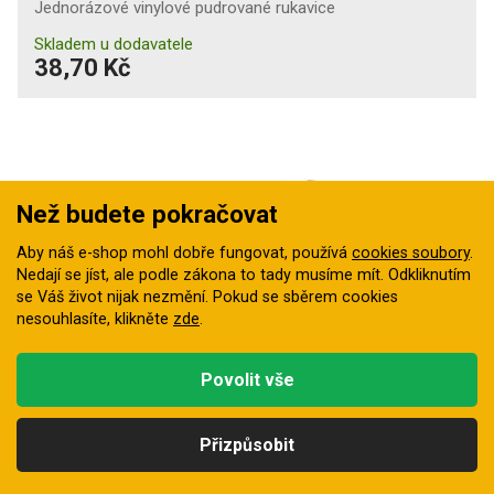
Jednorázové vinylové pudrované rukavice
Skladem u dodavatele
38,70 Kč
Než budete pokračovat
Aby náš e-shop mohl dobře fungovat, používá
cookies soubory
.
Nedají se jíst, ale podle zákona to tady musíme mít. Odkliknutím
se Váš život nijak nezmění. Pokud se sběrem cookies
nesouhlasíte, klikněte
zde
.
Povolit vše
Rukavice jednorázové LOON latex pudrované
Přizpůsobit
Jednorázové latexové pudrované rukavice pro bezpečný
Kategorie
Hledat
Nahoru
Profil
Košík
přímý styk s netukovými…