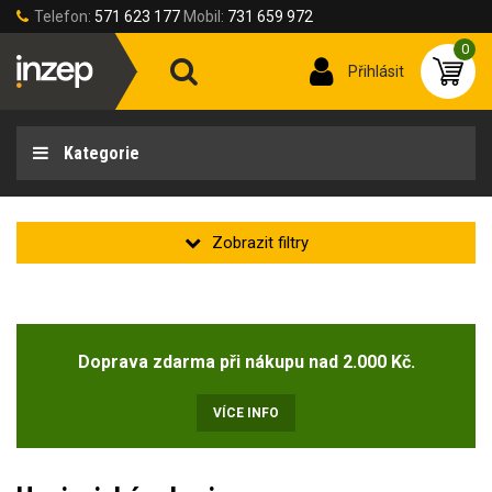
Telefon:
571 623 177
Mobil:
731 659 972
0
Přihlásit
Kategorie
Velikost rukavic
Doprava zdarma při nákupu nad 2.000 Kč.
Velikost rukavic
7 (S)
8 (M)
9 (L)
10 (XL)
11 (2XL)
VÍCE INFO
Délka rukavic [cm]