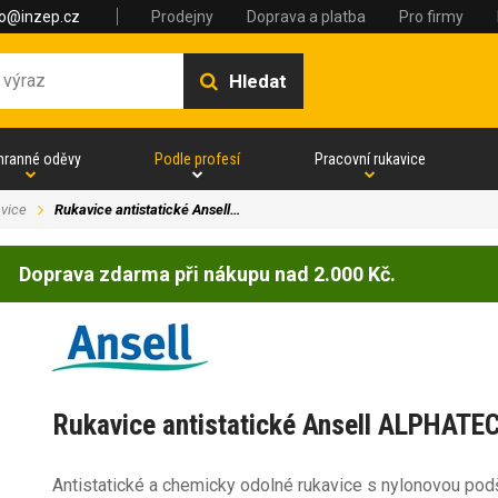
fo@inzep.cz
Prodejny
Doprava a platba
Pro firmy
Hledat
hranné oděvy
Podle profesí
Pracovní rukavice
vice
Rukavice antistatické Ansell…
Doprava zdarma při nákupu nad 2.000 Kč.
Rukavice antistatické Ansell ALPHATE
Antistatické a chemicky odolné rukavice s nylonovou podš