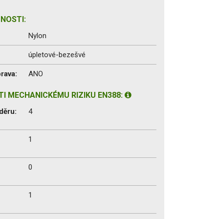
NOSTI:
Nylon
úpletové-bezešvé
rava:
ANO
I MECHANICKÉMU RIZIKU EN388:
děru:
4
1
0
1