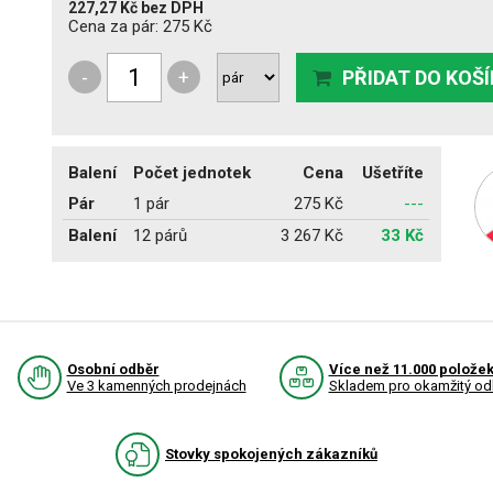
227,27 Kč
bez DPH
Cena za pár:
275 Kč
-
+
PŘIDAT DO KOŠ
Balení
Počet jednotek
Cena
Ušetříte
Pár
1 pár
275 Kč
---
Balení
12 párů
3 267 Kč
33 Kč
Osobní odběr
Více než 11.000 polože
Ve 3 kamenných prodejnách
Skladem pro okamžitý od
Stovky spokojených zákazníků