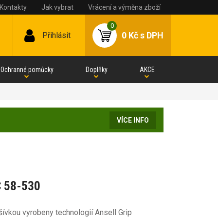
Kontakty
Jak vybrat
Vrácení a výměna zboží
0
0 Kč
s DPH
Přihlásit
Ochranné pomůcky
Doplňky
AKCE
VÍCE INFO
C 58-530
ívkou vyrobeny technologií Ansell Grip