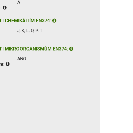
A
í:
I CHEMIKÁLIÍM EN374:
J, K, L, O, P, T
TI MIKROORGANISMŮM EN374:
ANO
ům: