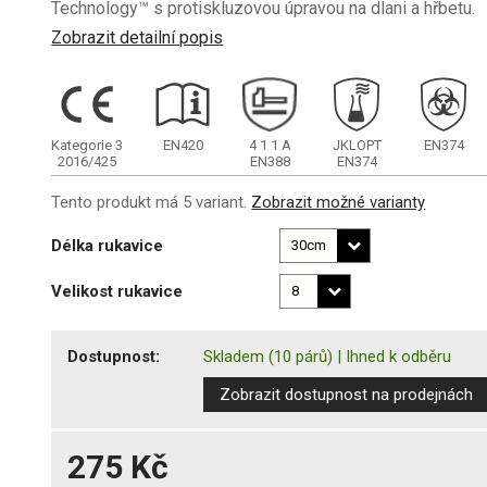
Technology™ s protiskluzovou úpravou na dlani a hřbetu.
Zobrazit detailní popis
Kategorie 3
EN420
4
1
1
A
JKLOPT
EN374
2016/425
EN388
EN374
Tento produkt má 5 variant.
Zobrazit možné varianty
Délka rukavice
Velikost rukavice
Dostupnost:
Skladem
(10 párů)
|
Ihned k odběru
Zobrazit dostupnost na prodejnách
275 Kč