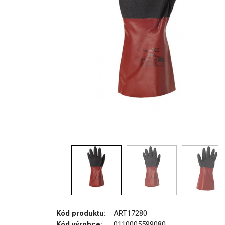
Kód produktu:
ART17280
Kód výrobce:
0110005599080