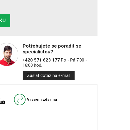
ÍKU
Potřebujete se poradit se
specialistou?
+420 571 623 177
Po - Pá 7:00 -
16:00 hod.
Zaslat dotaz na e-mail
k
Vrácení zdarma
běr