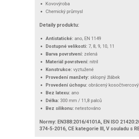
Kovovýroba
Chemický průmysl
Detaily produktu:
Antistatické:
ano, EN 1149
Dostupné velikosti:
7, 8, 9, 10, 11
Barva povrstvení:
zelená
Materiál povrstvení:
nitril
Konstrukce:
vyztužené
Provedení manžety:
sklopný žlábek
Provedení úchopu:
obrácený kosočtvercový
Bez latexu:
ano
Délka:
300 mm / 11,8 palců
Bez silikonu:
netestováno
Normy: EN388:2016/4101A, EN ISO 21420:2
374-5-2016, CE kategorie III, V souladu s 