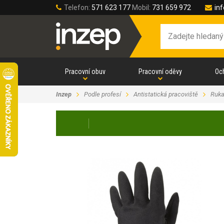
Telefon:
571 623 177
Mobil:
731 659 972
in
Pracovní obuv
Pracovní oděvy
Oc
Inzep
Podle profesí
Antistatická pracoviště
Ruka