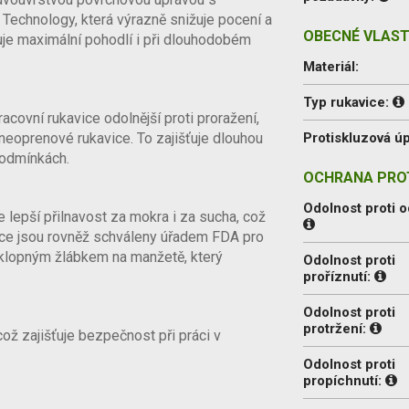
chnology, která výrazně snižuje pocení a
OBECNÉ VLAST
ťuje maximální pohodlí i při dlouhodobém
Materiál:
Typ rukavice:
acovní rukavice odolnější proti proražení,
neoprenové rukavice. To zajišťuje dlouhou
Protiskluzová úp
podmínkách.
OCHRANA PROT
Odolnost proti o
 lepší přilnavost za mokra i za sucha, což
ice jsou rovněž schváleny úřadem FDA pro
sklopným žlábkem na manžetě, který
Odolnost proti
proříznutí:
Odolnost proti
protržení:
ož zajišťuje bezpečnost při práci v
Odolnost proti
propíchnutí: