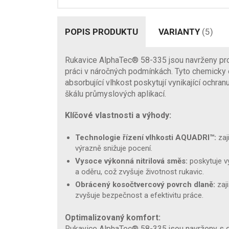
POPIS PRODUKTU
VARIANTY
(5)
Rukavice AlphaTec® 58-335 jsou navrženy pro
práci v náročných podmínkách. Tyto chemicky o
absorbující vlhkost poskytují vynikající ochranu
škálu průmyslových aplikací.
Klíčové vlastnosti a výhody:
Technologie řízení vlhkosti AQUADRI™:
zaj
výrazně snižuje pocení.
Vysoce výkonná nitrilová směs:
poskytuje vyn
a oděru, což zvyšuje životnost rukavic.
Obrácený kosočtvercový povrch dlaně:
zaji
zvyšuje bezpečnost a efektivitu práce.
Optimalizovaný komfort:
Rukavice AlphaTec® 58-335 jsou navrženy s 