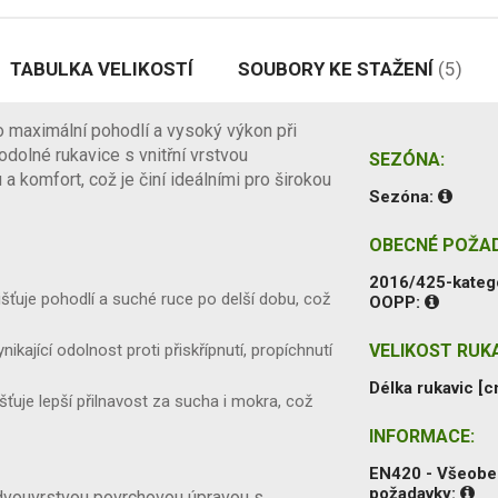
TABULKA VELIKOSTÍ
SOUBORY KE STAŽENÍ
(5)
 maximální pohodlí a vysoký výkon při
dolné rukavice s vnitřní vrstvou
SEZÓNA:
 a komfort, což je činí ideálními pro širokou
Sezóna:
OBECNÉ POŽA
2016/425-kateg
išťuje pohodlí a suché ruce po delší dobu, což
OOPP:
ikající odolnost proti přiskřípnutí, propíchnutí
VELIKOST RUKA
Délka rukavic [c
šťuje lepší přilnavost za sucha i mokra, což
INFORMACE:
EN420 - Všeob
požadavky:
dvouvrstvou povrchovou úpravou s