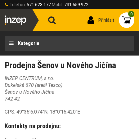
Telefon:
571 623 177
Mobil:
731 659 972
0
Přihlásit
Kategorie
Prodejna Šenov u Nového Jičína
INZEP CENTRUM, s.r.o.
Dukelská 670 (areál Tesco)
Šenov u Nového Jičína
742 42
GPS: 49°36'6.074"N, 18°0'16.420"E
Kontakty na prodejnu: