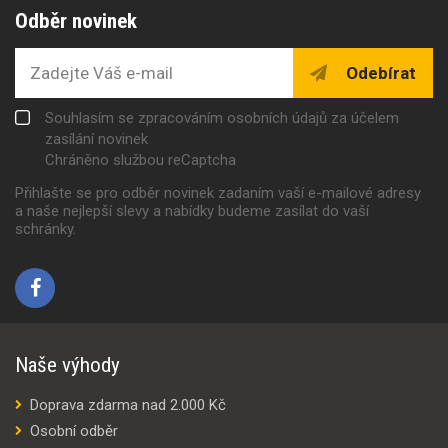
Odběr novinek
Odebírat
Souhlasím se zpracováním osobních údajů za účelem
zasílání novinek
Chráněno službou reCaptcha
Přihlašte se pro odběr novinek zadaním vaší e-mailové adresy
a naše nejlepší slevy a nabídky budeme zasílat do vaší
schránky.
Naše výhody
Doprava zdarma nad 2.000 Kč
Osobní odběr