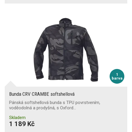
1
barva
Bunda CRV CRAMBE softshellová
Pánská softshellová bunda s TPU povrstvením,
voděodolná a prodyšná, s Oxford…
Skladem
1 189 Kč