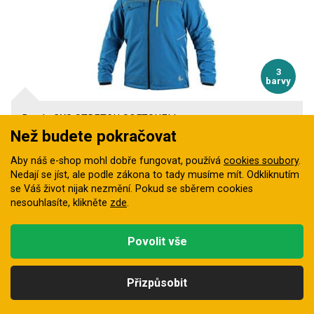
3
barvy
Bunda CXS STRETCH SOFTSHELL
Než budete pokračovat
Softshellová bunda s TPU membránou, která ochrání před
větrem a deštěm, odvede…
Aby náš e-shop mohl dobře fungovat, používá
cookies soubory
.
Skladem u dodavatele
Nedají se jíst, ale podle zákona to tady musíme mít. Odkliknutím
1 026 Kč
se Váš život nijak nezmění. Pokud se sběrem cookies
nesouhlasíte, klikněte
zde
.
Povolit vše
Přizpůsobit
Kategorie
Hledat
Nahoru
Profil
Košík