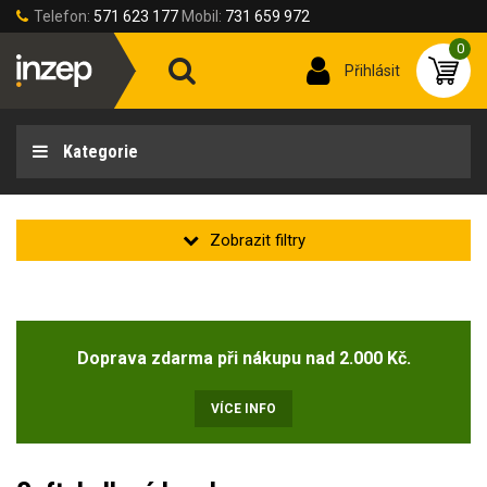
Telefon:
571 623 177
Mobil:
731 659 972
0
Přihlásit
Kategorie
Zakladní
Novinka
Doprava zdarma při nákupu nad 2.000 Kč.
Doprodej
(2)
VÍCE INFO
Stav produktu