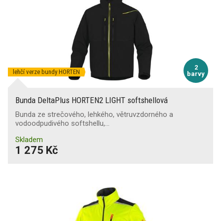
2
lehčí verze bundy HORTEN
barvy
Bunda DeltaPlus HORTEN2 LIGHT softshellová
Bunda ze strečového, lehkého, větruvzdorného a
vodoodpudivého softshellu,…
Skladem
1 275 Kč