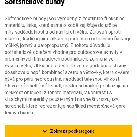
Softshellové bundy
Velikost oděvu
Akce
Softshellové bundy jsou vyrobeny z textilního funkčního
Barva
Velikost oděvů
Novinka
materiálu, látka, která sama o sobě zajišťuje do určité
míry voděodolnost a ochrání proti větru. Zároveň oproti
38-2XS
(17)
Sezóna
Barva
starším, tradičnějším látkám s podobnou ochrannou funkcí je
Doprodej
(2)
42-XS
(34)
měkký, jemný a paropropustný. Z tohoto důvodu je
46-S
(88)
Materiál
softshellové oblečení vhodné pro outdoorové aktivity v
50-M
(90)
Sezóna
2v1
(7)
proměnlivých klimatických podmínkách, zejména ve
54-L
(88)
vyšším větru, vlhku nebo dešti. Dříve se podobné ochrany
celoroční
(8)
58-XL
(91)
Obecné vlastnosti
Materiál
dosahovalo např. kombinací svetru a větrovky, která ovšem
jaro/podzim
(484)
3v1
62-2XL
(91)
bývá pro páru nepropustná, neodvádí tělesnou vlhkost.
zima
(119)
Elastan (Spandex)
(25)
Střih oděvu
Slovo softshell (soft-shell, měkká schránka) poukazuje na
Typ oděvu
Polyester
(94)
4v1
měkkost oblečení z tohoto materiálu, v kontrastu s
softshell
(7)
klasickými materiály používanými na vnější vrstvu, tzv.
bunda
(520)
Velikosti dětských oděvů
Klimatické podmínky
Počet kapes
hardshell, které reprezentuje například membránová gore-
kabát
(14)
Gramáž [g/m2]
122
texová bunda.
vesta
(2)
(1)
4
7
Výstražné oděvy s vysokou viditelnosti
134
(2)
Vodní sloupec [mm]
200
340
146
(2)
Odepínací části
10
14 000
Výstražné oděvy s vysokou viditelnosti pro