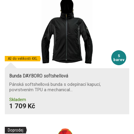
5
Až do velikosti 4XL
barev
Bunda DAYBORO softshellová
Pánská softshellová bunda s odepínací kapucí,
povrstvením TPU a mechanical…
Skladem
1 709 Kč
Doprodej