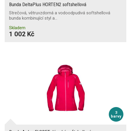
Bunda DeltaPlus HORTEN2 softshellová
Strečová, větruvzdorná a vodoodpudivá softshellová
bunda kombinující styl a…
Skladem
1 002 Kč
3
barvy