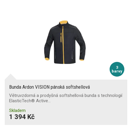
3
barvy
Bunda Ardon VISION pánská softshellová
Větruvzdorná a prodyšná softshellová bunda s technologií
ElasticTech® Active…
Skladem
1 394 Kč