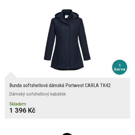
1
barva
Bunda softshellová dámská Portwest CARLA TK42
Dámský sofshellový kabátek
Skladem
1 396 Kč