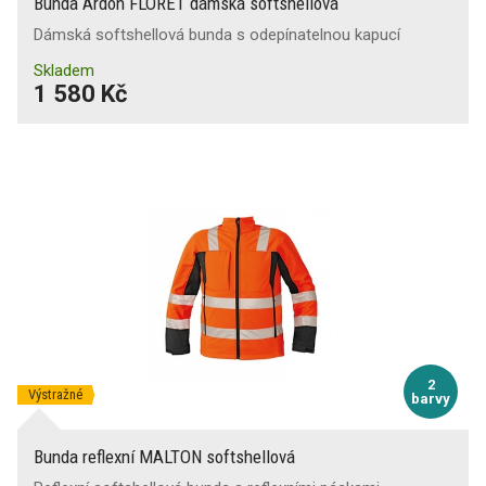
Bunda Ardon FLORET dámská softshellová
Dámská softshellová bunda s odepínatelnou kapucí
Skladem
1 580 Kč
2
Výstražné
barvy
Bunda reflexní MALTON softshellová