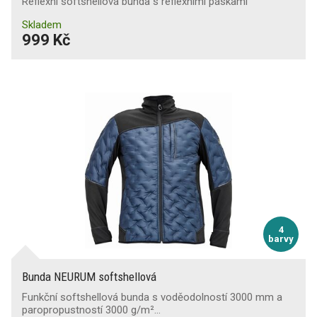
Reflexní softshellová bunda s reflexními páskami
Skladem
999 Kč
4
barvy
Bunda NEURUM softshellová
Funkční softshellová bunda s voděodolností 3000 mm a
paropropustností 3000 g/m²…