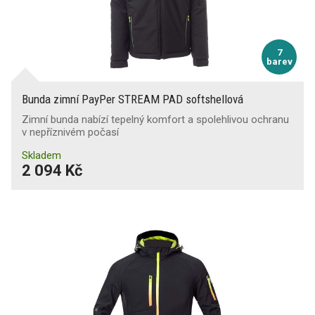
7
barev
Bunda zimní PayPer STREAM PAD softshellová
Zimní bunda nabízí tepelný komfort a spolehlivou ochranu
v nepříznivém počasí
Skladem
2 094 Kč