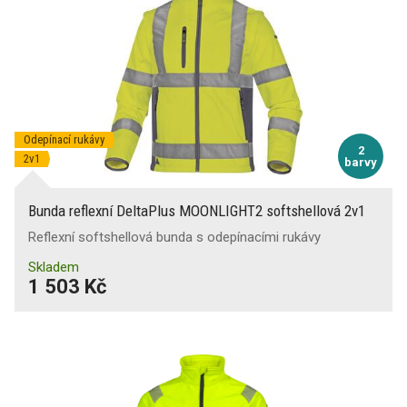
Odepínací rukávy
2
2v1
barvy
Bunda reflexní DeltaPlus MOONLIGHT2 softshellová 2v1
Reflexní softshellová bunda s odepínacími rukávy
Skladem
1 503 Kč