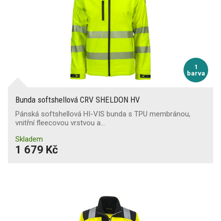
1
barva
Bunda softshellová CRV SHELDON HV
Pánská softshellová HI-VIS bunda s TPU membránou,
vnitřní fleecovou vrstvou a…
Skladem
1 679 Kč