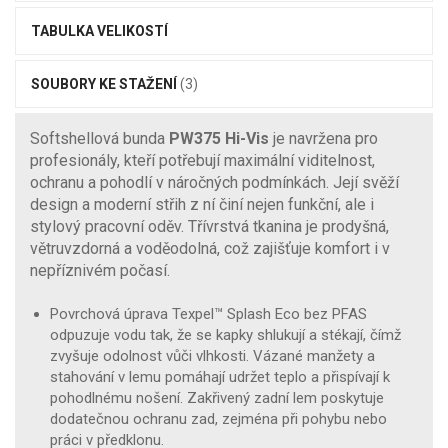
TABULKA VELIKOSTÍ
SOUBORY KE STAŽENÍ
(3)
Softshellová bunda
PW375 Hi-Vis
je navržena pro
profesionály, kteří potřebují maximální viditelnost,
ochranu a pohodlí v náročných podmínkách. Její svěží
design a moderní střih z ní činí nejen funkční, ale i
stylový pracovní oděv. Třívrstvá tkanina je prodyšná,
větruvzdorná a voděodolná, což zajišťuje komfort i v
nepříznivém počasí.
Povrchová úprava Texpel™ Splash Eco bez PFAS
odpuzuje vodu tak, že se kapky shlukují a stékají, čímž
zvyšuje odolnost vůči vlhkosti. Vázané manžety a
stahování v lemu pomáhají udržet teplo a přispívají k
pohodlnému nošení. Zakřivený zadní lem poskytuje
dodatečnou ochranu zad, zejména při pohybu nebo
práci v předklonu.