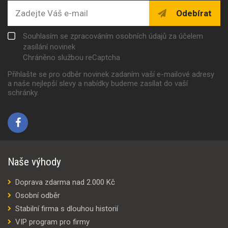
Odebírat
Souhlasím se zpracováním osobních údajů za účelem
zasílání novinek
Chráněno službou reCaptcha
Přihlašte se pro odběr novinek zadaním vaší e-mailové adresy
a naše nejlepší slevy a nabídky budeme zasílat do vaší
schránky.
Naše výhody
Doprava zdarma nad 2.000 Kč
Osobní odběr
Stabilní firma s dlouhou historií
VIP program pro firmy