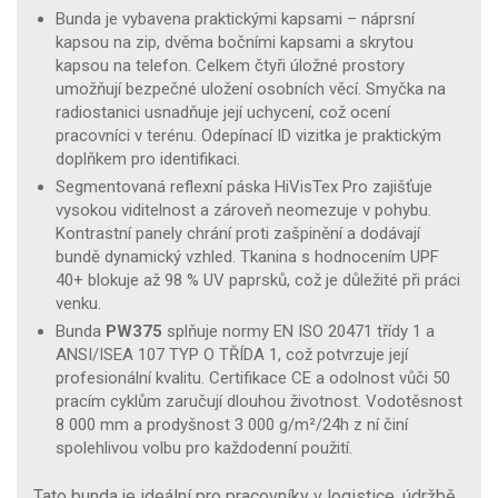
Bunda je vybavena praktickými kapsami – náprsní
kapsou na zip, dvěma bočními kapsami a skrytou
kapsou na telefon. Celkem čtyři úložné prostory
umožňují bezpečné uložení osobních věcí. Smyčka na
radiostanici usnadňuje její uchycení, což ocení
pracovníci v terénu. Odepínací ID vizitka je praktickým
doplňkem pro identifikaci.
Segmentovaná reflexní páska HiVisTex Pro zajišťuje
vysokou viditelnost a zároveň neomezuje v pohybu.
Kontrastní panely chrání proti zašpinění a dodávají
bundě dynamický vzhled. Tkanina s hodnocením UPF
40+ blokuje až 98 % UV paprsků, což je důležité při práci
venku.
Bunda
PW375
splňuje normy EN ISO 20471 třídy 1 a
ANSI/ISEA 107 TYP O TŘÍDA 1, což potvrzuje její
profesionální kvalitu. Certifikace CE a odolnost vůči 50
pracím cyklům zaručují dlouhou životnost. Vodotěsnost
8 000 mm a prodyšnost 3 000 g/m²/24h z ní činí
spolehlivou volbu pro každodenní použití.
Tato bunda je ideální pro pracovníky v logistice, údržbě,