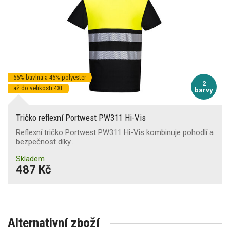
55% bavlna a 45% polyester
2
až do velikosti 4XL
barvy
Tričko reflexní Portwest PW311 Hi-Vis
Reflexní tričko Portwest PW311 Hi-Vis kombinuje pohodlí a
bezpečnost díky…
Skladem
487 Kč
Alternativní zboží