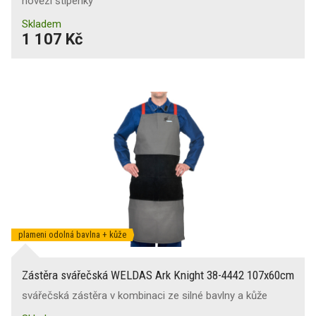
hovězí štípenky
Skladem
1 107 Kč
plameni odolná bavlna + kůže
Zástěra svářečská WELDAS Ark Knight 38-4442 107x60cm
svářečská zástěra v kombinaci ze silné bavlny a kůže