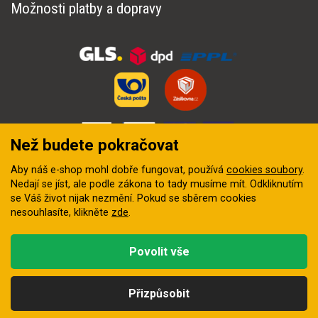
Možnosti platby a dopravy
Než budete pokračovat
Aby náš e-shop mohl dobře fungovat, používá
cookies soubory
.
Nedají se jíst, ale podle zákona to tady musíme mít. Odkliknutím
se Váš život nijak nezmění. Pokud se sběrem cookies
nesouhlasíte, klikněte
zde
.
© 2018–2026 INZEP CENTRUM, s.r.o. Všechna práva vyhrazena
Povolit vše
Vytvořila
digitální agentura FEO
Přizpůsobit
Kategorie
Hledat
Nahoru
Profil
Košík