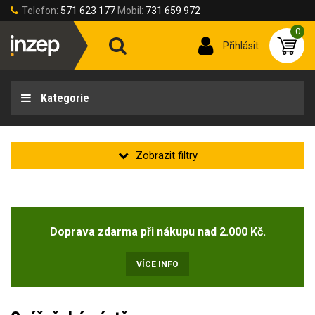
Telefon:
571 623 177
Mobil:
731 659 972
0
Přihlásit
Kategorie
Velikost oděvu
Doprava zdarma při nákupu nad 2.000 Kč.
Velikost oděvů
46-S
(1)
VÍCE INFO
50-M
(1)
54-L
(1)
58-XL
(1)