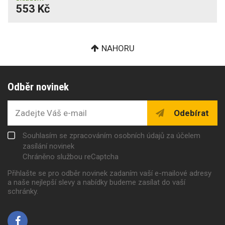
553 Kč
NAHORU
Odběr novinek
Odebírat
Souhlasím se zpracováním osobních údajů za účelem
zasílání novinek
Chráněno službou reCaptcha
Přihlašte se pro odběr novinek zadaním vaší e-mailové adresy
a naše nejlepší slevy a nabídky budeme zasílat do vaší
schránky.