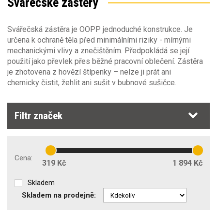
Svářečské zástěry
Sezóna
Svářečská zástěra je OOPP jednoduché konstrukce. Je
určena k ochraně těla před minimálními riziky - mírnými
Obecné vlastnosti
mechanickými vlivy a znečištěním. Předpokládá se její
Sezóna
použití jako převlek přes běžné pracovní oblečení. Zástěra
je zhotovena z hovězí štípenky – nelze ji prát ani
jaro/podzim
(11)
Ochrana pro svařování a podobné postupy EN11611
Typ oděvu
chemicky čistit, žehlit ani sušit v bubnové sušičce.
zástěra
(11)
Ochrana při svařování EN470-1
(9)
Filtr značek
Příprava na strojní vyšívání
Ochrana pro svařování a podobné postupy
EN11611
(10)
Zakázkové šití
Cena:
Třída ochrany
319 Kč
1 894 Kč
2
(9)
Skladem
Skladem na prodejně: