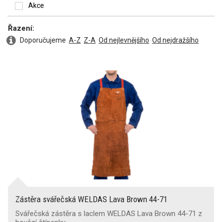
Akce
Řazení:
Doporučujeme
A-Z
Z-A
Od nejlevnějšího
Od nejdražšího
Zástěra svářečská WELDAS Lava Brown 44-71
Svářečská zástěra s laclem WELDAS Lava Brown 44-71 z