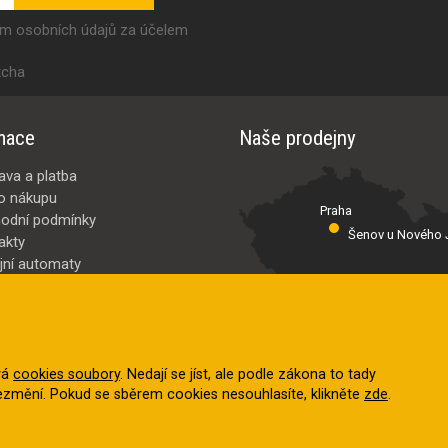
ím osobních údajů za účelem
tcha
mace
Naše prodejny
ava a platba
o nákupu
Praha
odní podmínky
Šenov u Nového J
akty
jní automaty
Valašské Meziř
bci
ybrat
vá
cookies soubory
. Nedají se jíst, ale podle zákona to tady
nezmění. Pokud se sběrem cookies nesouhlasíte, klikněte
zde
.