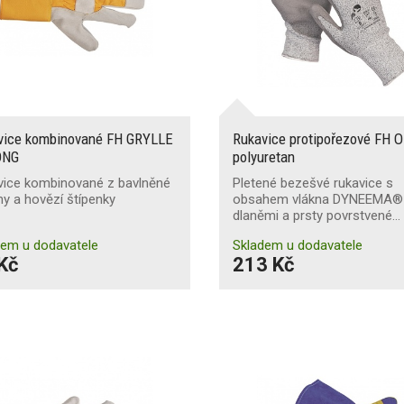
vice kombinované FH GRYLLE
Rukavice protipořezové FH
ONG
polyuretan
vice kombinované z bavlněné
Pletené bezešvé rukavice s
ny a hovězí štípenky
obsahem vlákna DYNEEMA®
dlaněmi a prsty povrstvené…
dem u dodavatele
Skladem u dodavatele
Kč
213 Kč