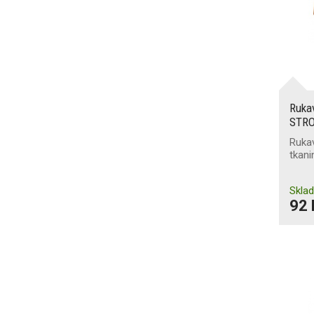
Ruka
STR
Ruka
tkani
Skla
92 