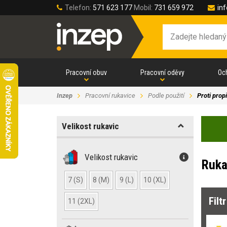
Telefon:
571 623 177
Mobil:
731 659 972
in
Pracovní obuv
Pracovní oděvy
Oc
Inzep
Pracovní rukavice
Podle použití
Proti prop
Velikost rukavic
Velikost rukavic
Ruka
7 (S)
8 (M)
9 (L)
10 (XL)
Filt
11 (2XL)