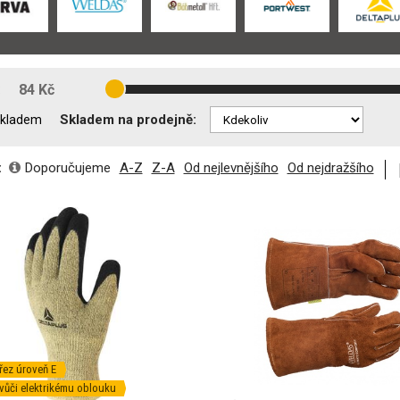
:
84 Kč
Skladem na prodejně:
kladem
:
Doporučujeme
A-Z
Z-A
Od nejlevnějšího
Od nejdražšího
řez úroveň E
vůči elektrikému oblouku