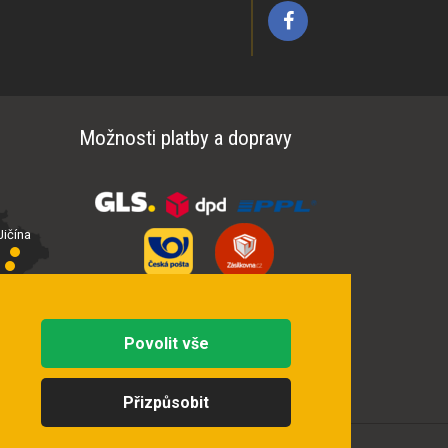
Možnosti platby a dopravy
ičína
íčí
Povolit vše
Přizpůsobit