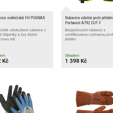
vice svářečské FH PUGNAX
Rukavice odolné proti jehlám
Portwest A792 CUT F
čské celokožené rukavice z
Bezpečnostní rukavice s
í štípenky a švy šitými
certifikovanou ochranou prot
rovou nití
jehlám
dem
Skladem
 Kč
1 398 Kč