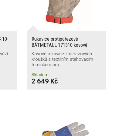
 10-
Rukavice protipořezové
BÁTMETALL 171310 kovové
ovězí
Kovové rukavice z nerezových
kroužků s textilním stahovacím
řemínkem pro…
Skladem
2 649 Kč