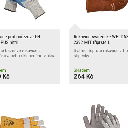
ice protipořezové FH
Rukavice svářečské WELDAS
PUS nitril
2392 MIT tříprsté L
né bezešvé rukavice z
Svářecí tříprsté rukavice z h
fikovaného skleněného vlákna
štípenky
dem
Skladem
 Kč
264 Kč