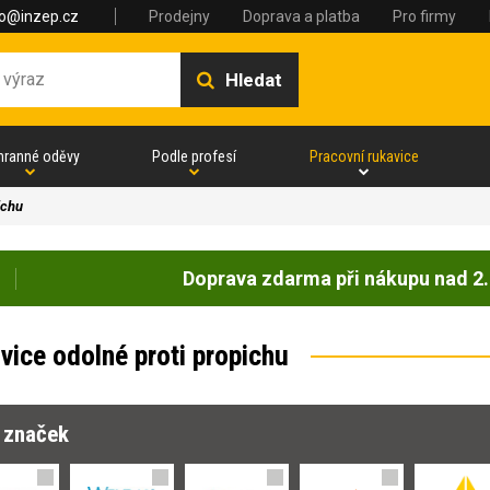
fo@inzep.cz
Prodejny
Doprava a platba
Pro firmy
Hledat
hranné oděvy
Podle profesí
Pracovní rukavice
ichu
Doprava zdarma při nákupu nad 2.
vice odolné proti propichu
r značek