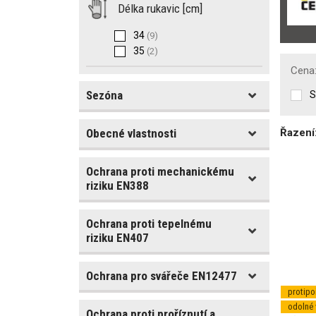
Délka rukavic [cm]
34
(9)
35
(2)
Cena
Sezóna
S
Obecné vlastnosti
Řazení
Sezóna
jaro/podzim
(32)
Ochrana proti mechanickému
Materiál
riziku EN388
Bavlna
(3)
Nitril
(5)
Ochrana proti tepelnému
Odolnost proti oděru
Nylon
(6)
riziku EN407
Ocel
(7)
3
(25)
Polyetylen
(5)
4
(11)
Ochrana pro svářeče EN12477
Odolnost proti vznícení
Polyuretan
(6)
protipo
Skleněné vlákno
(5)
Odolnost proti proříznutí
odolné 
4
(16)
Ochrana proti proříznutí a