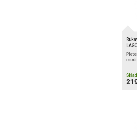
Rukav
LAGO
Plete
modi
Skla
219