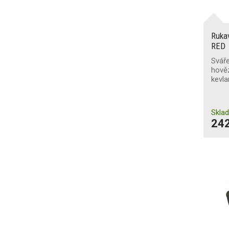
X
(5)
B
(9)
D
odolnost proti velkým
(5)
kapkám roztaveného kovu
E
(5)
Ruka
F
RED
(6)
X
(16)
X
(11)
Sváře
hověz
kevla
Skla
242