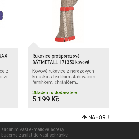
GNAX
Rukavice protipořezové
BÁTMETALL 171350 kovové
ce z
Kovové rukavice z nerezových
mezi
kroužků s textilním stahovacím
řemínkem, chráničem…
Skladem u dodavatele
5 199 Kč
NAHORU
k zadaním vaší e-mailové adresy
y budeme zasílat do vaší schránky.