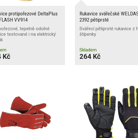
ice protipořezové DeltaPlus
Rukavice svářečské WELDAS
FLASH VV914
2392 pětiprsté
pořezové, tepelně odolné
Svářecí pětiprsté rukavice z 
ice testované i na elektrický
štípenky
uk
dem
Skladem
 Kč
264 Kč