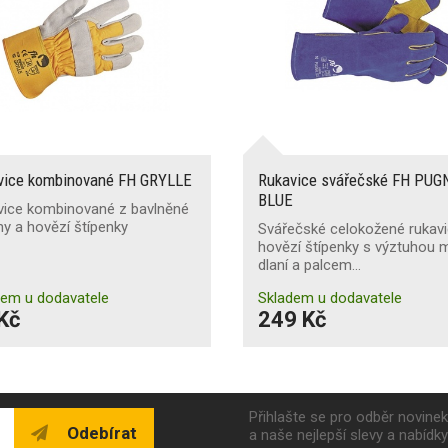
vice kombinované FH GRYLLE
Rukavice svářečské FH PU
BLUE
vice kombinované z bavlněné
ny a hovězí štípenky
Svářečské celokožené rukavi
hovězí štípenky s výztuhou 
dlaní a palcem…
dem u dodavatele
Skladem u dodavatele
Kč
249 Kč
Přihlašte se pro odběr novine
Odebírat
a naše nejlepší slevy a nabídk