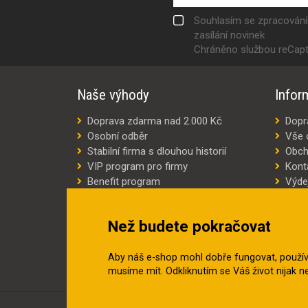
Souhlasím se zpracován
zasílání novinek
Chráněno službou reCap
Naše výhody
Infor
Doprava zdarma nad 2.000 Kč
Dopr
Osobní odběr
Vše 
Stabilní firma s dlouhou historií
Obch
VIP program pro firmy
Kont
Benefit program
Výde
Šití oděvů na míru
Výro
Náhradní plnění
Jak v
Než budete pokračovat
Šetříme náklady
Aby náš e-shop mohl dobře fungovat, použí
musíme mít. Odkliknutím se Váš život nijak 