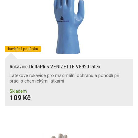
F
(7)
X
(84)
bavlněná podšívka
Rukavice DeltaPlus VENIZETTE VE920 latex
Latexové rukavice pro maximální ochranu a pohodlí při
práci s chemickými látkami
Skladem
109 Kč