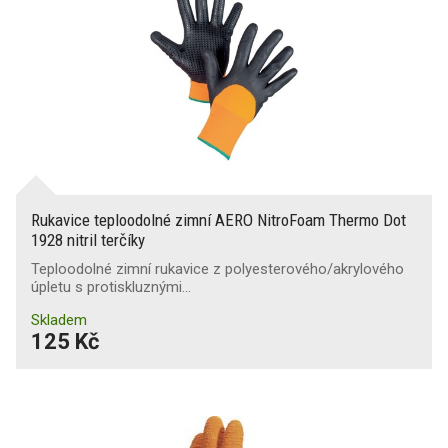
Rukavice teploodolné zimní AERO NitroFoam Thermo Dot
1928 nitril terčíky
Teploodolné zimní rukavice z polyesterového/akrylového
úpletu s protiskluznými…
Skladem
125 Kč