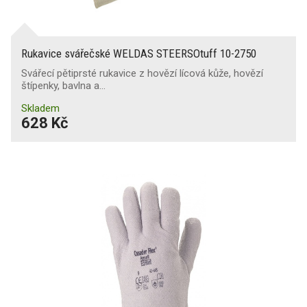
Rukavice svářečské WELDAS STEERSOtuff 10-2750
Svářecí pětiprsté rukavice z hovězí lícová kůže, hovězí
štípenky, bavlna a…
Skladem
628 Kč