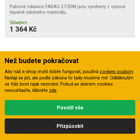
Palcové rukavice FARAO 2 F2DM jsou vyrobeny z vysoce
tepelně odolného materiálu…
Skladem
1 364 Kč
Než budete pokračovat
Aby náš e-shop mohl dobře fungovat, používá
cookies soubory
.
Nedají se jíst, ale podle zákona to tady musíme mít. Odkliknutím
se Váš život nijak nezmění. Pokud se sběrem cookies
nesouhlasíte, klikněte
zde
.
Povolit vše
Přizpůsobit
Rukavice teploodolné SCAUP
Kategorie
Hledat
Nahoru
Profil
Košík