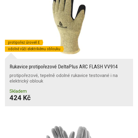
protipořez úroveň E
odolné vůči elektrikému oblouku
Rukavice protipořezové DeltaPlus ARC FLASH VV914
protipořezové, tepelně odolné rukavice testované i na
elektrický oblouk
Skladem
424 Kč