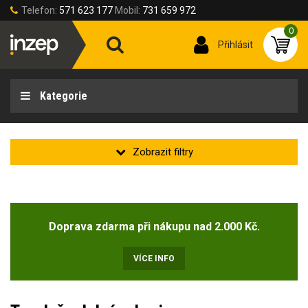
Telefon:
571 623 177
Mobil:
731 659 972
0
Přihlásit
Kategorie
Velikost rukavic
Doprava zdarma při nákupu nad 2.000 Kč.
Velikost rukavic
6 (XS)
7 (S)
8 (M)
9 (L)
10 (XL)
11 (2XL)
VÍCE INFO
Délka rukavic [cm]