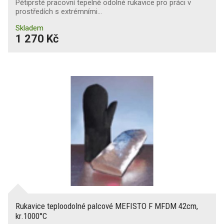
Pětiprsté pracovní tepelně odolné rukavice pro práci v
prostředích s extrémními…
Skladem
1 270 Kč
Rukavice teploodolné palcové MEFISTO F MFDM 42cm,
kr.1000°C