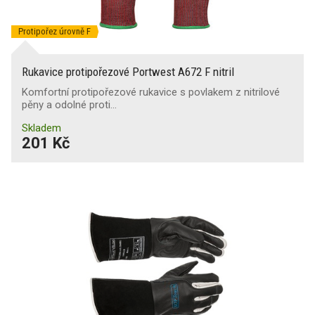
Protipořez úrovně F
Rukavice protipořezové Portwest A672 F nitril
Komfortní protipořezové rukavice s povlakem z nitrilové
pěny a odolné proti…
Skladem
201 Kč