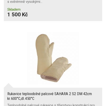
s extrémně vysokými…
Skladem
1 500 Kč
Rukavice teploodolné palcové SAHARA 2 S2 DM 42cm
kr.600°C,dl.450°C
Teploodolné palcové rukavice s třívrstvou konstrukcí pro