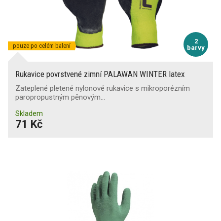
2
pouze po celém balení
barvy
Rukavice povrstvené zimní PALAWAN WINTER latex
Zateplené pletené nylonové rukavice s mikroporézním
paropropustným pěnovým…
Skladem
71 Kč