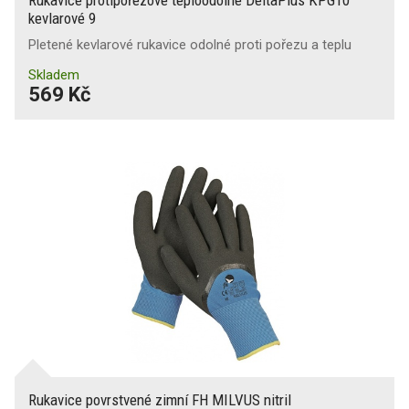
Rukavice protipořezové teploodolné DeltaPlus KPG10
kevlarové 9
Pletené kevlarové rukavice odolné proti pořezu a teplu
Skladem
569 Kč
Rukavice povrstvené zimní FH MILVUS nitril