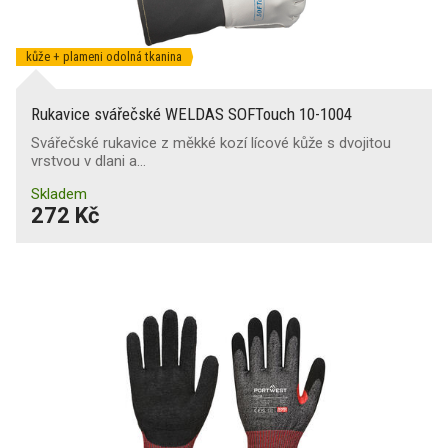
kůže + plameni odolná tkanina
Rukavice svářečské WELDAS SOFTouch 10-1004
Svářečské rukavice z měkké kozí lícové kůže s dvojitou
vrstvou v dlani a…
Skladem
272 Kč