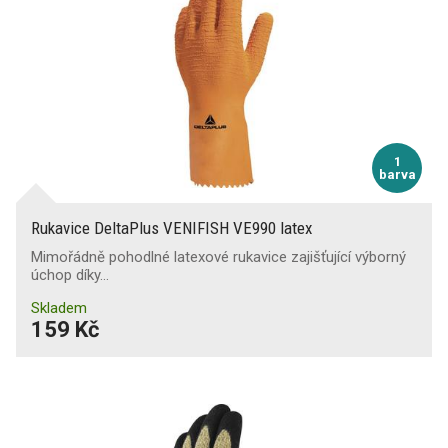
1
barva
Rukavice DeltaPlus VENIFISH VE990 latex
Mimořádně pohodlné latexové rukavice zajišťující výborný
úchop díky…
Skladem
159 Kč