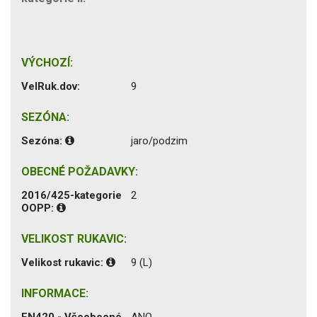
VÝCHOZÍ:
VelRuk.dov:
9
SEZÓNA:
Sezóna:
jaro/podzim
OBECNÉ POŽADAVKY:
2016/425-kategorie
2
OOPP:
VELIKOST RUKAVIC:
Velikost rukavic:
9 (L)
INFORMACE:
EN420 - Všeobecné
ANO