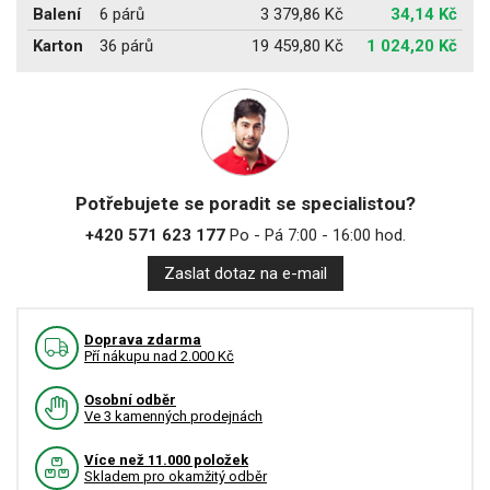
Balení
6 párů
3 379,86 Kč
34,14 Kč
Karton
36 párů
19 459,80 Kč
1 024,20 Kč
Potřebujete se poradit se specialistou?
+420 571 623 177
Po - Pá 7:00 - 16:00 hod.
Zaslat dotaz na e-mail
Doprava zdarma
Pří nákupu nad 2.000 Kč
Osobní odběr
Ve 3 kamenných prodejnách
Více než 11.000 položek
Skladem pro okamžitý odběr