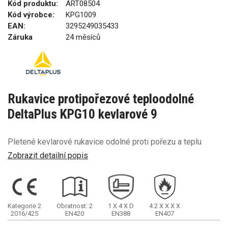
Kód produktu:
ART08504
Kód výrobce:
KPG1009
EAN:
3295249035433
Záruka
24 měsíců
Rukavice protipořezové teploodolné
DeltaPlus KPG10 kevlarové 9
Pletené kevlarové rukavice odolné proti pořezu a teplu
Zobrazit detailní popis
Kategorie 2
Obratnost: 2
1
X
4
X
D
4
2
X
X
X
X
2016/425
EN420
EN388
EN407