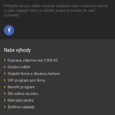
Přihlašte se pro odběr novinek zadaním vaší e-mailové adresy
a naše nejlepší slevy a nabídky budeme zasílat do vaší
schránky.
Naše výhody
Doprava zdarma nad 2.000 Kč
Osobní odběr
Stabilní firma s dlouhou historií
VIP program pro firmy
Benefit program
Šití oděvů na míru
Náhradní plnění
Šetříme náklady