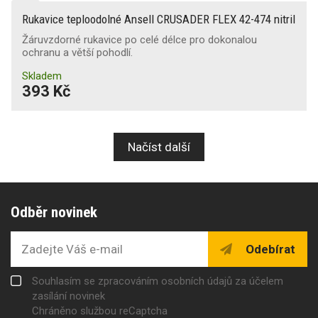
Rukavice teploodolné Ansell CRUSADER FLEX 42-474 nitril
Žáruvzdorné rukavice po celé délce pro dokonalou
ochranu a větší pohodlí.
Skladem
393 Kč
Načíst další
Odběr novinek
Odebírat
Souhlasím se zpracováním osobních údajů za účelem
zasílání novinek
Chráněno službou reCaptcha