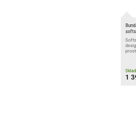
Bund
softs
Soft
desig
prost
Skla
1 3