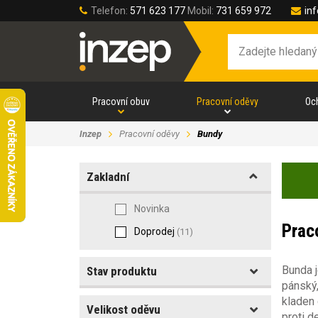
Telefon:
571 623 177
Mobil:
731 659 972
in
Pracovní obuv
Pracovní oděvy
Oc
Inzep
Pracovní oděvy
Bundy
Zakladní
Novinka
Prac
Doprodej
(11)
Bunda j
Stav produktu
pánský,
kladen 
Velikost oděvu
Akce
proti d