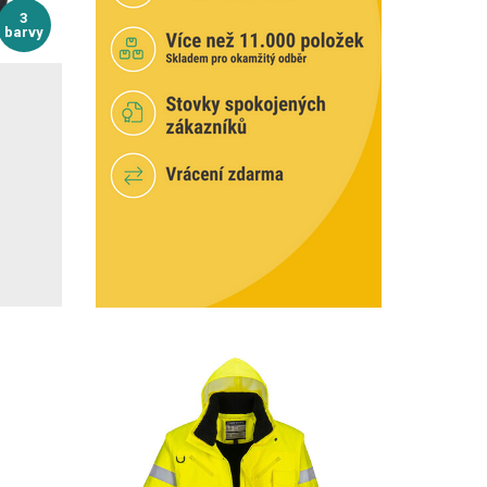
3
barvy