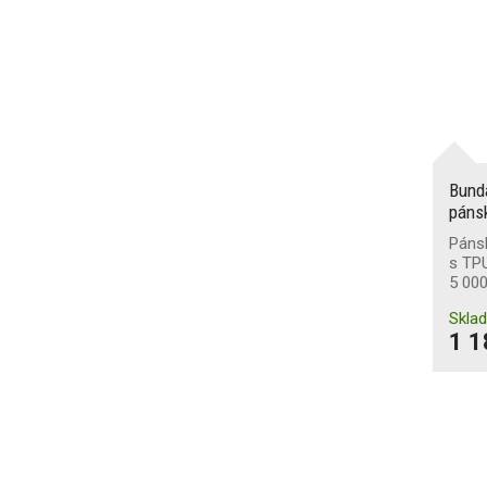
Bund
pánsk
Pánsk
s TP
5 00
Skla
1 1