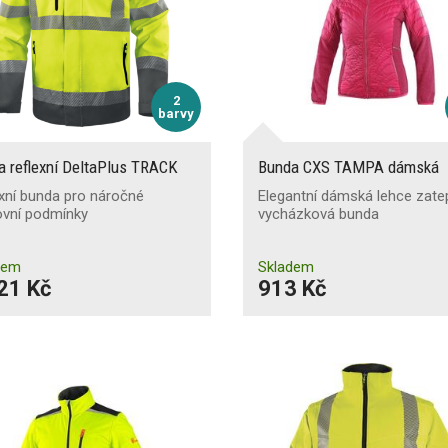
2
barvy
a reflexní DeltaPlus TRACK
Bunda CXS TAMPA dámská
xní bunda pro náročné
Elegantní dámská lehce zate
ovní podmínky
vycházková bunda
dem
Skladem
21 Kč
913 Kč