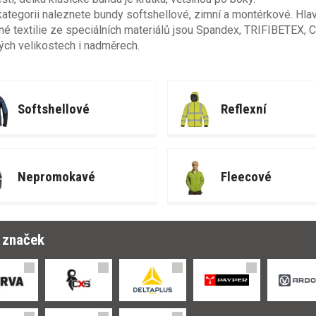
kategorii naleznete bundy softshellové, zimní a montérkové. Hlavn
ené textilie ze speciálních materiálů jsou Spandex, TRIFIBETEX
ých velikostech i nadměrech.
Softshellové
Reflexní
Nepromokavé
Fleecové
r značek