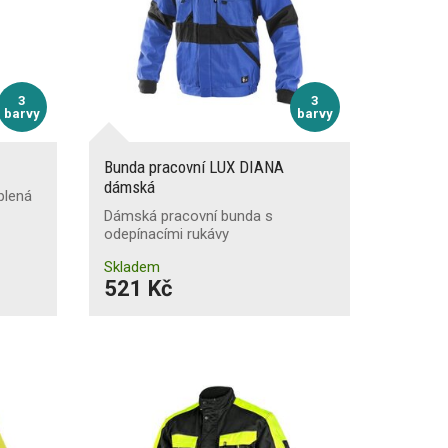
3
3
barvy
barvy
Bunda pracovní LUX DIANA
dámská
plená
Dámská pracovní bunda s
odepínacími rukávy
Skladem
521 Kč