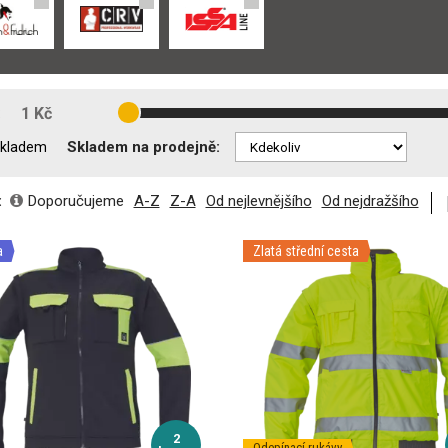
:
1 Kč
Skladem na prodejně:
kladem
:
Doporučujeme
A-Z
Z-A
Od nejlevnějšího
Od nejdražšího
a
Zlatá střední cesta
2
Odepínací rukávy