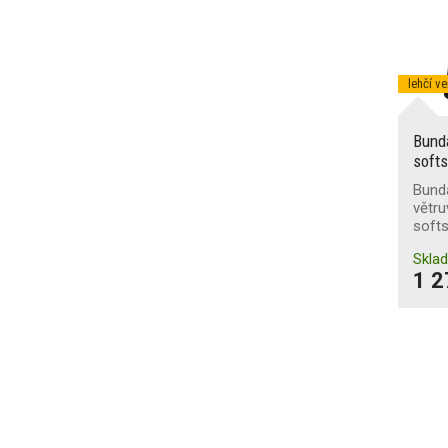
lehčí v
Bund
softs
Bunda
větr
softs
Skla
1 2