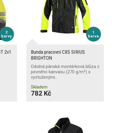
2
1
barvy
barva
ST 2v1
Bunda pracovní CXS SIRIUS
BRIGHTON
Odolná pánská montérková blůza z
pevného kanvasu (270 g/m²) s
vyztuženými…
Skladem
782 Kč