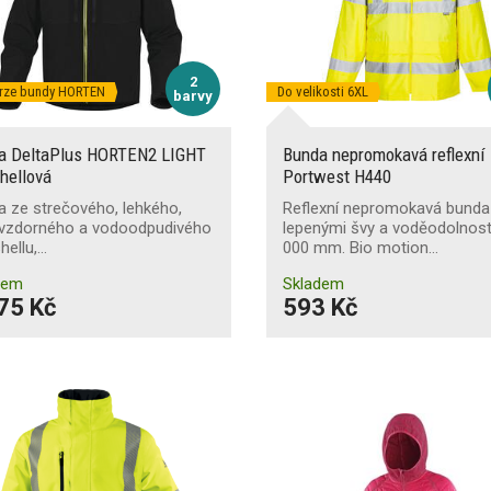
2
erze bundy HORTEN
Do velikosti 6XL
barvy
a DeltaPlus HORTEN2 LIGHT
Bunda nepromokavá reflexní
hellová
Portwest H440
 ze strečového, lehkého,
Reflexní nepromokavá bunda
uvzdorného a vodoodpudivého
lepenými švy a voděodolnost
hellu,…
000 mm. Bio motion…
dem
Skladem
75 Kč
593 Kč