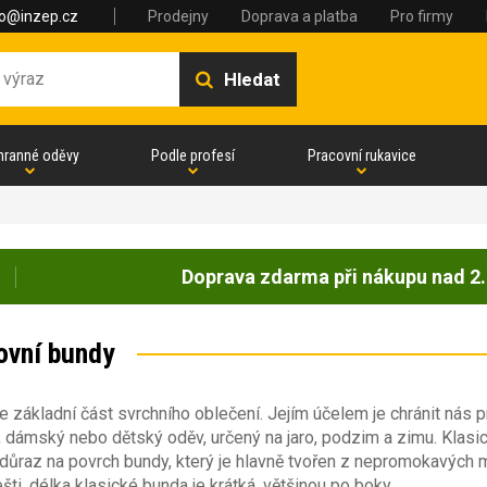
fo@inzep.cz
Prodejny
Doprava a platba
Pro firmy
Hledat
hranné oděvy
Podle profesí
Pracovní rukavice
Doprava zdarma při nákupu nad 2.
ovní bundy
e základní část svrchního oblečení. Jejím účelem je chránit nás p
 dámský nebo dětský oděv, určený na jaro, podzim a zimu. Klasick
důraz na povrch bundy, který je hlavně tvořen z nepromokavých 
ešti, délka klasické bunda je krátká, většinou po boky.