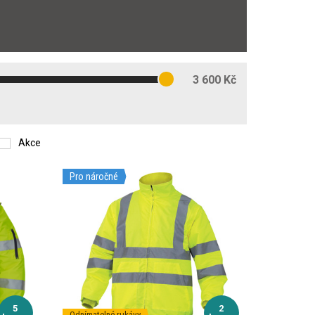
3 600 Kč
Akce
Pro náročné
5
2
Odnímatelné rukávy