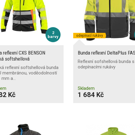
2
odepínací rukávy
barvy
a reflexní CXS BENSON
Bunda reflexní DeltaPlus FA
á softshellová
Reflexní sofshellová bunda s
odepínacími rukávy
á reflexní softshellová bunda
U membránou, voděodolností
0 mm a…
dem
Skladem
82 Kč
1 684 Kč