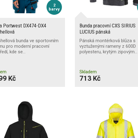
2
barvy
a Portwest DX474-DX4
Bunda pracovní CXS SIRIUS
hellová
LUCIUS pánská
shellová bunda ve sportovním
Pánská montérková blůza s
nu pro moderní pracovní
vyztuženými rameny z 600D
ředí, kde se…
polyesteru, krytým zipovým…
dem
Skladem
99 Kč
713 Kč