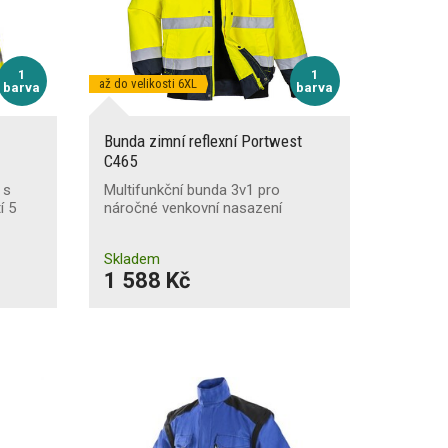
1
1
až do velikosti 6XL
barva
barva
Bunda zimní reflexní Portwest
C465
 s
Multifunkční bunda 3v1 pro
í 5
náročné venkovní nasazení
Skladem
1 588 Kč