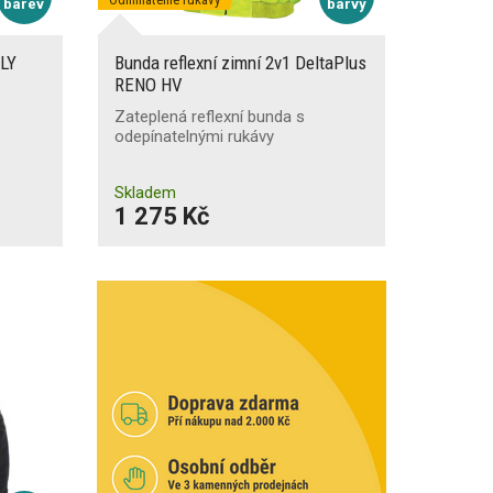
barev
barvy
LLY
Bunda reflexní zimní 2v1 DeltaPlus
RENO HV
Zateplená reflexní bunda s
odepínatelnými rukávy
Skladem
1 275 Kč