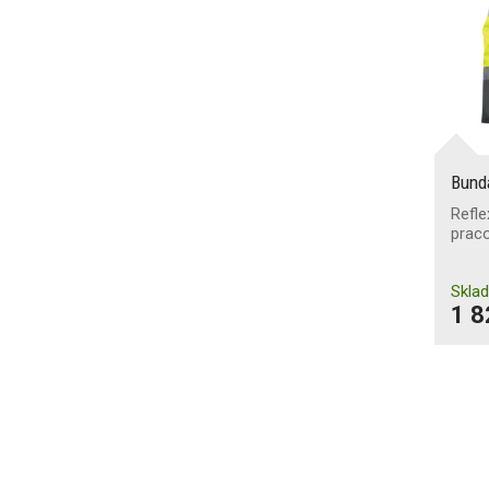
Bund
Refle
prac
Skla
1 8