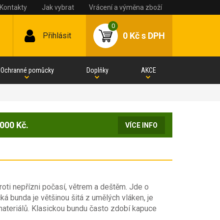
Kontakty
Jak vybrat
Vrácení a výměna zboží
0
0 Kč
s DPH
Přihlásit
Ochranné pomůcky
Doplňky
AKCE
000 Kč.
VÍCE INFO
roti nepřízni počasí, větrem a deštěm. Jde o
á bunda je většinou šitá z umělých vláken, je
materiálů. Klasickou bundu často zdobí kapuce