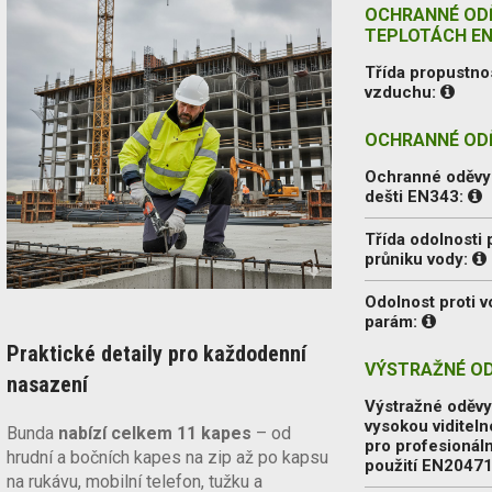
OCHRANNÉ ODĚ
TEPLOTÁCH EN
Třída propustno
vzduchu:
OCHRANNÉ ODĚ
Ochranné oděvy 
dešti EN343:
Třída odolnosti 
průniku vody:
Odolnost proti 
parám:
Praktické detaily pro každodenní
VÝSTRAŽNÉ OD
nasazení
Výstražné oděvy
vysokou viditeln
Bunda
nabízí celkem 11 kapes
– od
pro profesionáln
hrudní a bočních kapes na zip až po kapsu
použití EN2047
na rukávu, mobilní telefon, tužku a