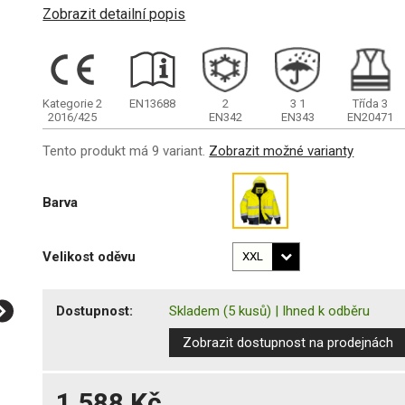
Zobrazit detailní popis
Kategorie 2
EN13688
2
3
1
Třída 3
2016/425
EN342
EN343
EN20471
Tento produkt má 9 variant.
Zobrazit možné varianty
Barva
Velikost oděvu
Dostupnost:
Skladem
(5 kusů)
|
Ihned k odběru
Zobrazit dostupnost na prodejnách
1 588 Kč