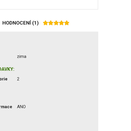
HODNOCENÍ
(1)
zima
DAVKY:
orie
2
ormace
ANO