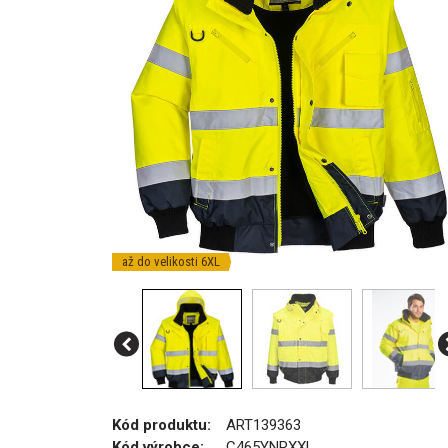
až do velikosti 6XL
Kód produktu:
ART139363
Kód výrobce:
C465YNRXXL