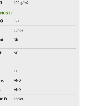
190 g/m2
NOSTI:
:
3v1
bunda
ní
NE
NE
11
ce:
ANO
:
ANO
vů:
náplet