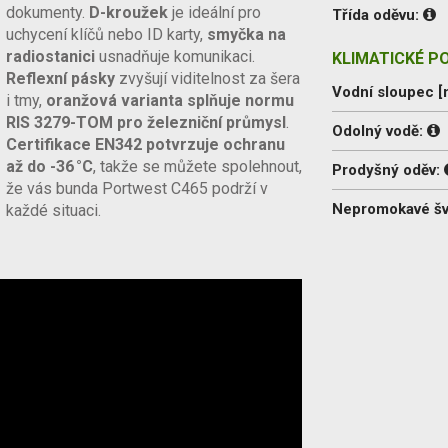
dokumenty.
D-kroužek
je ideální pro
Třída oděvu:
uchycení klíčů nebo ID karty,
smyčka na
radiostanici
usnadňuje komunikaci.
KLIMATICKÉ P
Reflexní pásky
zvyšují viditelnost za šera
Vodní sloupec 
i tmy,
oranžová varianta splňuje normu
RIS 3279-TOM pro železniční průmysl
.
Odolný vodě:
Certifikace EN342 potvrzuje ochranu
až do -36 °C
, takže se můžete spolehnout,
Prodyšný oděv:
že vás bunda Portwest C465 podrží v
Nepromokavé š
každé situaci.