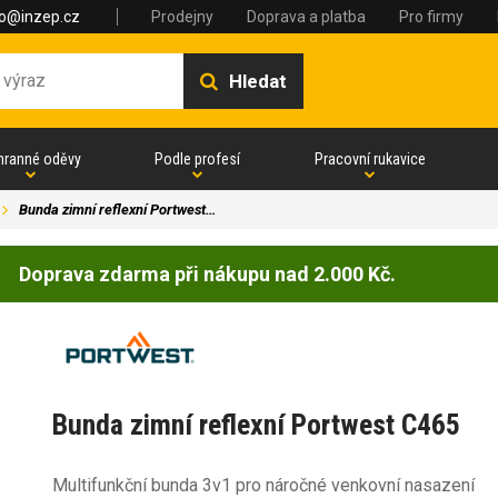
fo@inzep.cz
Prodejny
Doprava a platba
Pro firmy
Hledat
hranné oděvy
Podle profesí
Pracovní rukavice
Bunda zimní reflexní Portwest…
Doprava zdarma při nákupu nad 2.000 Kč.
Bunda zimní reflexní Portwest C465
Multifunkční bunda 3v1 pro náročné venkovní nasazení