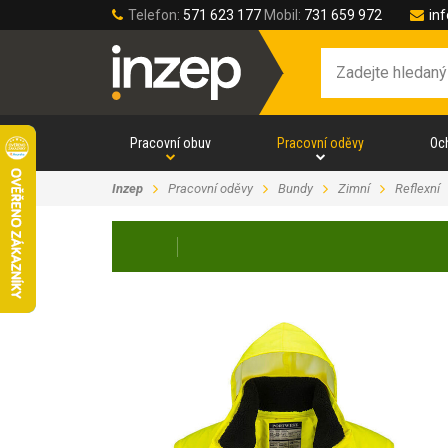
Telefon:
571 623 177
Mobil:
731 659 972
in
Pracovní obuv
Pracovní oděvy
Oc
Inzep
Pracovní oděvy
Bundy
Zimní
Reflexní