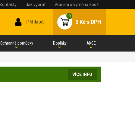
Kontakty
Jak vybrat
Vrácení a výměna zboží
0
0 Kč
s DPH
Přihlásit
Ochranné pomůcky
Doplňky
AKCE
VÍCE INFO