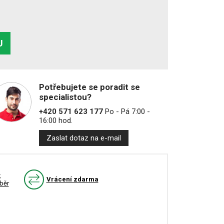
U
Potřebujete se poradit se
specialistou?
+420 571 623 177
Po - Pá 7:00 -
16:00 hod.
Zaslat dotaz na e-mail
k
Vrácení zdarma
běr