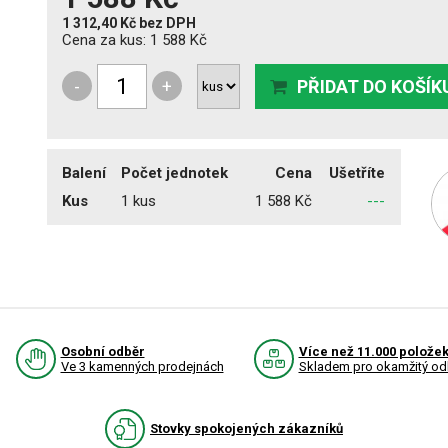
1 312,40 Kč
bez DPH
Cena za kus:
1 588 Kč
-
+
PŘIDAT DO KOŠÍK
Balení
Počet jednotek
Cena
Ušetříte
Kus
1 kus
1 588 Kč
---
Osobní odběr
Více než 11.000 polože
Ve 3 kamenných prodejnách
Skladem pro okamžitý od
Stovky spokojených zákazníků