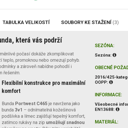
TABULKA VELIKOSTÍ
SOUBORY KE STAŽENÍ
(3)
nda, která vás podrží
SEZÓNA:
roměnlivé počasí dokáže zkomplikovat
Sezóna:
ží teplo, promoknou nebo omezují pohyb.
odmínky a zároveň nabídne pohodlí i
OBECNÉ POŽA
m řešením.
2016/425-kateg
Flexibilní konstrukce pro maximální
OOPP:
komfort
INFORMACE:
Bunda
Portwest C465
je navržena jako
Všeobecné inf
EN13688:
bunda
3v1
– odnímatelná kožešinová
podšívka a límec zajišťují tepelný komfort,
MATERIÁL:
zatímco rukávy na zip
umožňují snadnou