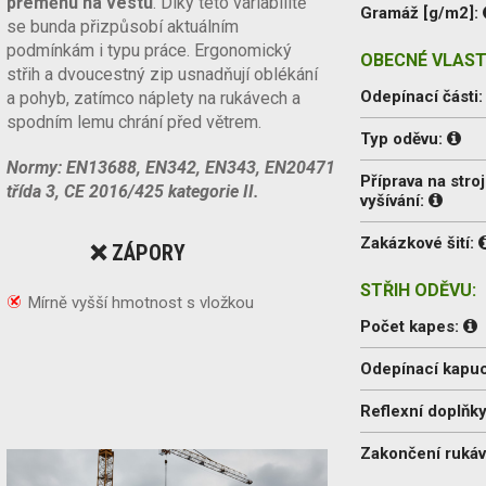
přeměnu na vestu
. Díky této variabilitě
Gramáž [g/m2]:
se bunda přizpůsobí aktuálním
podmínkám i typu práce. Ergonomický
OBECNÉ VLAST
střih a dvoucestný zip usnadňují oblékání
Odepínací části
a pohyb, zatímco náplety na rukávech a
spodním lemu chrání před větrem.
Typ oděvu:
Normy: EN13688, EN342, EN343, EN20471
Příprava na stroj
třída 3, CE 2016/425 kategorie II.
vyšívání:
Zakázkové šití:
❌ ZÁPORY
STŘIH ODĚVU:
Mírně vyšší hmotnost s vložkou
Počet kapes:
Odepínací kapu
Reflexní doplňky
Zakončení ruká