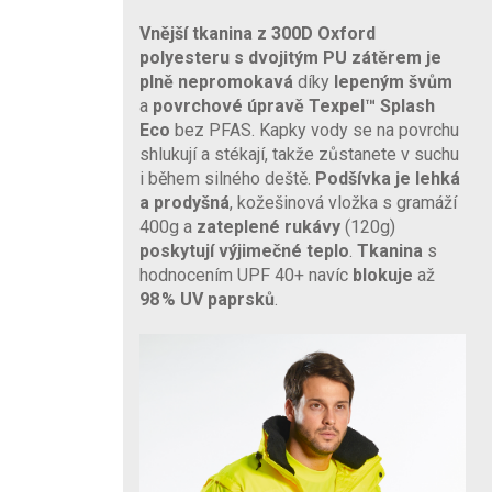
Vnější tkanina z 300D Oxford
polyesteru s dvojitým PU zátěrem je
plně nepromokavá
díky
lepeným švům
a
povrchové úpravě
Texpel™ Splash
Eco
bez PFAS. Kapky vody se na povrchu
shlukují a stékají, takže zůstanete v suchu
i během silného deště.
Podšívka je lehká
a prodyšná
, kožešinová vložka s gramáží
400g a
zateplené rukávy
(120g)
poskytují výjimečné teplo
.
Tkanina
s
hodnocením UPF 40+ navíc
blokuje
až
98 % UV paprsků
.