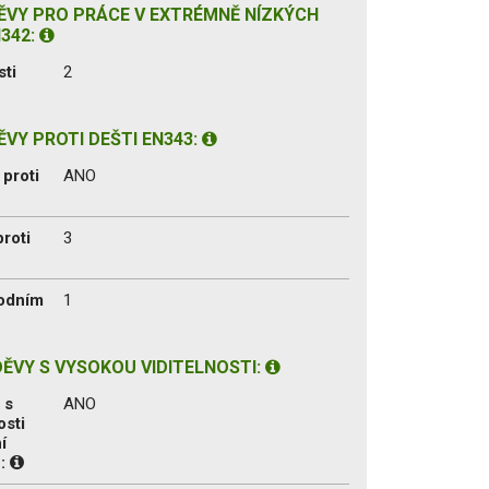
VY PRO PRÁCE V EXTRÉMNĚ NÍZKÝCH
342:
sti
2
VY PROTI DEŠTI EN343:
proti
ANO
proti
3
vodním
1
ĚVY S VYSOKOU VIDITELNOSTI:
 s
ANO
osti
í
1: