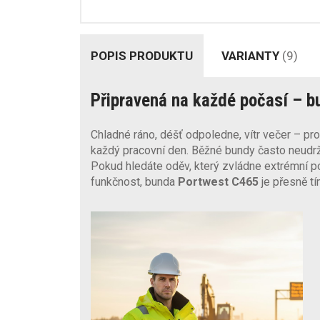
POPIS PRODUKTU
VARIANTY
(9)
Připravená na každé počasí – bu
Chladné ráno, déšť odpoledne, vítr večer – p
každý pracovní den. Běžné bundy často neudr
Pokud hledáte oděv, který zvládne extrémní p
funkčnost, bunda
Portwest C465
je přesně tí