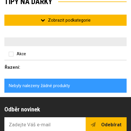
TIPY NA DÁRKY
Pro muže
Akce
Řazení:
Pro ženy
Nebyly nalezeny žádné produkty
Pro děti
Odběr novinek
Odebírat