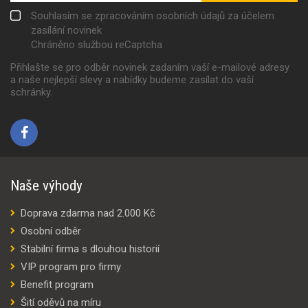
Souhlasím se zpracováním osobních údajů za účelem
zasílání novinek
Chráněno službou reCaptcha
Přihlašte se pro odběr novinek zadaním vaší e-mailové adresy
a naše nejlepší slevy a nabídky budeme zasílat do vaší
schránky.
Naše výhody
Doprava zdarma nad 2.000 Kč
Osobní odběr
Stabilní firma s dlouhou historií
VIP program pro firmy
Benefit program
Šití oděvů na míru