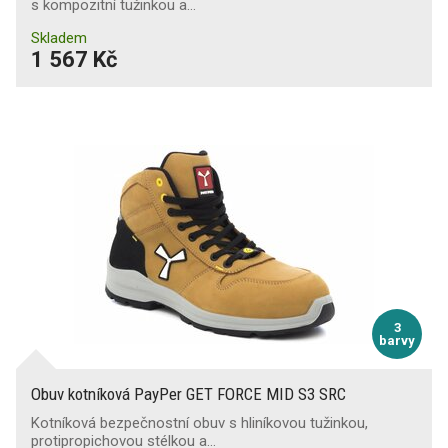
s kompozitní tužinkou a…
Skladem
1 567 Kč
3
barvy
Obuv kotníková PayPer GET FORCE MID S3 SRC
Kotníková bezpečnostní obuv s hliníkovou tužinkou,
protipropichovou stélkou a…