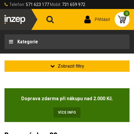
Telefon:
571 623 177
Mobil:
731 659 972
0
Přihlásit
Kategorie
Zakladní
Novinka
(2)
Doprava zdarma při nákupu nad 2.000 Kč.
Doprodej
(6)
VÍCE INFO
Velikost obuvi