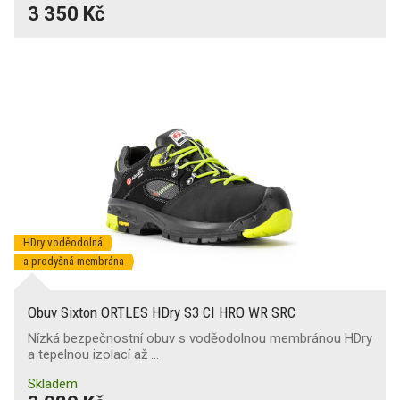
3 350 Kč
HDry voděodolná
a prodyšná membrána
Obuv Sixton ORTLES HDry S3 CI HRO WR SRC
Nízká bezpečnostní obuv s voděodolnou membránou HDry
a tepelnou izolací až …
Skladem