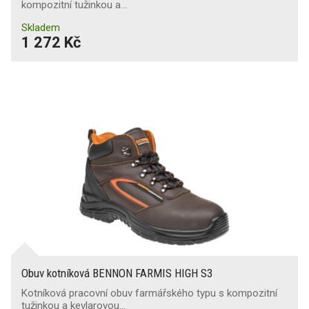
kompozitní tužinkou a…
Antistatická obuv
(155)
Skladem
1 272 Kč
Absorpce energie v patě
(166)
Průnik a absorpce vody
(164)
Průnik vody
(3)
Protiskluzová podešev
SR
(206)
SRA
(2)
SRC
(338)
Ochrana proti nárazům nártu
(12)
Obuv kotníková BENNON FARMIS HIGH S3
Kotníková pracovní obuv farmářského typu s kompozitní
Ochrana kotníků
(2)
tužinkou a kevlarovou…