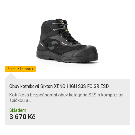
špice z karbonu
Obuv kotníková Sixton XENO HIGH S3S FO SR ESD
Kotníková bezpečnostní obuv kategorie S3S s kompozitní
špičkou a…
Skladem
3 670 Kč