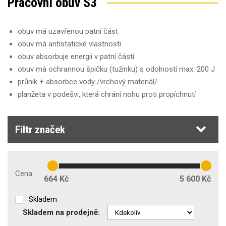
Pracovní obuv S3
Barva
Velikost obuvi
Sezóna
35
36
37
38
39
40
41
42
obuv má uzavřenou patní část
Barva
obuv má antistatické vlastnosti
43
44
45
46
47
48
49
50
obuv absorbuje energii v patní části
Obecné vlastnosti
Sezóna
obuv má ochrannou špičku (tužinku) s odolností max. 200 J
51
52
průnik + absorbce vody /vrchový materiál/
celoroční
(49)
Základní normy
Typ obuvi
jaro/podzim
(246)
planžeta v podešvi, která chrání nohu proti propíchnutí
zima
(54)
holeňová
(50)
Obuv pouze pro minimální rizika
kotníková
(283)
Filtr značek
polobotky
(183)
Bezpečnostní obuv EN ISO 20 345:2011
(148)
Prodyšný svršek
(44)
Cena:
Bezpečnostní obuv EN ISO 20 345:2023
(19)
664 Kč
5 600 Kč
Antibakteriální podšívka
(4)
Skladem
Pracovní obuv EN ISO 20 347:2012
Skladem na prodejně:
Pratelná obuv