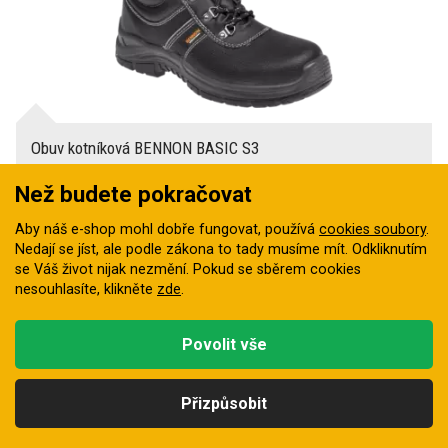
Obuv kotníková BENNON BASIC S3
Kožená kotníková obuv s ocelovou tužinkou pro použití ve
Než budete pokračovat
venkovním i vnitřním…
Skladem
Aby náš e-shop mohl dobře fungovat, používá
cookies soubory
.
835 Kč
Nedají se jíst, ale podle zákona to tady musíme mít. Odkliknutím
se Váš život nijak nezmění. Pokud se sběrem cookies
nesouhlasíte, klikněte
zde
.
Doprodej
Povolit vše
Přizpůsobit
Kategorie
Hledat
Nahoru
Profil
Košík