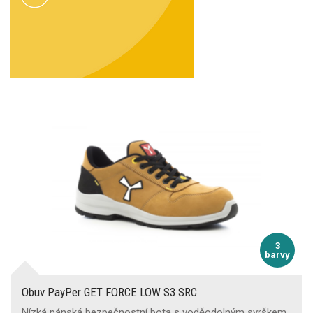
3
barvy
Obuv PayPer GET FORCE LOW S3 SRC
Nízká pánská bezpečnostní bota s voděodolným svrškem