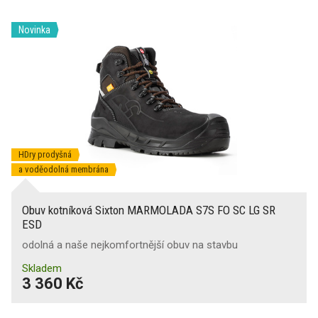
Novinka
HDry prodyšná
a voděodolná membrána
Obuv kotníková Sixton MARMOLADA S7S FO SC LG SR
ESD
odolná a naše nejkomfortnější obuv na stavbu
Skladem
3 360 Kč