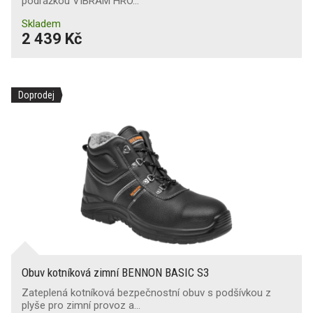
podrážkou VIBRAM HRO…
Skladem
2 439 Kč
Doprodej
Obuv kotníková zimní BENNON BASIC S3
Zateplená kotníková bezpečnostní obuv s podšívkou z
plyše pro zimní provoz a…