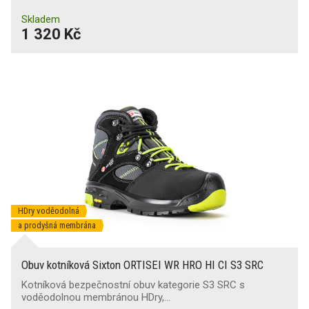
Skladem
1 320 Kč
Svršek odolný proti proříznutí
(2)
Odolnost proti chladu
(42)
Odolnost proti teplu
(14)
Odolnost proti kontaktnímu teplu
(41)
Odolnost špičky proti odírání
(10)
HDry voděodolná
Udržení na žebříku
a prodyšná membrána
Obuv kotníková Sixton ORTISEI WR HRO HI CI S3 SRC
Ochrana při svařování
(2)
Kotníková bezpečnostní obuv kategorie S3 SRC s
voděodolnou membránou HDry,…