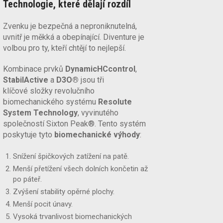
Technologie, které dělají rozdíl
Zvenku je bezpečná a neproniknutelná,
uvnitř je měkká a obepínající. Diventure je
volbou pro ty, kteří chtějí to nejlepší.
Kombinace prvků
DynamicHCcontrol
,
StabilActive
a
D3O®
jsou tři
klíčové složky revolučního
biomechanického systému
Resolute
System Technology
, vyvinutého
společností Sixton Peak®. Tento systém
poskytuje tyto
biomechanické výhody
:
Snížení špičkových zatížení na patě.
Menší přetížení všech dolních končetin až
po páteř.
Zvýšení stability opěrné plochy.
Menší pocit únavy.
Vysoká trvanlivost biomechanických