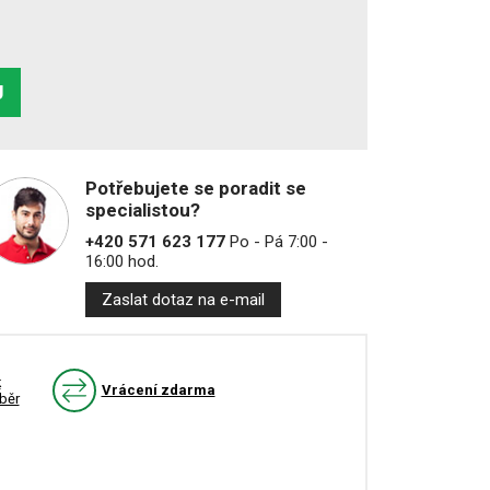
U
Potřebujete se poradit se
specialistou?
+420 571 623 177
Po - Pá 7:00 -
16:00 hod.
Zaslat dotaz na e-mail
k
Vrácení zdarma
běr