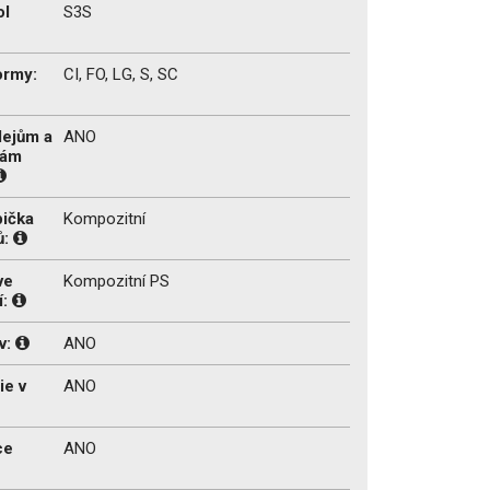
ol
S3S
ormy:
CI, FO, LG, S, SC
lejům a
ANO
tám
pička
Kompozitní
ů:
ve
Kompozitní PS
í:
v:
ANO
ie v
ANO
ce
ANO