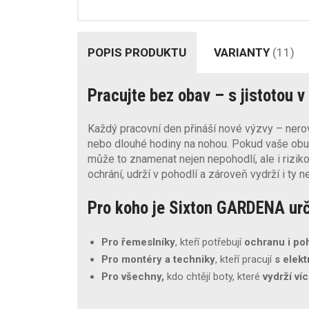
POPIS PRODUKTU
VARIANTY
(11)
Pracujte bez obav – s jistotou 
Každý pracovní den přináší nové výzvy – nerov
nebo dlouhé hodiny na nohou. Pokud vaše obuv
může to znamenat nejen nepohodlí, ale i riziko
ochrání, udrží v pohodlí a zároveň vydrží i ty n
Pro koho je Sixton GARDENA ur
Pro řemeslníky
, kteří potřebují
ochranu i po
Pro montéry a techniky
, kteří pracují
s elekt
Pro všechny,
kdo chtějí boty, které
vydrží ví