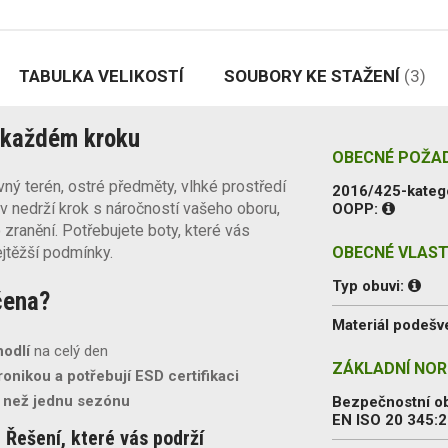
TABULKA VELIKOSTÍ
SOUBORY KE STAŽENÍ
(3)
v každém kroku
OBECNÉ POŽA
ný terén, ostré předměty, vlhké prostředí
2016/425-kateg
 nedrží krok s náročností vašeho oboru,
OOPP:
 zranění. Potřebujete boty, které vás
ejtěžší podmínky.
OBECNÉ VLAST
Typ obuvi:
čena?
Materiál podešv
hodlí
na celý den
ZÁKLADNÍ NOR
ronikou a potřebují ESD certifikaci
c než jednu sezónu
Bezpečnostní o
EN ISO 20 345:
Řešení, které vás podrží