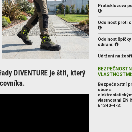
Protiskluzová p
Odolnost proti c
Odolnost špičky 
odírání:
Udržení na žebř
BEZPEČNOSTNÍ
 řady DIVENTURE je štít, který
VLASTNOSTMI
acovníka.
Bezpečnostní p
obuv s
elektrostatickým
vlastnostmi EN 
61340-4-3: