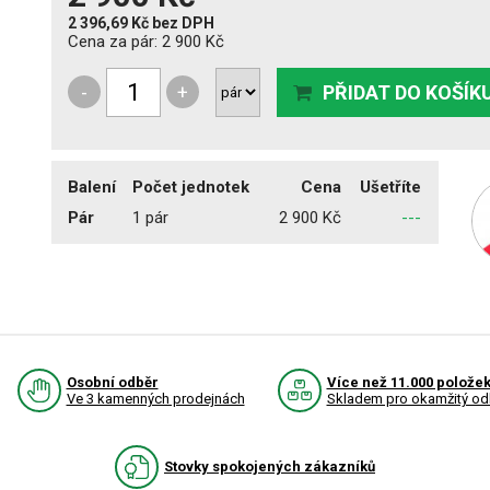
2 396,69 Kč
bez DPH
Cena za pár:
2 900 Kč
-
+
PŘIDAT DO KOŠÍK
Balení
Počet jednotek
Cena
Ušetříte
Pár
1 pár
2 900 Kč
---
Osobní odběr
Více než 11.000 polože
Ve 3 kamenných prodejnách
Skladem pro okamžitý od
Stovky spokojených zákazníků