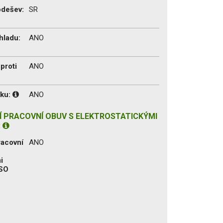
odešev:
SR
hladu:
ANO
proti
ANO
íku:
ANO
 PRACOVNÍ OBUV S ELEKTROSTATICKÝMI
:
racovní
ANO
i
ISO