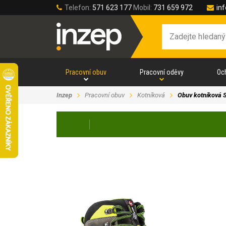
Telefon:
571 623 177
Mobil:
731 659 972
in
Pracovní obuv
Pracovní oděvy
Oc
Inzep
Pracovní obuv
Kotníková
Obuv kotníková