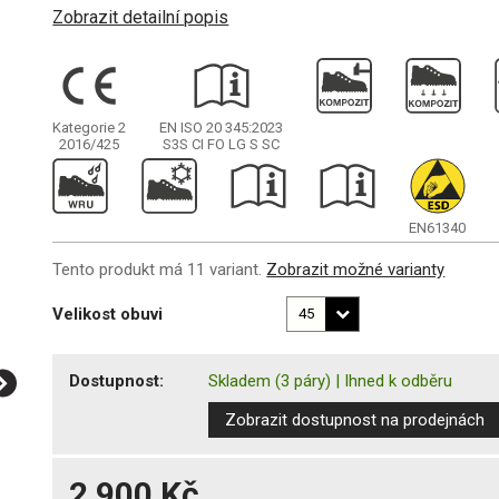
Zobrazit detailní popis
Kategorie 2
EN ISO 20 345:2023
2016/425
S3S
CI FO LG S SC
EN61340
Tento produkt má 11 variant.
Zobrazit možné varianty
Velikost obuvi
Dostupnost:
Skladem
(3 páry)
|
Ihned k odběru
Zobrazit dostupnost na prodejnách
2 900 Kč