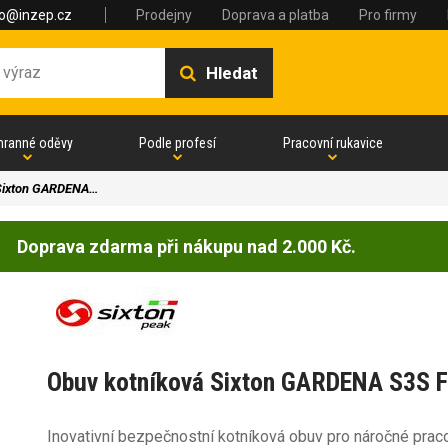
fo@inzep.cz
Prodejny
Doprava a platba
Pro firmy
Hledat
hranné oděvy
Podle profesí
Pracovní rukavice
 Sixton GARDENA…
Doprava zdarma při nákupu nad 2.000 Kč.
Obuv kotníková Sixton GARDENA S3S F
Inovativní bezpečnostní kotníková obuv pro náročné praco