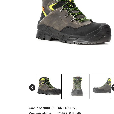
Kód produktu:
ART169050
Kód výrobce:
70538-05L-45