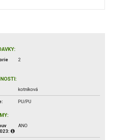
DAVKY:
orie
2
NOSTI:
kotníková
e:
PU/PU
MY:
buv
ANO
2023: