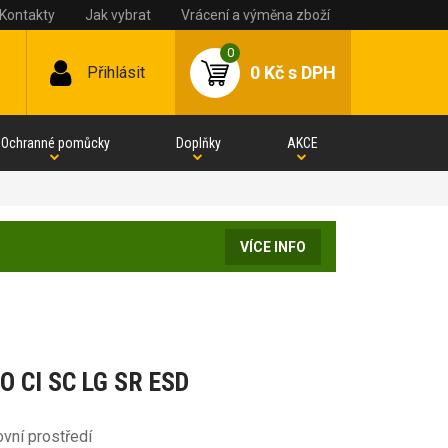
Kontakty
Jak vybrat
Vrácení a výměna zboží
0
0 Kč
s DPH
Přihlásit
Ochranné pomůcky
Doplňky
AKCE
VÍCE INFO
O CI SC LG SR ESD
vní prostředí