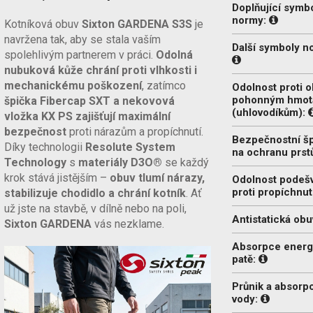
Doplňující symb
normy:
Kotníková obuv
Sixton GARDENA S3S
je
navržena tak, aby se stala vaším
Další symboly n
spolehlivým partnerem v práci.
Odolná
nubuková kůže chrání proti vlhkosti i
mechanickému poškození
, zatímco
Odolnost proti o
pohonným hmo
špička Fibercap SXT a nekovová
(uhlovodíkům):
vložka KX PS zajišťují maximální
bezpečnost
proti nárazům a propíchnutí.
Bezpečnostní š
Díky technologii
Resolute System
na ochranu prst
Technology
s
materiály D3O®
se každý
krok stává jistějším –
obuv tlumí nárazy,
Odolnost podeš
proti propíchnut
stabilizuje chodidlo a chrání kotník
. Ať
už jste na stavbě, v dílně nebo na poli,
Antistatická obu
Sixton GARDENA
vás nezklame.
Absorpce energ
patě:
Průnik a absorp
vody: